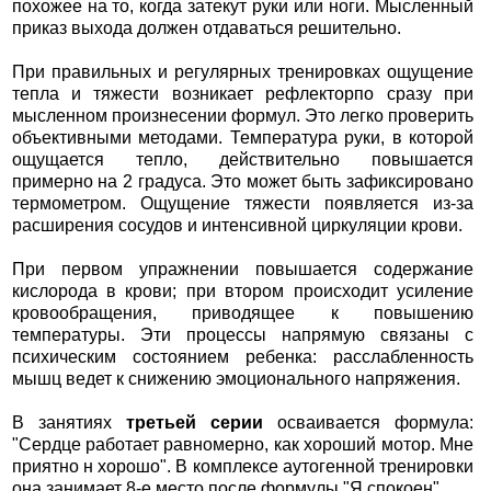
похожее на то, когда затекут руки или ноги. Мысленный
приказ выхода должен отдаваться решительно.
При правильных и регулярных тренировках ощущение
тепла и тяжести возникает рефлекторпо сразу при
мысленном произнесении формул. Это легко проверить
объективными методами. Температура руки, в которой
ощущается тепло, действительно повышается
примерно на 2 градуса. Это может быть зафиксировано
термометром. Ощущение тяжести появляется из-за
расширения сосудов и интенсивной циркуляции крови.
При первом упражнении повышается содержание
кислорода в крови; при втором происходит усиление
кровообращения, приводящее к повышению
температуры. Эти процессы напрямую связаны с
психическим состоянием ребенка: расслабленность
мышц ведет к снижению эмоционального напряжения.
В занятиях
третьей серии
осваивается формула:
"Сердце работает равномерно, как хороший мотор. Мне
приятно н хорошо". В комплексе аутогенной тренировки
она занимает 8-е место после формулы "Я спокоен".