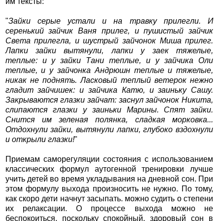
им тексты:
"
Зайки серые устали и на травку прилегли. И
серенький зайчик Ваня прилег, и пушистый зайчик
Света прилегла, и шустрый зайчонок Миша прилег.
Лапки зайки вытянули, лапки у заек тяжелые,
теплые: и у зайки Тани теплые, и у зайчика Оли
теплые, и у зайчонка Андрюшн теплые и тяжелые,
никак не поднять. Ласковый теплый ветерок нежно
гладит зайчишек: и зайчика Катю, и заиньку Сашу.
Закрываются глазки зайчат: заснул зайчонок Никита,
слипаются глазки у заиньки Марины. Спят зайки.
Снится им зеленая полянка, сладкая морковка...
Отдохнули зайки, вытянули лапки, глубоко вздохнули
и открыли глазки!
"
Приемам саморегуляции состояния с использованием
классических формул аутогенной тренировки лучше
учить детей во время укладывания на дневной сон. При
этом формулу выхода произносить не нужно. По тому,
как скоро дети начнут засыпать. можно судить о степени
их релаксации. О процессе выхода можно не
беспокоиться, поскольку спокойный, здоровый сон в