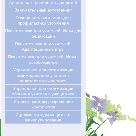
Аутогенная тренировка для детей
Занимательный аутотренинг
Оздоровительные игры для
профилактики утомления
Психотехники для учителей: Игры для
релаксации
Психотехники для учителей:
Адаптационные игры
Психотехники для учителей: Игры -
освобождение
Упражнения для оптимизации
взаимодействий учителя с
родителями учащегося
Упражнения для оптимизации
общения учителя с учащимися
Игровые методы разрешения
конфликтов
Игровые методы защиты от
манипулирования