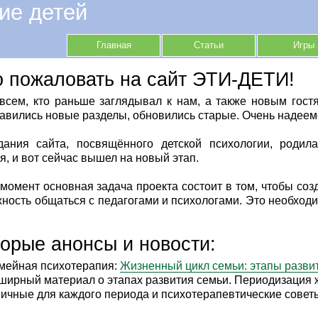
ие детей
Главная
Статьи
Игры
 пожаловать на сайт ЭТИ-ДЕТИ!
сем, кто раньше заглядывал к нам, а также новым гост
бавились новые разделы, обновились старые. Очень надеемс
дания сайта, посвящённого детской психологии, родила
я, и вот сейчас вышел на новый этап.
момент основная задача проекта состоит в том, чтобы созд
ность общаться с педагогами и психологами. Это необход
орые анонсы и новости:
мейная психотерапия:
Жизненный цикл семьи: этапы развит
ширный материал о этапах развития семьи. Периодизация ж
пичные для каждого периода и психотерапевтические совет