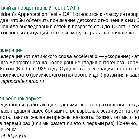
тский апперцептивный тест ( CAT )
ildren’s Apperception Test – САТ) относится к классу интер
здан, чтобы облегчить понимание детского отношения к наи
чен для обследования детей в возрасте от 3 до 10 лет. В т
о основных ситуаций, которые могут отражать проявление 
селерация
елерация (от латинского слова acceleratio — ускорение) - 
вига морфогенеза на более ранние стадии онтогенеза. Те
 Кохом (Koch) в 1935 году. Сущность акселерации состоит 
ологического (физического и полового и др. ) развития и з
hippocrate.narod.ru
ли ребенок ворует
ециалисты, работающие с детьми, знают: практически кажды
нако подавляющее большинство взрослых реагирует на случ
ость, паника, желание пресечь, наказать. Важно, как мы отн
в первый раз (или мы заметили это в первый раз). Конечно, 
ребенка.
child-psy.ru