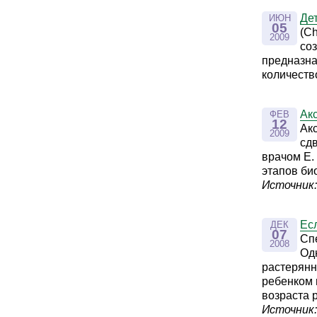
Де
ИЮН
05
(Ch
2009
со
предназна
количеств
Ак
ФЕВ
12
Акс
2009
сд
врачом Е.
этапов би
Источник: 
Ес
ДЕК
07
Сп
2008
Од
растерянн
ребенком 
возраста 
Источник: 