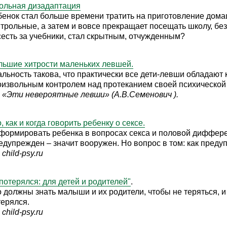
ольная дизадаптация
бенок стал больше времени тратить на приготовление домаш
нтрольные, а затем и вовсе прекращает посещать школу, без
сесть за учебники, стал скрытным, отчужденным?
льшие хитрости маленьких левшей.
альность такова, что практически все дети-левши обладают
оизвольным контролем над протеканием своей психической 
 «Эти невероятные левши» (А.В.Семенович ).
, как и когда говорить ребенку о сексе.
формировать ребенка в вопросах секса и половой диффере
едупрежден – значит вооружен. Но вопрос в том: как преду
child-psy.ru
потерялся: для детей и родителей"
.
 должны знать малыши и их родители, чтобы не теряться, и 
терялся.
child-psy.ru