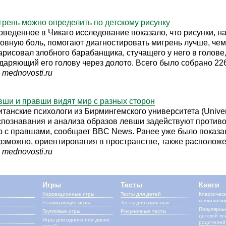
грень можно определить по детскому рисунку
оведенное в Чикаго исследование показало, что рисунки, н
ловную боль, помогают диагностировать мигрень лучше, че
арисовал злобного барабанщика, стучащего у него в голове,
ударяющий его голову через долото. Всего было собрано 22
 mednovosti.ru
вши и правши видят мир с разных сторон
танские психологи из Бирмингемского университета (Univers
спознавания и анализа образов левши задействуют против
 с правшами, сообщает BBC News. Ранее уже было показан
возможно, ориентирования в пространстве, также располо
 mednovosti.ru
Игры
Тесты
Книги
Коррекционные игры
Тесты для детей
Классическ
психологи
Развивающие игры
Тесты для взрослых
Популярные
Групповые игры
Рисуночные тесты
детской пс
Игры для одного или двоих
родителей