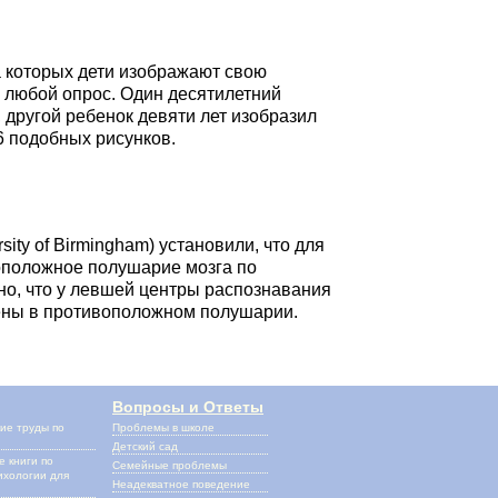
а которых дети изображают свою
м любой опрос. Один десятилетний
 другой ребенок девяти лет изобразил
6 подобных рисунков.
ity of Birmingham) установили, что для
оположное полушарие мозга по
о, что у левшей центры распознавания
жены в противоположном полушарии.
Вопросы и Ответы
ие труды по
Проблемы в школе
и
Детский сад
 книги по
Семейные проблемы
ихологии для
Неадекватное поведение