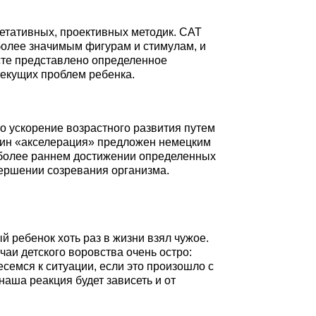
претативных, проективных методик. САТ
более значимым фигурам и стимулам, и
есте представлено определенное
текущих проблем ребенка.
это ускорение возрастного развития путем
рмин «акселерация» предложен немецким
в более раннем достижении определенных
авершении созревания организма.
й ребенок хоть раз в жизни взял чужое.
аи детского воровства очень остро:
есемся к ситуации, если это произошло с
наша реакция будет зависеть и от