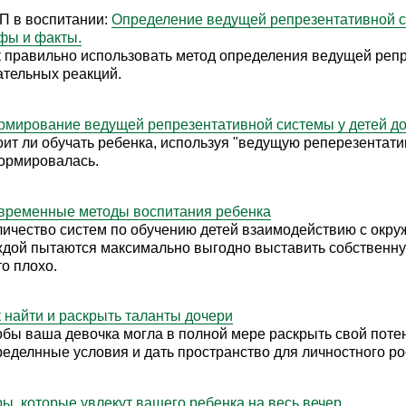
П в воспитании:
Определение ведущей репрезентативной си
фы и факты.
к правильно использовать метод определения ведущей реп
ательных реакций.
рмирование ведущей репрезентативной системы у детей до
ит ли обучать ребенка, используя "ведущую реперезентатив
ормировалась.
временные методы воспитания ребенка
личество систем по обучению детей взаимодействию с окру
ждой пытаются максимально выгодно выставить собственную
то плохо.
к найти и раскрыть таланты дочери
обы ваша девочка могла в полной мере раскрыть свой поте
ределнные условия и дать пространство для личностного ро
ры, которые увлекут вашего ребенка на весь вечер