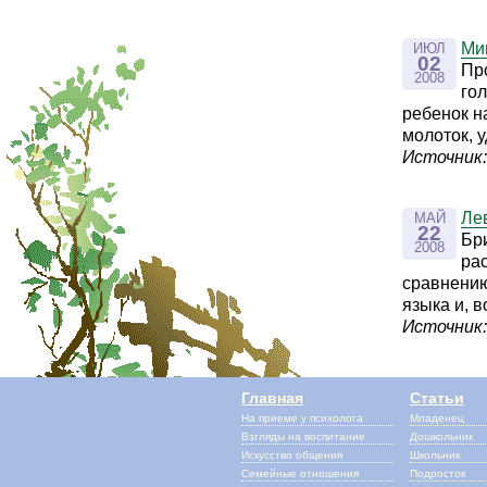
Ми
ИЮЛ
02
Пр
2008
го
ребенок н
молоток, 
Источник:
Ле
МАЙ
22
Бри
2008
ра
сравнению
языка и, 
Источник:
Главная
Статьи
На приеме у психолога
Младенец
Взгляды на воспитание
Дошкольник
Искусство общения
Школьник
Семейные отношения
Подросток