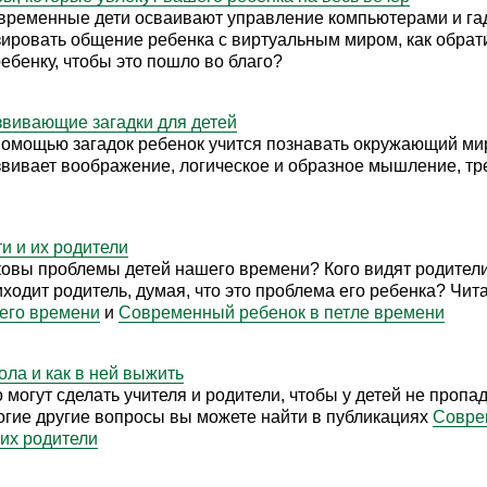
временные дети осваивают управление компьютерами и гад
зировать общение ребенка с виртуальным миром, как обрати
ребенку, чтобы это пошло во благо?
звивающие загадки для детей
помощью загадок ребенок учится познавать окружающий мир,
звивает воображение, логическое и образное мышление, тр
и и их родители
ковы проблемы детей нашего времени? Кого видят родители
иходит родитель, думая, что это проблема его ребенка? Чит
его времени
и
Современный ребенок в петле времени
ола и как в ней выжить
 могут сделать учителя и родители, чтобы у детей не пропа
огие другие вопросы вы можете найти в публикациях
Совре
 их родители