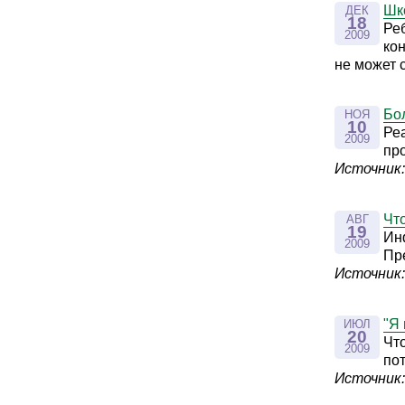
Шк
ДЕК
18
Ре
2009
ко
не может 
Бо
НОЯ
10
Ре
2009
пр
Источник:
Что
АВГ
19
Ин
2009
Пр
Источник: 
"Я 
ИЮЛ
20
Что
2009
по
Источник: 