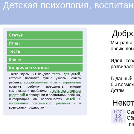
Детская психология, воспитан
Добро
Статьи
Мы рады в
Игры
облик, до
Тесты
Книги
Идея соз
развивалс
Вопросы и ответы
Также здесь Вы найдете
тесты для детей
,
В данный 
которые позволят лучше узнать Вашего
ребенка,
коррекционные игры и упражнения
бы возмож
помогут ребенку преодолеть многие
Детям!
комплексы и проблемы,
ответы на вопросы
родителей
о поведении и воспитании ребенка,
информацию об особенностях
детей с
Некот
проблемами психического развития
и о
возможных трудностях.
Се
НОЯ
12
Об
2019
ти