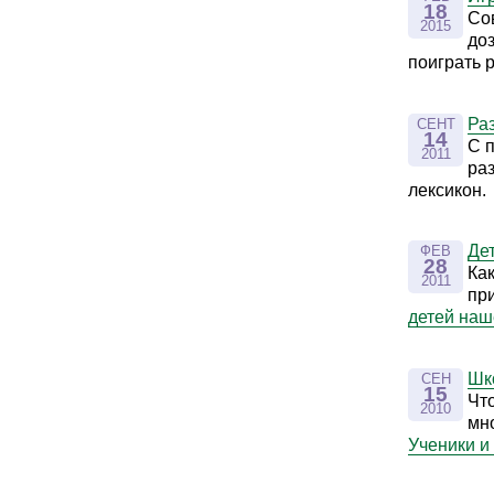
18
Со
2015
до
поиграть 
Ра
СЕНТ
14
С 
2011
ра
лексикон.
Дет
ФЕВ
28
Ка
2011
пр
детей наш
Шк
СЕН
15
Что
2010
мн
Ученики и