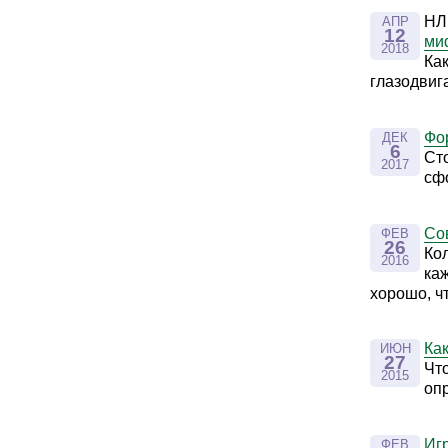
НЛ
АПР
12
ми
2018
Ка
глазодвиг
Фо
ДЕК
6
Сто
2017
сф
Со
ФЕВ
26
Ко
2016
ка
хорошо, ч
Ка
ИЮН
27
Чт
2015
оп
Иг
ФЕВ