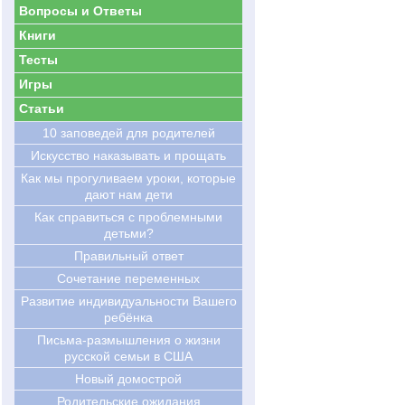
Вопросы и Ответы
Книги
Тесты
Игры
Статьи
10 заповедей для родителей
Искусство наказывать и прощать
Как мы прогуливаем уроки, которые
дают нам дети
Как справиться с проблемными
детьми?
Правильный ответ
Сочетание переменных
Развитие индивидуальности Вашего
ребёнка
Письма-размышления о жизни
русской семьи в США
Новый домострой
Родительские ожидания