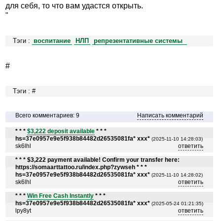
для себя, то что вам удастся открыть.
"
Тэги :
воспитание
НЛП
репрезентативные системы
#
Тэги : #
Всего комментариев: 9
Написать комментарий
* * *
$3,222 deposit available
* * *
hs=37e0957e9e5f938b84482d26535081fa* ххх*
(2025-11-10 14:28:03)
sk6lhl
ответить
* * * $3,222 payment available! Confirm your transfer here:
https://somaarttattoo.ru/index.php?zywseh * * *
hs=37e0957e9e5f938b84482d26535081fa* ххх*
(2025-11-10 14:28:02)
sk6lhl
ответить
* * *
Win Free Cash Instantly
* * *
hs=37e0957e9e5f938b84482d26535081fa* ххх*
(2025-05-24 01:21:35)
lpy8yt
ответить