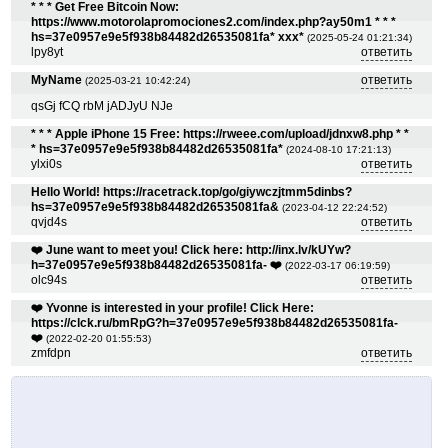
* * * Get Free Bitcoin Now:
https://www.motorolapromociones2.com/index.php?ay50m1 * * *
hs=37e0957e9e5f938b84482d26535081fa* ххх*
(2025-05-24 01:21:34)
lpy8yt
ответить
MyName
ответить
(2025-03-21 10:42:24)
qsGj fCQ rbM jADJyU NJe
* * * Apple iPhone 15 Free: https://rweee.com/upload/jdnxw8.php * *
* hs=37e0957e9e5f938b84482d26535081fa*
(2024-08-10 17:21:13)
ylxi0s
ответить
Hello World! https://racetrack.top/go/giywczjtmm5dinbs?
hs=37e0957e9e5f938b84482d26535081fa&
(2023-04-12 22:24:52)
qvjd4s
ответить
❤️ June want to meet you! Click here: http://inx.lv/kUYw?
h=37e0957e9e5f938b84482d26535081fa- ❤️
(2022-03-17 06:19:59)
olc94s
ответить
❤️ Yvonne is interested in your profile! Click Here:
https://clck.ru/bmRpG?h=37e0957e9e5f938b84482d26535081fa-
❤️
(2022-02-20 01:55:53)
zmfdpn
ответить