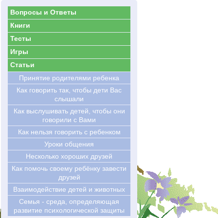
Вопросы и Ответы
Книги
Тесты
Игры
Статьи
Принятие родителями ребенка
Как говорить так, чтобы дети Вас
слышали
Как выслушивать детей, чтобы они
говорили с Вами
Как нельзя говорить с ребенком
Уроки общения
Несколько хороших друзей
Как помочь своему ребёнку завести
друзей
Взаимодействие детей и животных
Семья - среда, определяющая
развитие психологической защиты