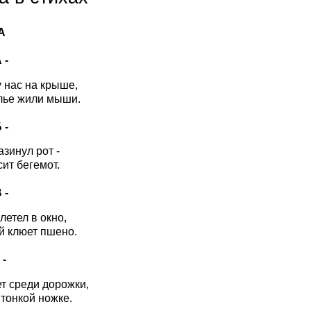
 А
 -
у нас на крыше,
лье жили мыши.
 -
азинул рот -
сит бегемот.
 -
летел в окно,
й клюет пшено.
 -
ет среди дорожки,
 тонкой ножке.