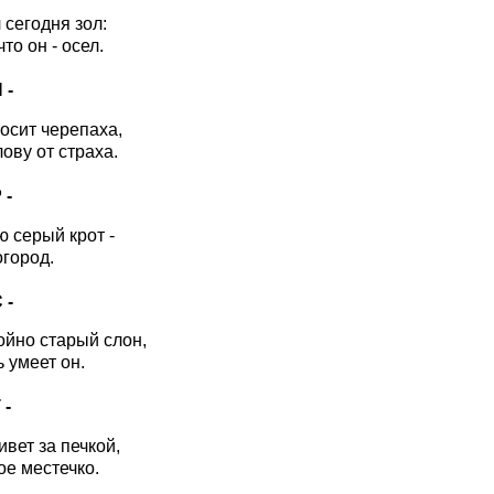
 сегодня зол:
что он - осел.
 -
осит черепаха,
ову от страха.
 -
ю серый крот -
огород.
 -
ойно старый слон,
 умеет он.
 -
вет за печкой,
ое местечко.