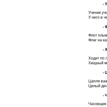
- У
Ученик учи
У него в 
- 
Флот плыв
Флаг на к
- Х
Ходит по л
Хищный ма
- Ц
Цапля важ
Целый день
- Ч
Часовщик 