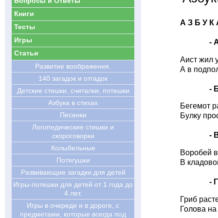
Вопросы и Ответы
Книги
А З Б У К
Тесты
Игры
- А
Статьи
Аист жил 
Развитие воображения.
А в подпо
140 загадок и отгадок
- Б
Детские стишки, считалки, потешки
Азбука в стихах
Бегемот р
Песенки
Булку про
Логопедические стишки и
- В
скороговорки
Колыбельные
Воробей в
Потягушки
В кладово
Развивающие загадки для детей
- Г
Игры-потешки для детей от 1 года до
4 лет.
Гриб раст
Игры в очереди и в дороге, с
Голова на
предметами, которые всегда под