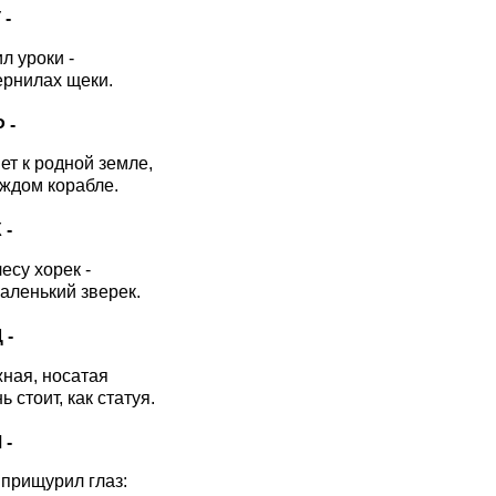
 -
л уроки -
чернилах щеки.
Ф -
ет к родной земле,
аждом корабле.
 -
есу хорек -
ленький зверек.
 -
ная, носатая
 стоит, как статуя.
 -
прищурил глаз: