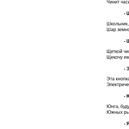
Чинит час
- 
Школьник, 
Шар земно
- 
Щеткой чи
Щекочу ем
- Э
Эта кнопка
Электриче
- 
Юнга, буд
Южных рыб
- Я