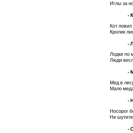
Иглы за н
- К
Кот ловил
Кролик ли
- Л
Лодки по 
Люди весл
- 
Мед в лес
Мало меда
- Н
Hосорог б
Hе шутите
- О