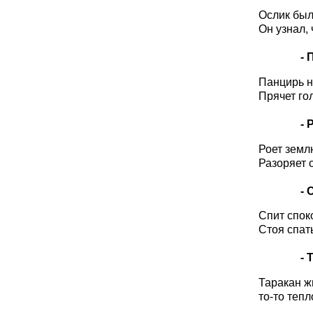
Ослик был
Он узнал, 
- П
Панцирь н
Прячет гол
- Р
Роет земл
Разоряет 
- С
Спит спок
Стоя спать
- Т
Таракан жи
то-то тепл