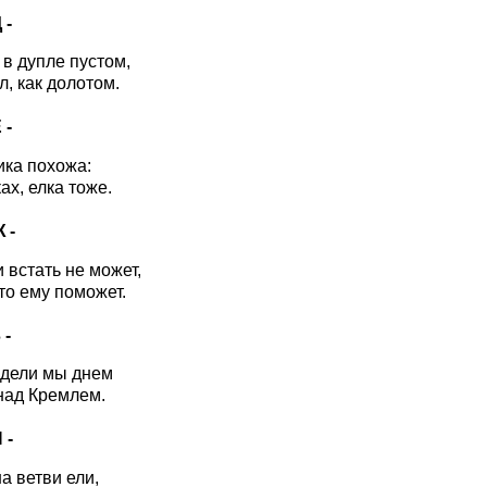
 -
 в дупле пустом,
л, как долотом.
 -
ика похожа:
ах, елка тоже.
Ж -
 встать не может,
то ему поможет.
 -
дели мы днем
над Кремлем.
 -
а ветви ели,