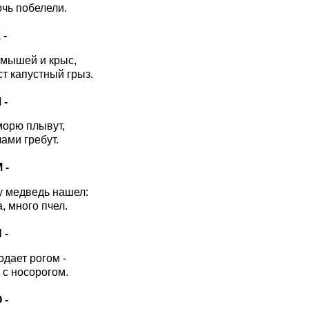
очь побелели.
 -
 мышей и крыс,
ст капустный грыз.
 -
морю плывут,
ами гребут.
М -
у медведь нашел:
, много пчел.
 -
одает рогом -
 с носорогом.
 -