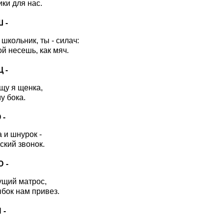
ики для нас.
Ш -
школьник, ты - силач:
й несешь, как мяч.
Щ -
щу я щенка,
у бока.
 -
 и шнурок -
ский звонок.
Ю -
ущий матрос,
ок нам привез.
 -