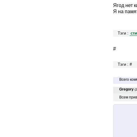
Ягод нет 
Я на памя
Тэги :
ст
#
Тэги : #
Всего ком
Gregory
(
Всем при