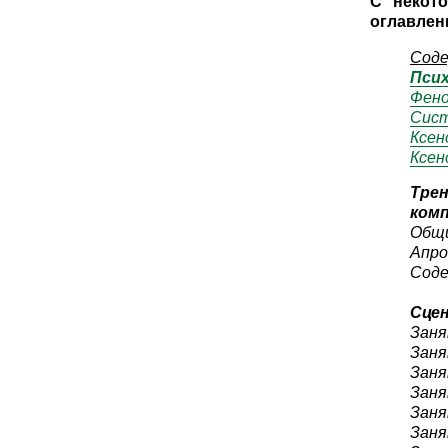
С некот
оглавлен
Соде
Пси
Фено
Сист
Ксен
Ксен
Тре
ком
Общи
Апро
Соде
Сце
Заня
Заня
Заня
Заня
Заня
Заня