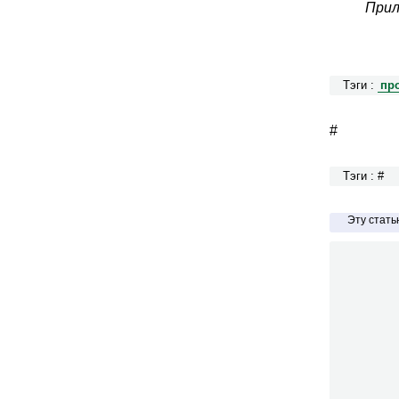
Прил
Тэги :
пр
#
Тэги : #
Эту стат