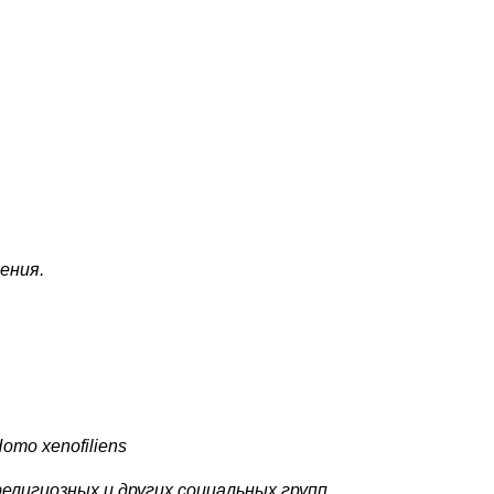
ения.
omo xenofiliens
.
религиозных и других социальных групп.