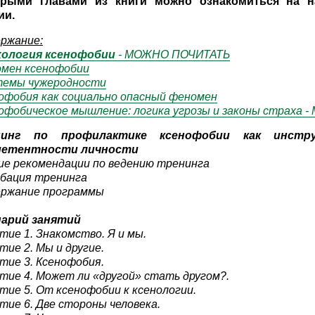
орыми главами из книги можно ознакомиться на н
ии.
ржание:
хология ксенофобии
- МОЖНО ПОЧИТАТЬ
мен ксенофобии
емы чужеродности
офобия как социально опасный феномен
офобическое мышление: логика угрозы и законы страха
нинг по профилактике ксенофобии как инстр
петентности личности
е рекомендации по ведению тренинга
бация тренинга
ржание программы
нарий занятий
тие 1. Знакомство. Я и мы.
тие 2. Мы и другие.
тие 3. Ксенофобия.
тие 4. Может ли «другой» стать другом?.
тие 5. От ксенофобии к ксенологии.
тие 6. Две стороны человека.