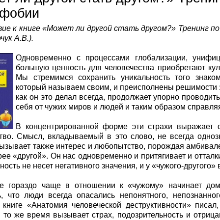
офобии
ие к книге «Может ли другой стать другом?» Тренинг п
чук А.В.).
Одновременно с процессами глобализации, унифи
большую ценность для человечества приобретают кул
Мы стремимся сохранить уникальность того знаком
который называем своим, и преисполнены решимости з
как он это делал всегда, продолжает упорно проводи
себя от чужих миров и людей и таким образом справл
В концентрированной форме эти страхи выражает 
тво. Смысл, вкладываемый в это слово, не всегда одно
ызывает также интерес и любопытство, порождая амбивале
рее «другой». Он нас одновременно и притягивает и отталк
ность не несет негативного значения, и у «чужого-другого» 
е гораздо чаще в отношении к «чужому» начинает доми
ь, что люди всегда опасались непонятного, непознанно
 книге «Анатомия человеческой деструктивности» писал
в то же время вызывает страх, подозрительность и отриц