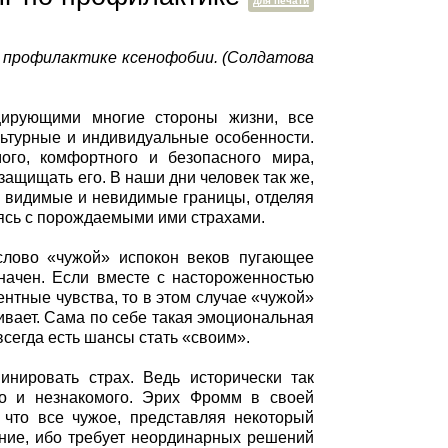
для печати
о профилактике ксенофобии. (Солдатова
цирующими многие стороны жизни, все
ьтурные и индивидуальные особенности.
ого, комфортного и безопасного мира,
ащищать его. В наши дни человек так же,
ть видимые и невидимые границы, отделяя
яясь с порождаемыми ими страхами.
слово «чужой» испокон веков пугающее
значен. Если вместе с настороженностью
нтные чувства, то в этом случае «чужой»
ивает. Сама по себе такая эмоциональная
всегда есть шансы стать «своим».
нировать страх. Ведь исторически так
го и незнакомого. Эрих Фромм в своей
, что все чужое, представляя некоторый
ание, ибо требует неординарных решений