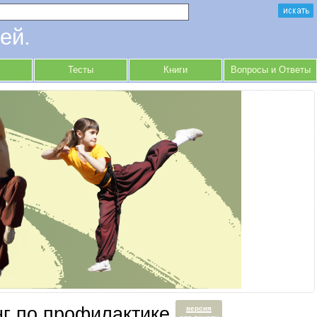
ей.
Тесты
Книги
Вопросы и Ответы
нг по профилактике
версия