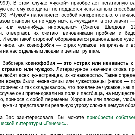
999). В этом случае «чужой» приобретает негативную в
ую систему координат, не поддается испытанным способам
03). «Чужой» наполняется особой конкретностью, отличая
азом становится не «другим», а «чуждым», а это значит 
дь или чем-нибудь, инородным» (Ожегов, Шведова, 1
ся, отвергают, их считают виновниками проблем и бед
. И если такой стороной оборачивается рациональное чувс
о иное, как ксенофобия — страх чужаков, неприязнь и 
 на нас отдельным людям и целым группам.
е Вэбстера
ксенофобия — это «страх или ненависть к 
о странно или чуждо»
. Литературное значение слова пр
е любят всех чужестранцев, их «инаковость». Такие опред
и всегда были незнакомцы или чужестранцы (xenos — по
сторически так складывалось, что появление чужаков, как 
случае они претендовали на поля и пастбища, на имуществ
о, принося с собой перемены. Хорошие или плохие, глоб
о чужаки представляли реальную угрозу сложившемуся обра
га Вас заинтересовала, Вы можете
приобрести собстве
ческой литературы «Генезис»
.