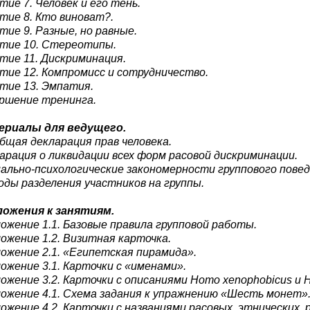
тие 7. Человек и его тень.
тие 8. Кто виноват?.
тие 9. Разные, но равные.
тие 10. Стереотипы.
тие 11. Дискриминация.
тие 12. Компромисс и сотрудничество.
тие 13. Эмпатия.
ршение тренинга.
ериалы для ведущего.
бщая декларация прав человека.
арация о ликвидации всех форм расовой дискриминации.
ально-психологические закономерности группового повед
ды разделения участников на группы.
ожения к занятиям.
ожение 1.1. Базовые правила групповой работы.
ожение 1.2. Визитная карточка.
ожение 2.1. «Египетская пирамида».
ожение 3.1. Карточки с «именами».
ожение 3.2. Карточки с описаниями Homo xenophobicus и H
ожение 4.1. Схема задания к упражнению «Шесть монет»
ожение 4.2. Карточки с названиями расовых, этнических, 