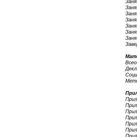
Заня
Заня
Заня
Заня
Заня
Заня
Заня
Заве
Мат
Всео
Декл
Соци
Мето
Прил
Прил
Прил
Прил
Прил
Прил
Прил
Прил