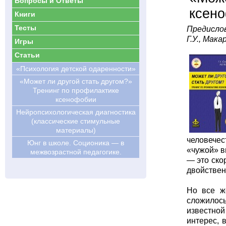
Вопросы и Ответы
ксен
Книги
Тесты
Предислов
Г.У., Макар
Игры
Статьи
«Психология детской одаренности»
«Может ли другой стать другом?»
Тренинг по профилактике
ксенофобии
Нейропсихологическая диагностика
(классические стимульные
материалы)
человечес
Юнг в школе. Соционика — в
«чужой» в
межвозрастной педагогике.
— это ско
двойствен
Но все ж
сложилос
известной
интерес, 