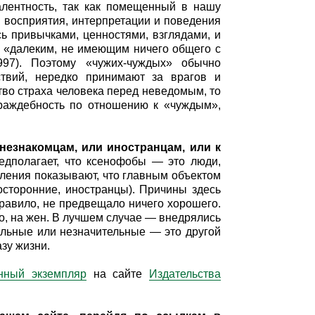
алентность, так как помещенный в нашу
 восприятия, интерпретации и поведения
сь привычками, ценностями, взглядами, и
— «далеким, не имеющим ничего общего с
997). Поэтому «чужих-чуждых» обычно
ствий, нередко принимают за врагов и
тво страха человека перед неведомым, то
враждебность по отношению к «чуждым»,
незнакомцам, или иностранцам, или к
едполагает, что ксенофобы — это люди,
еления показывают, что главным объектом
сторонние, иностранцы). Причины здесь
правило, не предвещало ничего хорошего.
о, на жен. В лучшем случае — внедрялись
альные или незначительные — это другой
зу жизни.
нный экземпляр
на сайте
Издательства