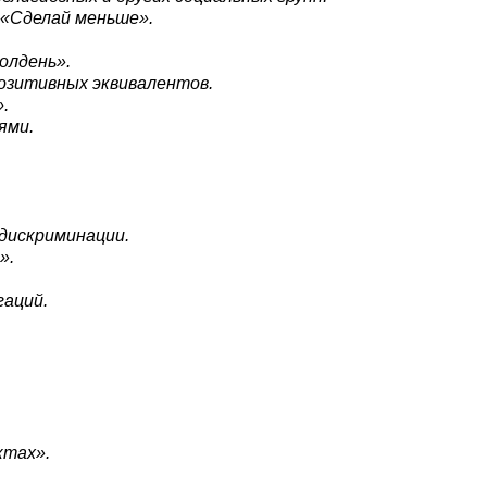
 «Сделай меньше».
олдень».
позитивных эквивалентов.
.
ями.
 дискриминации.
».
гаций.
ктах».