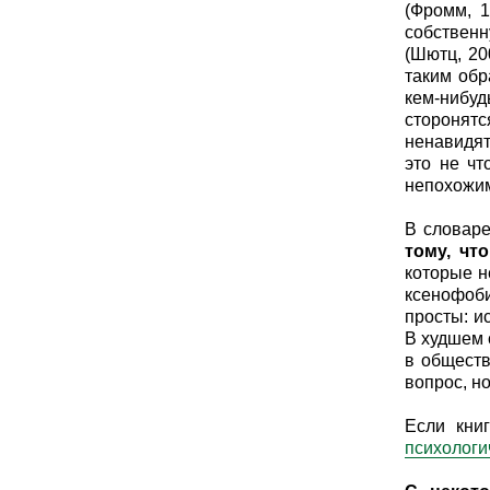
(Фромм, 1
собственн
(Шютц, 20
таким обр
кем-нибу
сторонят
ненавидят
это не чт
непохожим
В словар
тому, чт
которые н
ксенофоби
просты: и
В худшем 
в обществ
вопрос, н
Если кни
психологи