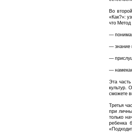
Во второй
«Как?»: у
что Метод
— пониман
— знание 
— прислуш
— намека
Эта часть
культур. 
сможете в
Третья ча
при личны
только на
ребенка б
«Подходит