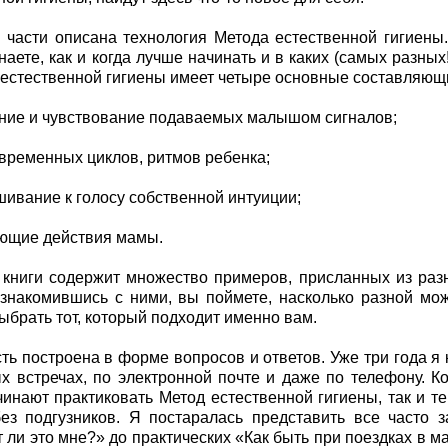
 части описана технология Метода естественной гигиены.
знаете, как и когда лучше начинать и в каких (самых разны
 естественной гигиены имеет четыре основные составляющ
ие и чувствование подаваемых малышом сигналов;
временных циклов, ритмов ребенка;
ивание к голосу собственной интуиции;
ющие действия мамы.
 книги содержит множество примеров, присланных из ра
Ознакомившись с ними, вы поймете, насколько разной мо
ыбрать тот, который подходит именно вам.
сть построена в форме вопросов и ответов. Уже три года я
х встречах, по электронной почте и даже по телефону. К
чинают практиковать Метод естественной гигиены, так и те
ез подгузников. Я постаралась представить все часто 
 ли это мне?» до практических «Как быть при поездках в м