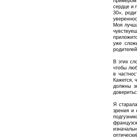
примером 
сердце и 
30», роди
увереннос
Моя лучша
чувствуеш
приложитс
уже слож
родителей
В этих сл
чтобы люб
в частнос
Кажется, 
должны зн
доверитьс
Я старала
зрения и 
подгузник
французск
изначаль
оптически