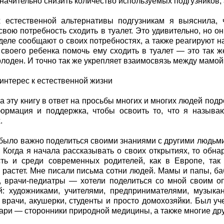
начительно снизить количество используемых подгузников, а 
х естественной альтернативы подгузникам я выяснила,
свою потребность сходить в туалет. Это удивительно, но 
деле сообщают о своих потребностях, а также реагируют н
 своего ребенка помочь ему сходить в туалет — это так же
голоден. И точно так же укрепляет взаимосвязь между мамо
интерес к естественной жизни
а эту книгу в ответ на просьбы многих и многих людей под
ормация и поддержка, чтобы освоить то, что я называ
.
было важно поделиться своими знаниями с другими людьми. 
 Когда я начала рассказывать о своих открытиях, то обнар
сть и среди современных родителей, как в Европе, так
 растет. Мне писали письма сотни людей. Мамы и папы, б
, врачи-педиатры — хотели поделиться со мной своим 
: художниками, учителями, предпринимателями, музыка
врачи, акушерки, студенты и просто домохозяйки. Был уч
ари — сторонники природной медицины, а также многие дру