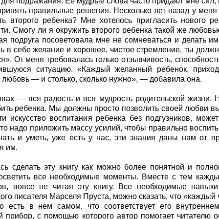
для подражания. Ее мудрые слова часто придают мне сил, 
принять правильные решения. Несколько лет назад у меня
ть второго ребенка? Мне хотелось пригласить нового р
ти. Смогу ли я окружить второго ребенка такой же любовью
я подруга посоветовала мне не сомневаться и делать име
ь в себе желание и хорошее, чистое стремление, ты должн
я». От меня требовалась только отзывчивость, способность
ившуюся ситуацию. «Каждый желанный ребенок, приходя
 любовь — и столько, сколько нужно», — добавила она.
овах — вся радость и вся мудрость родительской жизни. 
ить ребенка. Мы должны просто позволить своей любви вый
ти искусство воспитания ребенка без подгузников, може
что надо приложить массу усилий, чтобы правильно воспиты
ать и уметь, уже есть у нас, эти знания даны нам от п
я им.
сь сделать эту книгу как можно более понятной и полно
осветить все необходимые моменты. Вместе с тем кажд
ов, вовсе не читая эту книгу. Все необходимые навык
ого писателя Марселя Пруста, можно сказать, что «каждый ч
но есть в нем самом, что соответствует его внутренне
й прибор, с помощью которого автор помогает читателю о