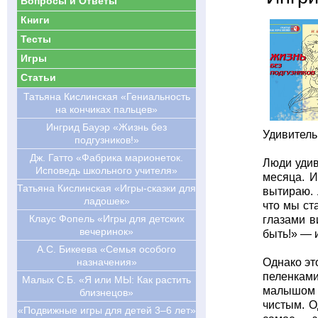
Вопросы и Ответы
Книги
Тесты
Игры
Статьи
Татьяна Кислинская «Гениальность
на кончиках пальцев»
Ингрид Бауэр «Жизнь без
Удивительн
подгузников!»
Дж. Гатто «Фабрика марионеток.
Люди удив
Исповедь школьного учителя»
месяца. И
Татьяна Кислинская «Игры-сказки для
вытираю. 
ладошек»
что мы ст
Клаус Фопель «Игры для детских
глазами в
вечеринок»
быть!» — 
А.С. Бикеева «Семья особого
назначения»
Однако эт
пеленками
Малых С.Б. «Я или МЫ: Как растить
малышом 
близнецов»
чистым. О
«Подвижные игры для детей 3–6 лет»