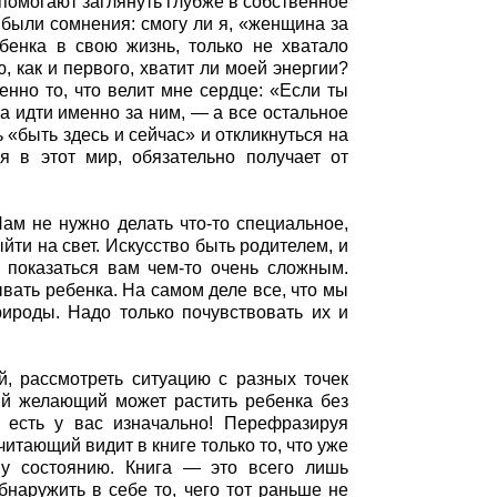
помогают заглянуть глубже в собственное
 были сомнения: смогу ли я, «женщина за
ебенка в свою жизнь, только не хватало
, как и первого, хватит ли моей энергии?
нно то, что велит мне сердце: «Если ты
а идти именно за ним, — а все остальное
 «быть здесь и сейчас» и откликнуться на
 в этот мир, обязательно получает от
Нам не нужно делать что-то специальное,
ти на свет. Искусство быть родителем, и
т показаться вам чем-то очень сложным.
вать ребенка. На самом деле все, что мы
рироды. Надо только почувствовать их и
й, рассмотреть ситуацию с разных точек
ый желающий может растить ребенка без
и есть у вас изначально! Перефразируя
итающий видит в книге только то, что уже
му состоянию. Книга — это всего лишь
бнаружить в себе то, чего тот раньше не