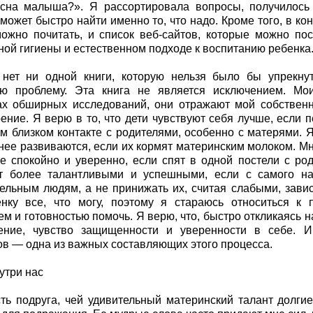
 сна малыша?». Я рассортировала вопросы, получилось 
сможет быстро найти именно то, что надо. Кроме того, в ко
ожно почитать, и список веб-сайтов, которые можно по
ной гигиены и естественном подходе к воспитанию ребенка
 нет ни одной книги, которую нельзя было бы упрекнут
ую проблему. Эта книга не является исключением. Мо
тах обширных исследований, они отражают мой собствен
ение. Я верю в то, что дети чувствуют себя лучше, если
м близком контакте с родителями, особенно с матерями. 
ее развиваются, если их кормят материнским молоком. Мн
е спокойно и уверенно, если спят в одной постели с род
т более талантливыми и успешными, если с самого на
ельным людям, а не принижать их, считая слабыми, зави
нку все, что могу, поэтому я стараюсь относиться к 
ем и готовностью помочь. Я верю, что, быстро откликаясь н
ение, чувство защищенности и уверенности в себе. И
ов — одна из важных составляющих этого процесса.
утри нас
ть подруга, чей удивительный материнский талант долги