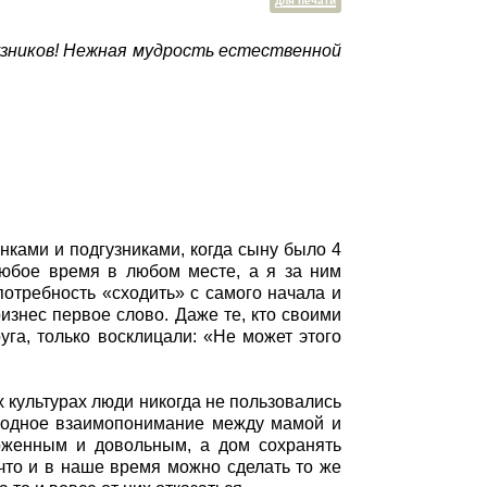
для печати
гузников! Нежная мудрость естественной
нками и подгузниками, когда сыну было 4
 любое время в любом месте, а я за ним
отребность «сходить» с самого начала и
оизнес первое слово. Даже те, кто своими
га, только восклицали: «Не может этого
х культурах люди никогда не пользовались
иродное взаимопонимание между мамой и
женным и довольным, а дом сохранять
что и в наше время можно сделать то же