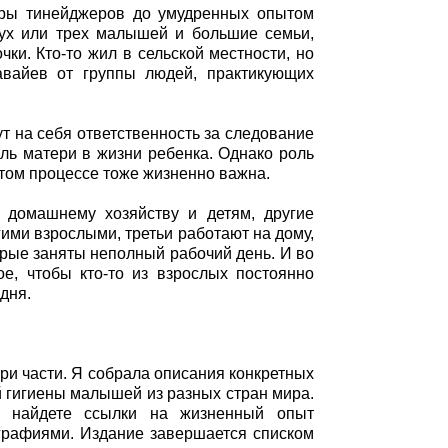
ары тинейджеров до умудренных опытом
вух или трех малышей и большие семьи,
ки. Кто-то жил в сельской местности, но
авайев от группы людей, практикующих
т на себя ответственность за следование
ль матери в жизни ребенка. Однако роль
этом процессе тоже жизненно важна.
 домашнему хозяйству и детям, другие
ими взрослыми, третьи работают на дому,
орые заняты неполный рабочий день. И во
ое, чтобы кто-то из взрослых постоянно
дня.
три части. Я собрала описания конкретных
й гигиены малышей из разных стран мира.
й, найдете ссылки на жизненный опыт
ографиями. Издание завершается списком