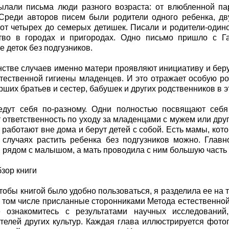
ылали письма люди разного возраста: от влюбленной п
Среди авторов писем были родители одного ребенка, д
т четырех до семерых детишек. Писали и родители-одиноч
тво в городах и пригородах. Одно письмо пришло с Г
е деток без подгузников.
стве случаев именно матери проявляют инициативу и беру
тественной гигиены младенцев. И это отражает особую ро
арших братьев и сестер, бабушек и других родственников в 
едут себя по-разному. Одни полностью посвящают себя
 ответственность по уходу за младенцами с мужем или друг
 работают вне дома и берут детей с собой. Есть мамы, кот
 случаях растить ребенка без подгузников можно. Главн
 рядом с малышом, а мать проводила с ним большую часть 
бзор книги
чтобы книгой было удобно пользоваться, я разделила ее на 
в том числе присланные сторонниками Метода естественно
 ознакомитесь с результатами научных исследовани
телей других культур. Каждая глава иллюстрируется фот