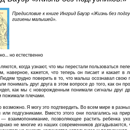
Предисловие к книге Ингрид Бауэр «Жизнь без под
гигиены малышей».
о... но естественно
ляются, когда узнают, что мы перестали пользоваться пеле
м, наверное, кажется, что теперь он писает и какает в
Людям трудно поверить в то, что малыш осознавал свою п
али понимать друг друга в этом вопросе до того, как он пр
идел, как мы с новорожденным понимали сигналы друг дру
и пожимали плечами.
о возможно. Я могу это подтвердить. Во всем мире в разны
 или подгузниками. Вместо этого они полагались на пр
— взаимопонимание, позволяющее растить ребенка ухо
днако не многие из наших современников догадываются, 