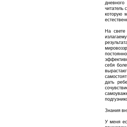
дневного
читатель 
которую м
естествен
На свете
излагаем
результа
мировоззр
постоянно
эффективн
себя боле
вырастаю
самостоят
дать ребе
сочувстви
самоуваж
подгузник
Знания вн
У меня ес