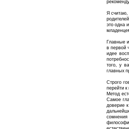
рекоменду
Я считаю,
родителей
это одна 
младенце
Главные и
в первой 
идее восп
потребнос
того, у в
главных п
Строго го
перейти к 
Метод ест
Самое гла
доверие к
дальнейше
сомнения
философии
естественн