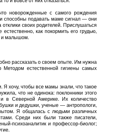
то и вовсе от них отказаться.
 что новорожденные с самого рождения
они способны подавать маме сигнал — они
а отклики своих родителей. Прислушаться
 естественно, как покормить его грудью,
й и малышом.
робно рассказать о своем опыте. Им нужна
ю Методом естественной гигиены самых
Я хочу, чтобы все мамы знали, что такое
ужила, что не одинока: поклонники этого
 и в Северной Америке. Их количество
абушки и дедушки, ученые — антропологи,
опытом. Я общалась с людьми различных
нтами. Среди них были также писатели,
еный-психоаналитик и профессор-биолог;
гие.