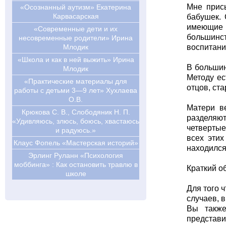
Мне прис
«Осознанный аутизм» Екатерина
Карвасарская
бабушек. 
имеющие о
«Современные дети и их
большинс
несовременные родители» Ирина
Млодик
воспитани
«Школа и как в ней выжить» Ирина
В большин
Млодик
Методу ес
«Практические материалы для
отцов, ст
работы с детьми 3—9 лет» Хухлаева
О.В.
Матери в
Крюкова С. В., Слободяник Н. П.
разделяют
«Удивляюсь, злюсь, боюсь, хвастаюсь
четвертые
и радуюсь.»
всех этих
Клаус Фопель «Мастерская историй»
находился
Эрлинг Руланн «Психология
моббинга» : Как остановить травлю в
Краткий о
школе
Для того 
случаев, 
Вы также
представи