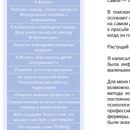
самое — з
К.Фопель
Рабочая тетрадь «Скоро школа» и
В поиска
Методическое пособие с
осознают 
пояснениями
на самом 
Е.А.Хилтунен «Свободное письмо.
к просьбе
Дети учатся писать по методу
когда он 
М.Монтессори»
Агрессия в младшем школьном
Растущий 
возрасте
К.Фопель «Как научить детей
Я написал
сотрудничать?»
была инф
Развитие личности школьника
маленьких
На пороге взрослой жизни:
Для меня 
Психологическая работа с
подростками
возможно.
метода е
«Секреты выбора профессии.»
постоянно
Грамматическая аптечка: неотложная
психологи
помощь в правописании
профессий
Жить сердцем. Книга о том, что
фермеры, 
мешает нам быть счастливыми
были знах
Это горькое слово РАЗВОД