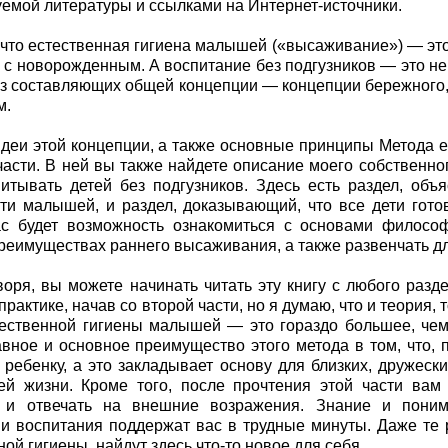
емой литературы и ссылками на Интернет-источники.
 что естественная гигиена малышей («высаживание») — эт
 с новорожденным. А воспитание без подгузников — это не 
из составляющих общей концепции — концепции бережного, 
м.
деи этой концепции, а также основные принципы Метода
части. В ней вы также найдете описание моего собственног
итывать детей без подгузников. Здесь есть раздел, об
ти малышей, и раздел, доказывающий, что все дети гот
ас будет возможность ознакомиться с основами философ
реимуществах раннего высаживания, а также развенчать дл
воря, вы можете начинать читать эту книгу с любого разде
практике, начав со второй части, но я думаю, что и теория, 
ественной гигиены малышей — это гораздо большее, чем 
вное и основное преимущество этого метода в том, что, 
 ребенку, а это закладывает основу для близких, дружеск
й жизни. Кроме того, после прочтения этой части вам 
 и отвечать на внешние возражения. Знание и пони
 воспитания поддержат вас в трудные минуты. Даже те 
ой гигиены, найдут здесь что-то новое для себя.