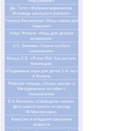
подгузников!»
Дж. Гатто «Фабрика марионеток.
Исповедь школьного учителя»
Татьяна Кислинская «Игры-сказки для
ладошек»
Клаус Фопель «Игры для детских
вечеринок»
А.С. Бикеева «Семья особого
назначения»
Малых С.Б. «Я или МЫ: Как растить
близнецов»
«Подвижные игры для детей 3–6 лет»
К.Фопель
Рабочая тетрадь «Скоро школа» и
Методическое пособие с
пояснениями
Е.А.Хилтунен «Свободное письмо.
Дети учатся писать по методу
М.Монтессори»
Агрессия в младшем школьном
возрасте