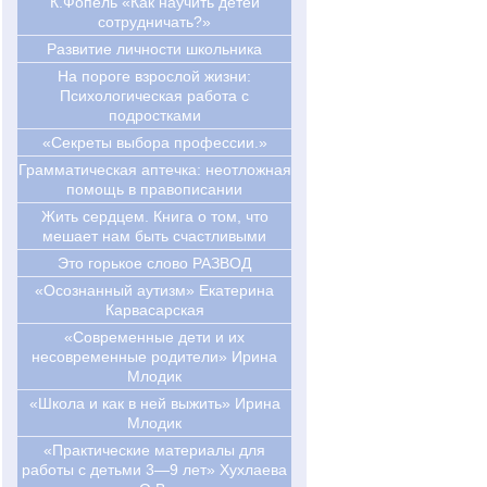
К.Фопель «Как научить детей
сотрудничать?»
Развитие личности школьника
На пороге взрослой жизни:
Психологическая работа с
подростками
«Секреты выбора профессии.»
Грамматическая аптечка: неотложная
помощь в правописании
Жить сердцем. Книга о том, что
мешает нам быть счастливыми
Это горькое слово РАЗВОД
«Осознанный аутизм» Екатерина
Карвасарская
«Современные дети и их
несовременные родители» Ирина
Млодик
«Школа и как в ней выжить» Ирина
Млодик
«Практические материалы для
работы с детьми 3—9 лет» Хухлаева