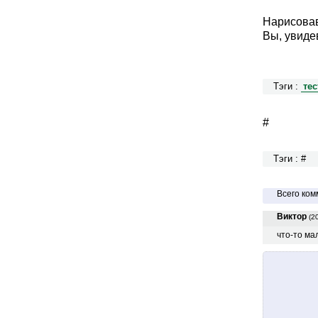
Нарисовав
Вы, увиде
Тэги :
тес
#
Тэги : #
Всего ком
Виктор
(2
что-то м