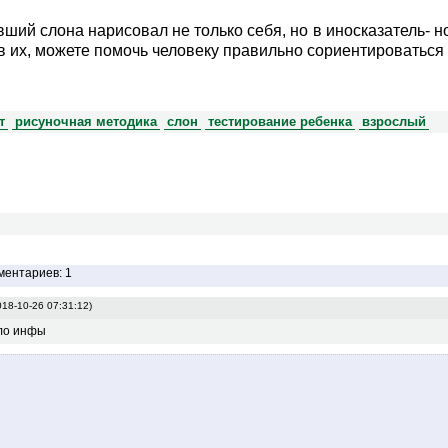
ший слона нарисовал не только себя, но в иносказатель- 
в их, можете помочь человеку правильно сориентироваться 
т
рисуночная методика
слон
тестирование ребенка
взрослый
ментариев: 1
018-10-26 07:31:12)
ало инфы