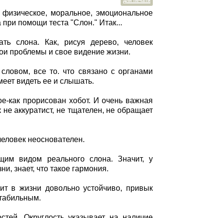
для печати
 физическое, моральное, эмоциональное
при помощи теста "Слон." Итак...
ть слона. Как, рисуя дерево, человек
свои проблемы и свое видение жизни.
 словом, все то. что связано с органами
меет видеть ее и слышать.
ое-как прорисован хобот. И очень важная
 не аккуратист, не тщателен, не обращает
человек неоснователен.
щим видом реального слона. Значит, у
и, знает, что такое гармония.
оит в жизни довольно устойчиво, привык
стабильным.
стей. Округлость указывает на наличие