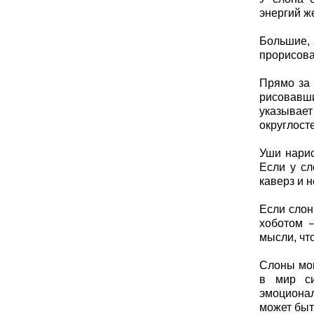
энергий же
Большие, 
прорисова
Прямо за 
рисовавши
указывает
округлост
Уши нарис
Если у сл
каверз и 
Если слон
хоботом —
мысли, чт
Слоны мог
в мир си
эмоционал
может быт