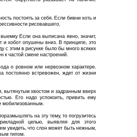
сть постоять за себя. Если бивни хоть и
грессивности рисовавшего.
 выемку Если она выписана явно, значит,
т и хобот опушены вниз. В принципе, это
ду с этим в рисунке было бы много всяких
н к частой смене настроений.
ода о ровном или нервозном характере.
ка постоянно встревожен, ждет от жизни
и, вытянутым хвостом и задранным вверх
стью. Его надо успокоить, привить ему
не мобилизованным.
оразмышлять на эту тему, то погрузитесь
рикладной целью, выявляя для этого
ем увидеть, что слон может быть нежным,
вым типом.