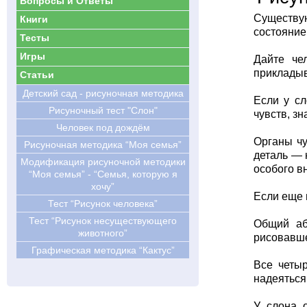
Вопросы и Ответы
Существую
Книги
состояние
Тесты
Игры
Дайте че
прикладыва
Статьи
Детский сад - рисуночная методика
Если у сл
Рисуночный тест "Слон"
чувств, зн
Человек под дождём
Органы чу
Рисуночная методика “Моя семья”
деталь — 
Модификация рисуночной методики
особого в
“Моя семья” - “Семья, которую я
хочу”
Если еще 
Тест “Рисунок человека”
Тест “Рисунок несуществующего
Общий аб
животного”
рисовавше
Графическая методика “Кактус”
Все четыр
надеяться
У слона о