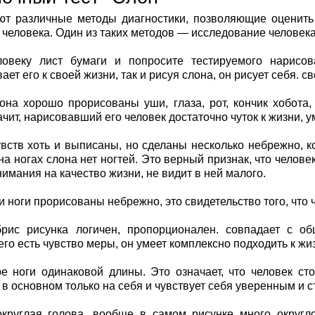
т различные методы диагностики, позволяющие оценить
 человека. Один из таких методов — исследование человека 
ловеку лист бумаги и попросите тестируемого нарисова
ет его к своей жизни, так и рисуя слона, он рисует себя. 
она хорошо прорисованы уши, глаза, рот, кончик хобота,
ачит, нарисовавший его человек достаточно чуток к жизни, у
вств хоть и выписаны, но сделаны несколько небрежно, к
на ногах слона нет ногтей. Это верный признак, что человек
нимания на качество жизни, не видит в ней малого.
и ноги прорисованы небрежно, это свидетельство того, что 
рис рисунка логичен, пропорционален. совпадает с об
го есть чувство меры, он умеет комплексно подходить к жизн
е ноги одинаковой длины. Это означает, что человек ст
 в основном только на себя и чувствует себя уверенным и 
круглая голова, вообще в самом рисунке много округло