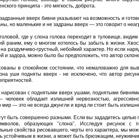
нского принципа - это мягкость, доброта.
задранные вверх бивни указывают на возможность и готовно
ны, но маленькие и не задраны вверх — это говорит о неа
головой, где у слона голова переходит в туловище, видим
й раним, ему о многом хотелось бы забыть в жизни. Хвос
 на раздумчиво-грустный, небойкий характер. Но если наря
ей и задора, можно было бы предположить, что автор склоне
ованы в спокойном состоянии, что немаловажно для выв
она уши подняты вверх - не исключено, что автор рисун
неприятностей.
 нарисован с поднятыми вверх ушами, поднятыми бивням
 человек обладает излишней нервозностью, агрессивно
о мир — это не всегда джунгли и вряд ли стоит быть излиш
ут быть совершенно разными. Если вы зададитесь целью п
мволов, образующих "слона". Исследуя рисунок с п
ьные свойства рисовавшего, черты его характера, мы мож
ь устойчивым в жизни, а может быть брюзжащим, неуживчи