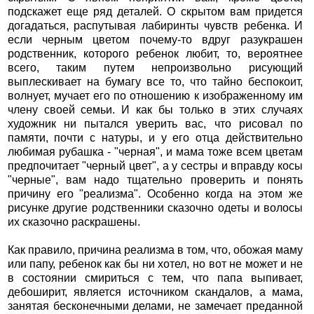
подскажет еще ряд деталей. О скрытом вам придется
догадаться, распутывая лабиринты чувств ребенка. И
если черным цветом почему-то вдруг разукрашен
родственник, которого ребенок любит, то, вероятнее
всего, таким путем непроизвольно рисующий
выплескивает на бумагу все то, что тайно беспокоит,
волнует, мучает его по отношению к изображенному им
члену своей семьи. И как бы только в этих случаях
художник ни пытался уверить вас, что рисовал по
памяти, почти с натуры, и у его отца действительно
любимая рубашка - "черная", и мама тоже всем цветам
предпочитает "черный цвет", а у сестры и вправду косы
"черные", вам надо тщательно проверить и понять
причину его "реализма". Особенно когда на этом же
рисунке другие родственники сказочно одеты и волосы
их сказочно раскрашены.
Как правило, причина реализма в том, что, обожая маму
или папу, ребенок как бы ни хотел, но вот не может и не
в состоянии смириться с тем, что папа выпивает,
дебоширит, является источником скандалов, а мама,
занятая бесконечными делами, не замечает преданной