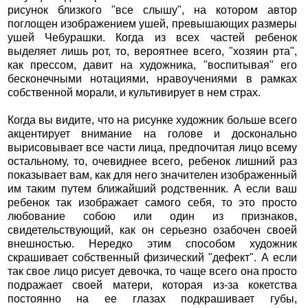
рисунок близкого "все слышу", на котором автор
поглощен изображением ушей, превышающих размеры
ушей Чебурашки. Когда из всех частей ребенок
выделяет лишь рот, то, вероятнее всего, "хозяин рта",
как прессом, давит на художника, "воспитывая" его
бесконечными нотациями, нравоучениями в рамках
собственной морали, и культивирует в нем страх.
Когда вы видите, что на рисунке художник больше всего
акцентирует внимание на голове и досконально
вырисовывает все части лица, предпочитая лицо всему
остальному, то, очевиднее всего, ребенок лишний раз
показывает вам, как для него значителен изображенный
им таким путем ближайший родственник. А если ваш
ребенок так изображает самого себя, то это просто
любование собою или один из признаков,
свидетельствующий, как он серьезно озабочен своей
внешностью. Нередко этим способом художник
скрашивает собственный физический "дефект". А если
так свое лицо рисует девочка, то чаще всего она просто
подражает своей матери, которая из-за кокетства
постоянно на ее глазах подкрашивает губы,