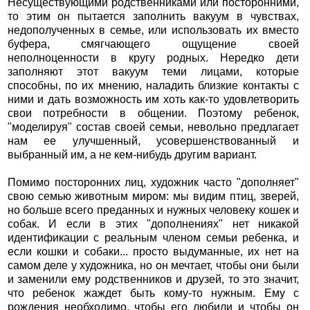
Несуществующими родственниками или посторонними,
то этим он пытается заполнить вакуум в чувствах,
недополученных в семье, или использовать их вместо
буфера, смягчающего ощущение своей
неполноценности в кругу родных. Нередко дети
заполняют этот вакуум теми лицами, которые
способны, по их мнению, наладить близкие контакты с
ними и дать возможность им хоть как-то удовлетворить
свои потребности в общении. Поэтому ребенок,
"моделируя" состав своей семьи, невольно предлагает
нам ее улучшенный, усовершенствованный и
выбранный им, а не кем-нибудь другим вариант.
Помимо посторонних лиц, художник часто "дополняет"
свою семью животным миром: мы видим птиц, зверей,
но больше всего преданных и нужных человеку кошек и
собак. И если в этих "дополнениях" нет никакой
идентификации с реальным членом семьи ребенка, и
если кошки и собаки... просто выдуманные, их нет на
самом деле у художника, но он мечтает, чтобы они были
и заменили ему родственников и друзей, то это значит,
что ребенок жаждет быть кому-то нужным. Ему с
рождения необходимо, чтобы его любили и чтобы он