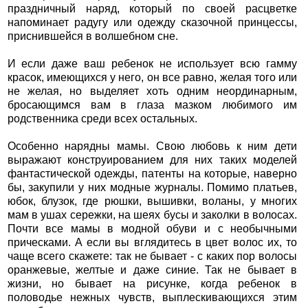
праздничный наряд, который по своей расцветке
напоминает радугу или одежду сказочной принцессы,
приснившейся в волшебном сне.
И если даже ваш ребенок не использует всю гамму
красок, имеющихся у него, он все равно, желая того или
не желая, но выделяет хоть одним неординарным,
бросающимся вам в глаза мазком любимого им
родственника среди всех остальных.
Особенно нарядны мамы. Свою любовь к ним дети
выражают конструированием для них таких моделей
фантастической одежды, патенты на которые, наверно
бы, закупили у них модные журналы. Помимо платьев,
юбок, блузок, где рюшки, вышивки, воланы, у многих
мам в ушах сережки, на шеях бусы и заколки в волосах.
Почти все мамы в модной обуви и с необычными
прическами. А если вы вглядитесь в цвет волос их, то
чаще всего скажете: так не бывает - с каких пор волосы
оранжевые, желтые и даже синие. Так не бывает в
жизни, но бывает на рисунке, когда ребенок в
половодье нежных чувств, выплескивающихся этим