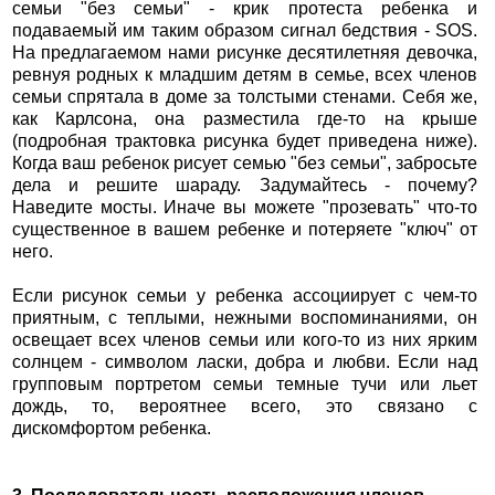
семьи "без семьи" - крик протеста ребенка и
подаваемый им таким образом сигнал бедствия - SOS.
На предлагаемом нами рисунке десятилетняя девочка,
ревнуя родных к младшим детям в семье, всех членов
семьи спрятала в доме за толстыми стенами. Себя же,
как Карлсона, она разместила где-то на крыше
(подробная трактовка рисунка будет приведена ниже).
Когда ваш ребенок рисует семью "без семьи", забросьте
дела и решите шараду. Задумайтесь - почему?
Наведите мосты. Иначе вы можете "прозевать" что-то
существенное в вашем ребенке и потеряете "ключ" от
него.
Если рисунок семьи у ребенка ассоциирует с чем-то
приятным, с теплыми, нежными воспоминаниями, он
освещает всех членов семьи или кого-то из них ярким
солнцем - символом ласки, добра и любви. Если над
групповым портретом семьи темные тучи или льет
дождь, то, вероятнее всего, это связано с
дискомфортом ребенка.