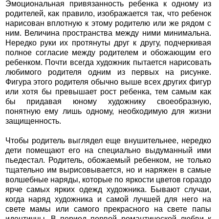
Эмоциональная привязанность ребенка к одному из
родителей, как правило, изображается так, что ребенок
нарисован вплотную к этому родителю или же рядом с
ним. Величина пространства между ними минимальна.
Нередко руки их протянуты друг к другу, подчеркивая
полное согласие между родителем и обожающим его
ребенком. Почти всегда художник пытается нарисовать
любимого родителя одним из первых на рисунке.
Фигура этого родителя обычно выше всех других фигур
или хотя бы превышает рост ребенка, тем самым как
бы придавая юному художнику своеобразную,
понятную ему лишь одному, необходимую для жизни
защищенность.
Чтобы родитель выглядел еще внушительнее, нередко
дети помещают его на специально выдуманный ими
пьедестал. Родитель, обожаемый ребенком, не только
тщательно им вырисовывается, но и наряжен в самые
волшебные наряды, которые по яркости цветов гораздо
ярче самых ярких одежд художника. Бывают случаи,
когда наряд художника и самой лучшей для него на
свете мамы или самого прекрасного на свете папы
идентичны. В период первой романтической любви к