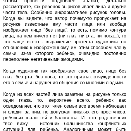
Чтобы провести подробнее анализ, детально
рассмотрите, как ребенок вырисовывает лица и другие
части тела. Особенно информативен рисунок головы.
Когда вы видите, что автор почему-то пропускает на
рисунке известные ему части лица или вообще
изображает лицо "без лица", то есть, помимо контура
лица, на нем ничего нет (ни глаз, ни рта, ни носа...), то
это чаще всего - выражение протеста художника по
отношению к изображенному им этим способом члену
семьи, из-за которого ребенок, очевидно, постоянно
переполнен негативными эмоциями.
Когда художник так изображает свое лицо, лицо без
глаз, без рта, без носа, то это признак отчужденности
его в семье и нарушения общения со многими людьми.
Когда из всех частей лица заметны на рисунке только
одни глаза, то, вероятнее всего, ребенок вас
осведомляет, что этот член семьи все время наблюдает
и следит за ним, не допуская никаких его проступков,
ребячьих шалостей и баловства. И этот родственник
"все вижу" - источник большинства конфликтных
ситуаций для ребенка. Аналогичным может быть