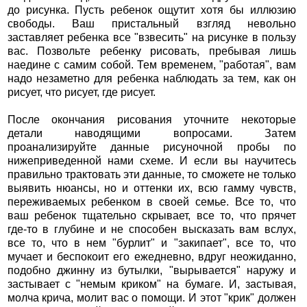
до рисунка. Пусть ребенок ощутит хотя бы иллюзию
свободы. Ваш пристальный взгляд невольно
заставляет ребенка все "взвесить" на рисунке в пользу
вас. Позвольте ребенку рисовать, пребывая лишь
наедине с самим собой. Тем временем, "работая", вам
надо незаметно для ребенка наблюдать за тем, как он
рисует, что рисует, где рисует.
После окончания рисования уточните некоторые
детали наводящими вопросами. Затем
проанализируйте данные рисуночной пробы по
нижеприведенной нами схеме. И если вы научитесь
правильно трактовать эти данные, то сможете не только
выявить нюансы, но и оттенки их, всю гамму чувств,
переживаемых ребенком в своей семье. Все то, что
ваш ребенок тщательно скрывает, все то, что прячет
где-то в глубине и не способен высказать вам вслух,
все то, что в нем "бурлит" и "закипает", все то, что
мучает и беспокоит его ежедневно, вдруг неожиданно,
подобно джинну из бутылки, "вырывается" наружу и
застывает с "немым криком" на бумаге. И, застывая,
молча крича, молит вас о помощи. И этот "крик" должен