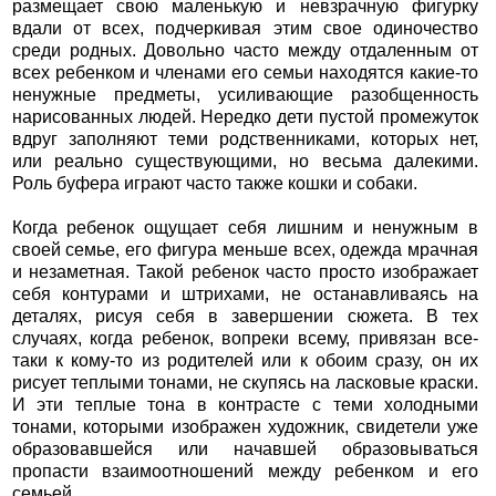
размещает свою маленькую и невзрачную фигурку
вдали от всех, подчеркивая этим свое одиночество
среди родных. Довольно часто между отдаленным от
всех ребенком и членами его семьи находятся какие-то
ненужные предметы, усиливающие разобщенность
нарисованных людей. Нередко дети пустой промежуток
вдруг заполняют теми родственниками, которых нет,
или реально существующими, но весьма далекими.
Роль буфера играют часто также кошки и собаки.
Когда ребенок ощущает себя лишним и ненужным в
своей семье, его фигура меньше всех, одежда мрачная
и незаметная. Такой ребенок часто просто изображает
себя контурами и штрихами, не останавливаясь на
деталях, рисуя себя в завершении сюжета. В тех
случаях, когда ребенок, вопреки всему, привязан все-
таки к кому-то из родителей или к обоим сразу, он их
рисует теплыми тонами, не скупясь на ласковые краски.
И эти теплые тона в контрасте с теми холодными
тонами, которыми изображен художник, свидетели уже
образовавшейся или начавшей образовываться
пропасти взаимоотношений между ребенком и его
семьей.