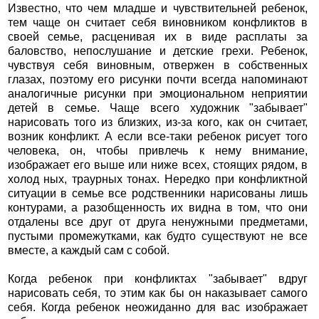
Известно, что чем младше и чувствительней ребенок,
тем чаще он считает себя виновником конфликтов в
своей семье, расценивая их в виде расплаты за
баловство, непослушание и детские грехи. Ребенок,
чувствуя себя виновным, отвержен в собственных
глазах, поэтому его рисунки почти всегда напоминают
аналогичные рисунки при эмоциональном неприятии
детей в семье. Чаще всего художник "забывает"
нарисовать того из близких, из-за кого, как он считает,
возник конфликт. А если все-таки ребенок рисует того
человека, он, чтобы привлечь к нему внимание,
изображает его выше или ниже всех, стоящих рядом, в
холод ных, траурных тонах. Нередко при конфликтной
ситуации в семье все родственники нарисованы лишь
контурами, а разобщенность их видна в том, что они
отдалены все друг от друга ненужными предметами,
пустыми промежутками, как будто существуют не все
вместе, а каждый сам с собой.
Когда ребенок при конфликтах "забывает" вдруг
нарисовать себя, то этим как бы он наказывает самого
себя. Когда ребенок неожиданно для вас изображает