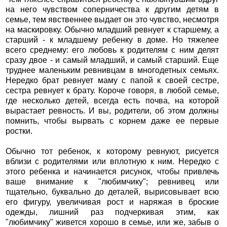
на него чувством соперничества к другим детям в
семье, тем явственнее выдает он это чувство, несмотря
на маскировку. Обычно младший ревнует к старшему, а
старший - к младшему ребенку в доме. Но тяжелее
всего среднему: его любовь к родителям с ним делят
сразу двое - и самый младший, и самый старший. Еще
труднее маленьким ревнивцам в многодетных семьях.
Нередко брат ревнует маму с папой к своей сестре,
сестра ревнует к брату. Короче говоря, в любой семье,
где несколько детей, всегда есть почва, на которой
вырастает ревность. И вы, родители, об этом должны
помнить, чтобы вырвать с корнем даже ее первые
ростки.
Обычно тот ребенок, к которому ревнуют, рисуется
вблизи с родителями или вплотную к ним. Нередко с
этого ребенка и начинается рисунок, чтобы привлечь
ваше внимание к "любимчику"; ревнивец или
тщательно, буквально до деталей, вырисовывает всю
его фигуру, увеличивая рост и наряжая в броские
одежды, лишний раз подчеркивая этим, как
"любимчику" живется хорошо в семье, или же, забыв о