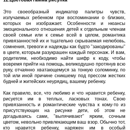
Это своеобразный индикатор палитры чувств,
излучаемых ребенком при воспоминании о близких,
которых он изображает. Особенности и нюансы
эмоционального отношения детей к отдельным членам
своей семьи или к семье всей в целом, романтика
привязанностей их и тщательно скрываемая нелюбовь,
сомнения, тревоги и надежды как будто "закодированы"
в цвете, которым разукрашен каждый персонаж. И вам,
родителям, необходимо найти шифр к коду, чтобы
вовремя прийти на помощь, великодушно протянув всю
руку, отчаянно хватающемуся за тонкую соломинку, по
той или иной причине сникшему под прессом жестких
будней и житейских неурядиц, вашему ребенку.
Как правило, все, что любимо и что нравится ребенку,
рисуется им в теплых, ласковых тонах. Свою
привязанность и романтические чувства к кому-то из
присутствующих на рисунке дети, об этом не
догадываясь сами, "выпячивают" ярким, сочным
цветом, невольно привлекающим ваш взор. Обычно тот,
кто нравится ребенку, наряжен им в особый