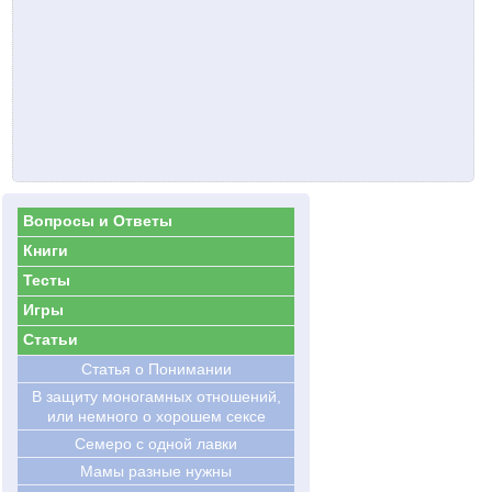
Вопросы и Ответы
Книги
Тесты
Игры
Статьи
Статья о Понимании
В защиту моногамных отношений,
или немного о хорошем сексе
Семеро с одной лавки
Мамы разные нужны