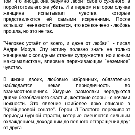
том, что иногда она безумно любит своего суженого, а
порой готова его же убить. И в первом и втором случае
женщина испытывает чувства, которые
представляются ей самыми искренними. После
вспышки "ненависти" кажется, что всё кончено - любовь
прошла, но это не так.
"Человек устаёт от всего, и даже от любви", - писал
Андре Моруа. Эту истину полезно знать не только
женщинам с солидным стажем супружества, но и юным
максималисткам, впервые переживающим "неземное"
чувство.
В жизни двоих, любовью избранных, обязательно
наблюдается некая периодичность во
взаимоотношениях. Хмурые размолвки чередуются
днями безоблачного счастья, жестокие ссоры - с ночами
нежности. Это явление наиболее ярко описано в
"Крейцеровой сонате". Герои Л.Толстого переживают
периоды бурной страсти, которые сменяются сильным
охлаждением, доходящим до полного огтвращения друг
от друга...