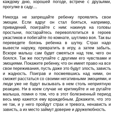
каждому дню, хорошей погоде, встрече с друзьями,
прогулке в саду…
Никогда не запрещайте ребенку проявлять свои
эмоции. Если вдруг он стал бояться, например,
привидений, поиграйте с ним: накинув на головы
простыни, постарайтесь перевоплотиться в героев
ужастиков и побегайте по комнате, шутливо воя. Так вы
переведете боязнь ребенка в шутку. Страх надо
вывести наружу, превратить в игру, а затем забыть.
Вскоре малыш сам будет смеяться над тем, чего он
боялся. Так же поступайте с другими его чувствами и
эмоциями. Покажите ребенку, что он имеет право на все
свои переживания, пусть даже это будут злость, зависть
и жадность. Поиграв и посмеявшись над ними, он
сможет расстаться со своими негативными эмоциями, и
люди уже не будут вызывать в нем столь неприятную
реакцию. Ни в коем случае не критикуйте и не ругайте
малыша, помня о том, что в этот болезненный период
весь мир кажется ему враждебным. Докажите, что это
не так, и у него пройдут страх и тревога, ненависть и
зависть, а их место займут доверие и дружелюбность.