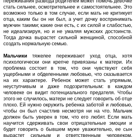
переживания развода родителей может помочь девочке
стать сильнее, осмотрительнее и самостоятельнее. Это
возможно только в том случае, если мать не критикует
отца, каким бы он ни был, а учит дочку воспринимать
мужчин такими; какие они есть, с их силой и слабостью,
не идеализируя, но и не умаляя мужских достоинств.
Тогда дочка вырастет сильной женщиной, способной
создать нормальную семью.
Мальчики
тяжелее переживают уход отца, хотя
психологически они крепче привязаны к матери. Их
проблема состоит в том, что они чувствуют себя
ущербными и обделенными любовью, что сказывается
на их характере. Ребенок может стать упрямым,
неуступчивым и даже подозрительным: в каждом
человеке он видит потенциального предателя. Чтобы
этого не случилось, матери не следует говорить об отце
плохо. Ей нужно окружить ребенка заботой и любовью,
чтобы он был счастлив несмотря ни на что. Мальчик
должен быть уверен в том, что его любят. Если мать
научится сдерживать свои отрицательные эмоции и
будет говорить о бывшем муже уважительно, ее сын
вырастет сильным и ответственным человеком.