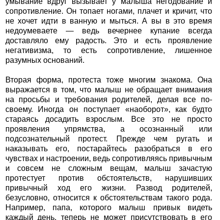
умывание вдруг вызывает у малыша негодование и
сопротивление. Он топает ногами, плачет и кричит, что
не хочет идти в ванную и мыться. А вы в это время
недоумеваете — ведь вечернее купание всегда
доставляло ему радость. Это и есть проявление
негативизма, то есть сопротивление, лишенное
разумных оснований.
Вторая форма, протеста тоже многим знакома. Она
выражается в том, что малыш не обращает внимания
на просьбы и требования родителей, делая все по-
своему. Иногда он поступает «наоборот», как будто
стараясь досадить взрослым. Все это не просто
проявления упрямства, а осознанный или
подсознательный протест. Прежде чем ругать и
наказывать его, постарайтесь разобраться в его
чувствах и настроении, ведь сопротивляясь привычным
и совсем не сложным вещам, малыш зачастую
протестует против обстоятельств, нарушивших
привычный ход его жизни. Развод родителей,
безусловно, относится к обстоятельствам такого рода.
Например, папа, которого малыш привык видеть
каждый день, теперь не может присутствовать в его