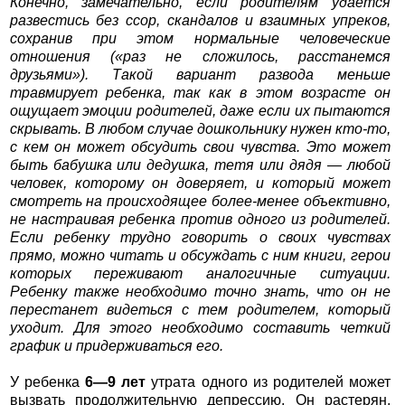
Конечно, замечательно, если родителям удается
развестись без ссор, скандалов и взаимных упреков,
сохранив при этом нормальные человеческие
отношения («раз не сложилось, расстанемся
друзьями»). Такой вариант развода меньше
травмирует ребенка, так как в этом возрасте он
ощущает эмоции родителей, даже если их пытаются
скрывать. В любом случае дошкольнику нужен кто-то,
с кем он может обсудить свои чувства. Это может
быть бабушка или дедушка, тетя или дядя — любой
человек, которому он доверяет, и который может
смотреть на происходящее более-менее объективно,
не настраивая ребенка против одного из родителей.
Если ребенку трудно говорить о своих чувствах
прямо, можно читать и обсуждать с ним книги, герои
которых переживают аналогичные ситуации.
Ребенку также необходимо точно знать, что он не
перестанет видеться с тем родителем, который
уходит. Для этого необходимо составить четкий
график и придерживаться его.
У ребенка
6—9 лет
утрата одного из родителей может
вызвать продолжительную депрессию. Он растерян,