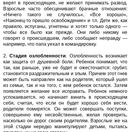
верят в происходящее, не желают принимать развод.
Взрослые часто обесценивают брачные отношения:
«Ничего такого не случилось», «Все хорошо»,
«Наконец-то пришло освобождение» и т.п. Дети же, как
правило, испуганы, угнетены и хотят только одного —
чтобы все было как прежде. Они либо никому не
говорят о происшедшем, либо сообщают неправду —
например, что папа уехал в командировку.
2.
Стадия озлобленности
. Озлобленность возникает
как защита от душевной боли. Ребенок понимает, что
так, как раньше, уже не будет и ожесточается: грубит,
становится раздражительным и злым. Причем этот гнев
может быть направлен как на родителя, который ушел
из семьи, так и на того, с кем ребенок остался. Затем
появляется желание все исправить. Ребенок немного
успокаивается, но начинает винить в происходящем
себя, считая, что если он будет хорошо себя вести,
родители помирятся. Он может совершать поступки,
совершенно ему несвойственные, желая проверить,
насколько он дорог своим родителям. Взрослые же на
этой стадии нередко манипулируют детьми, пытаясь