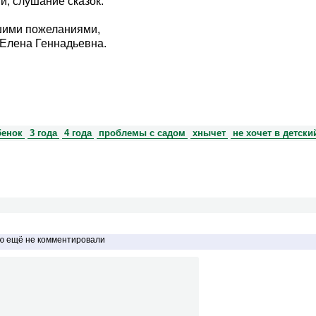
и, слушание сказок.
шими пожеланиями,
Елена Геннадьевна.
бенок
3 года
4 года
проблемы с садом
хнычет
не хочет в детски
ью ещё не комментировали