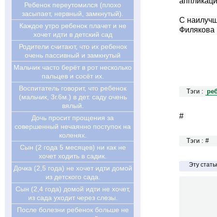
аппликаци
Ребенок переутомился (плохо
засыпает, нервный, замкнутый).
С наилуч
Каждое утро ребенок плачет и не
Филякова 
хочет идти в детский сад
Родители считают, что их ребенок
очень пассивный и замкнутый
Мальчик часто берёт в рот несколько
пальцев и сосёт их.
Воспитатель говорит, что ребенок
Тэги :
ре
(мальчик, 3г.6м.) в дет. саду очень
вялый.
#
Дочь просит прощения за
совершенный нечаянно поступок на
коленях.
Тэги : #
Сын (2 года 5 месяцев) ни как не
хочет ходить в садик.
Эту стат
Дочка (2,5 года) не хочет идти домой
из детского сада.
Сын (2,4 года) домой идти не хочет,
из сада уходит через слезы.
После болезни ребенок больше не