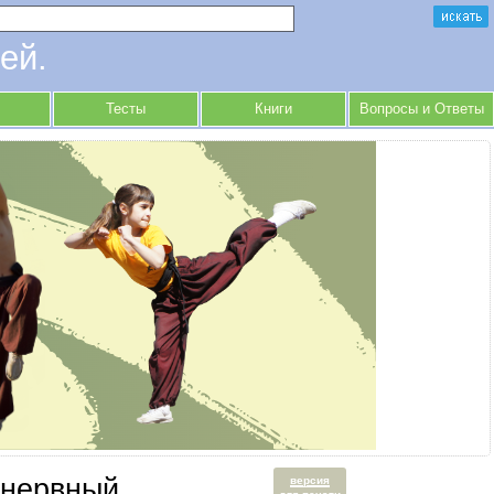
ей.
Тесты
Книги
Вопросы и Ответы
 нервный,
версия