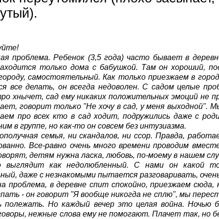
утый).
уйте!
ая проблема. Ребенок (3,5 года) часто бывает в деревн
находится только дома с бабушкой. Там он хороший, п
городу, самостоятельный. Как только приезжаем в горо
я все делать, он всегда недоволен. С садом целые про
ро хнычет, сад ему никаких положительных эмоций не пр
ает, говорит только "Не хочу в сад, у меня выходной". 
аем про всех кто в сад ходит, подружились даже с ро
ним в группе, но как-то он совсем без интузиазма.
ополучная семья, ни скандалов, ни ссор. Правда, работа
ванно. Все-равно очень много времени проводим вместе
оворят, детям нужна ласка, любовь, по-моему в нашем сл
о выглядит как недолюбленный. С нами он какой т
ый, даже с незнакомыми пытается разговаривать, очен
а проблема, в деревне спит спокойно, приезжаем сюда,
пать - он говорит "Я вообще никогда не сплю", мы перес
 полежать. Но каждый вечер это целая война. Ночью бе
говоры, нежные слова ему не помогают. Плачет так, но б