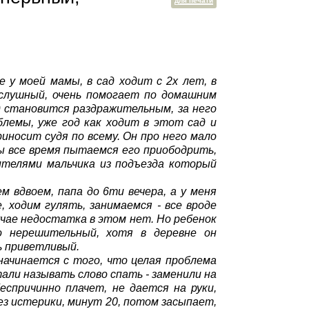
для печати
е у моей мамы, в сад ходит с 2х лет, в
ослушный, очень помогает по домашним
д становится раздражительным, за него
блемы, уже год как ходит в этот сад и
иносит судя по всему. Он про него мало
Мы все время пытаемся его приободрить,
дителями мальчика из подъезда который
ем вдвоем, папа до 6ти вечера, а у меня
, ходим гулять, занимаемся - все вроде
учае недостатка в этом нет. Но ребенок
о нерешительный, хотя в деревне он
ь приветливый.
 начинается с того, что целая проблема
тали называть слово спать - заменили на
спричинно плачет, не дается на руки,
ез истерики, минут 20, потом засыпает,