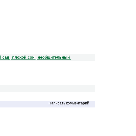
й сад
плохой сон
необщительный
Написать комментарий