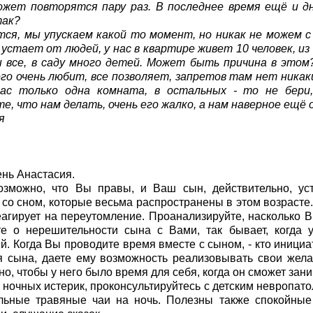
может повторятся пару раз. В последнее время ещё и 
так?
ся, мы упускаем какой то момент, но никак не можем с
устает от людей, у нас в квартире живет 10 человек, из 
 все, в саду много детей. Может быть причина в этом
го очень любит, все позволяет, запретов там нет никаки
нас только одна комната, в остальных - то не бери,
е, что нам делать, очень его жалко, а нам наверное ещё
я
нь Анастасия.
озможно, что Вы правы, и Ваш сын, действительно, уст
со сном, которые весьма распространены в этом возрасте
еагирует на переутомление. Проанализируйте, насколько 
е о нерешительности сына с Вами, так бывает, когда у
й. Когда Вы проводите время вместе с сыном, - кто инициа
 сына, даете ему возможность реализовывать свои жел
о, чтобы у него было время для себя, когда он сможет зани
 ночных истерик, проконсультируйтесь с детским невропато
льные травяные чаи на ночь. Полезны также спокойные 