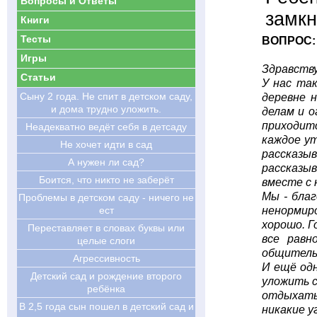
Вопросы и Ответы
замкн
Книги
Тесты
ВОПРОС:
Игры
Здравств
Статьи
У нас так
Cыну 2 года. Не спит в детском саду,
деревне 
и дома трудно уложить.
делам и о
приходитс
Неадекватно ведёт себя в детсаду
каждое ут
Не хочет идти в сад
рассказыв
А нужен ли сад?
рассказыв
Боится, что никто не заберёт
вместе с 
Мы - благ
Проблемы в детском саду - ничего не
ест
ненормиро
хорошо. Г
Переставляет в словах буквы или
все равн
целые слоги
общительн
Агрессивность
И ещё одн
Детский сад и рождение второго
уложить с
ребёнка
отдыхать
В 2,5 года сын пошел в детский сад и
никакие у