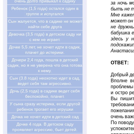
очень долго привыкал к садику
за ночь 
Ребенок (1,5 года) остался один в
быть не 
группе и испугался
Мне кажет
может он 
Сын жалуется, что в садике не может
найти себе друга
не дружны
бабушка е
Девочка (3,5 года) в детском саду ни
здесь у 
с кем не играет.
подскажит
Дочке 5,5 лет, не хочет идти в садик,
Анастаси
плачет до истерики.
Дочери 2,4 года, пошла в детский
ОТВЕТ:
садик, но я не уверена что она готова
к нему.
Добрый де
Cын (3.8 года) неохотно идет в сад,
Вполне в
ведет себя там агрессивно.
проблемы 
Дочь (2,5 года) в садике ведет себя
и остро р
беспокойно, плачет.
Вы пишит
У сына сразу истерика, если другой
требовани
ребенок трогает его игрушки
пожелания
очень важн
Дочка не хочет идти в детский сад
По поводу
Дочке 4 года. В детском саду
успокоите
проявляет агрессию, бьет детей.