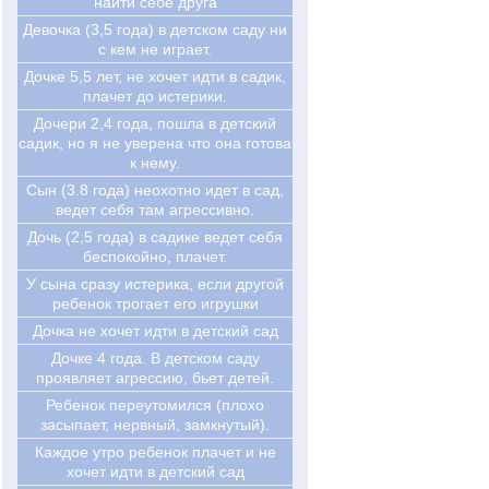
найти себе друга
Девочка (3,5 года) в детском саду ни
с кем не играет.
Дочке 5,5 лет, не хочет идти в садик,
плачет до истерики.
Дочери 2,4 года, пошла в детский
садик, но я не уверена что она готова
к нему.
Cын (3.8 года) неохотно идет в сад,
ведет себя там агрессивно.
Дочь (2,5 года) в садике ведет себя
беспокойно, плачет.
У сына сразу истерика, если другой
ребенок трогает его игрушки
Дочка не хочет идти в детский сад
Дочке 4 года. В детском саду
проявляет агрессию, бьет детей.
Ребенок переутомился (плохо
засыпает, нервный, замкнутый).
Каждое утро ребенок плачет и не
хочет идти в детский сад