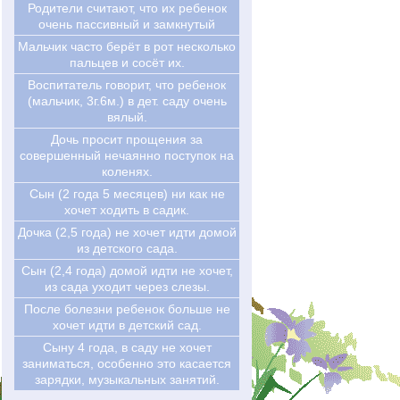
Родители считают, что их ребенок
очень пассивный и замкнутый
Мальчик часто берёт в рот несколько
пальцев и сосёт их.
Воспитатель говорит, что ребенок
(мальчик, 3г.6м.) в дет. саду очень
вялый.
Дочь просит прощения за
совершенный нечаянно поступок на
коленях.
Сын (2 года 5 месяцев) ни как не
хочет ходить в садик.
Дочка (2,5 года) не хочет идти домой
из детского сада.
Сын (2,4 года) домой идти не хочет,
из сада уходит через слезы.
После болезни ребенок больше не
хочет идти в детский сад.
Сыну 4 года, в саду не хочет
заниматься, особенно это касается
зарядки, музыкальных занятий.