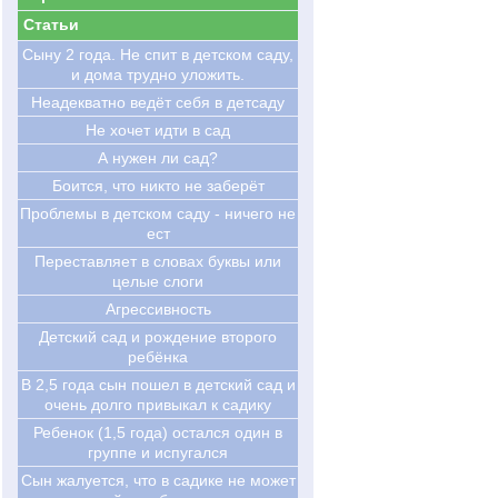
Статьи
Cыну 2 года. Не спит в детском саду,
и дома трудно уложить.
Неадекватно ведёт себя в детсаду
Не хочет идти в сад
А нужен ли сад?
Боится, что никто не заберёт
Проблемы в детском саду - ничего не
ест
Переставляет в словах буквы или
целые слоги
Агрессивность
Детский сад и рождение второго
ребёнка
В 2,5 года сын пошел в детский сад и
очень долго привыкал к садику
Ребенок (1,5 года) остался один в
группе и испугался
Сын жалуется, что в садике не может