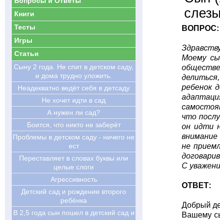
Вопросы и Ответы
слезы
Книги
Тесты
ВОПРОС:
Игры
Здравств
Статьи
Моему сы
Cыну 2 года. Не спит в детском саду,
обществе
и дома трудно уложить.
делиться,
ребенок д
Неадекватно ведёт себя в детсаду
адаптация
Не хочет идти в сад
самостоят
А нужен ли сад?
что послу
Боится, что никто не заберёт
он идти 
внимание 
Проблемы в детском саду - ничего не
ест
не прием
договарив
Переставляет в словах буквы или
С уважени
целые слоги
Агрессивность
ОТВЕТ:
Детский сад и рождение второго
ребёнка
Добрый де
В 2,5 года сын пошел в детский сад и
Вашему сы