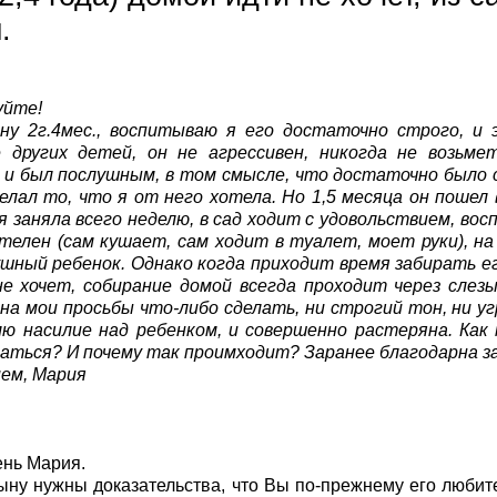
.
уйте!
ну 2г.4мес., воспитываю я его достаточно строго, и
 других детей, он не агрессивен, никогда не возьме
 и был послушным, в том смысле, что достаточно было
елал то, что я от него хотела. Но 1,5 месяца он пошел 
 заняла всего неделю, в сад ходит с удовольствием, во
елен (сам кушает, сам ходит в туалет, моет руки), н
шный ребенок. Однако когда приходит время забирать е
не хочет, собирание домой всегда проходит через сле
на мои просьбы что-либо сделать, ни строгий тон, ни уг
лю насилие над ребенком, и совершенно растеряна. Как
аться? И почему так проимходит? Заранее благодарна з
ем, Мария
нь Мария.
ну нужны доказательства, что Вы по-прежнему его любите, 