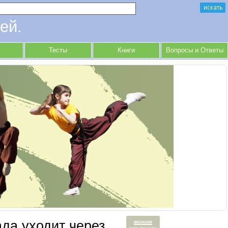
ей.
Тесты
Книги
Вопросы и Ответы
ада уходит через
версия