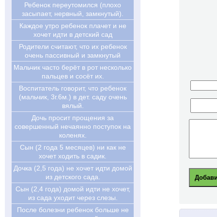
Ребенок переутомился (плохо
засыпает, нервный, замкнутый).
Каждое утро ребенок плачет и не
хочет идти в детский сад
Родители считают, что их ребенок
очень пассивный и замкнутый
Мальчик часто берёт в рот несколько
пальцев и сосёт их.
Воспитатель говорит, что ребенок
(мальчик, 3г.6м.) в дет. саду очень
вялый.
Дочь просит прощения за
совершенный нечаянно поступок на
коленях.
Сын (2 года 5 месяцев) ни как не
хочет ходить в садик.
Дочка (2,5 года) не хочет идти домой
из детского сада.
Сын (2,4 года) домой идти не хочет,
из сада уходит через слезы.
После болезни ребенок больше не