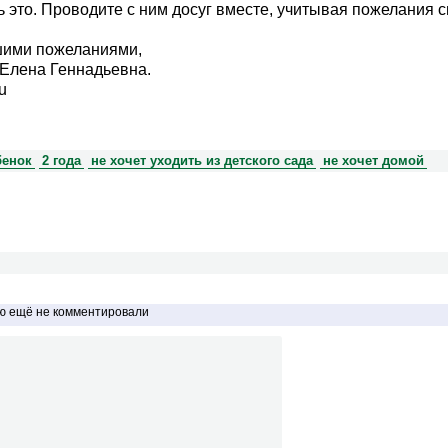
ь это. Проводите с ним досуг вместе, учитывая пожелания 
шими пожеланиями,
Елена Геннадьевна.
u
бенок
2 года
не хочет уходить из детского сада
не хочет домой
ью ещё не комментировали