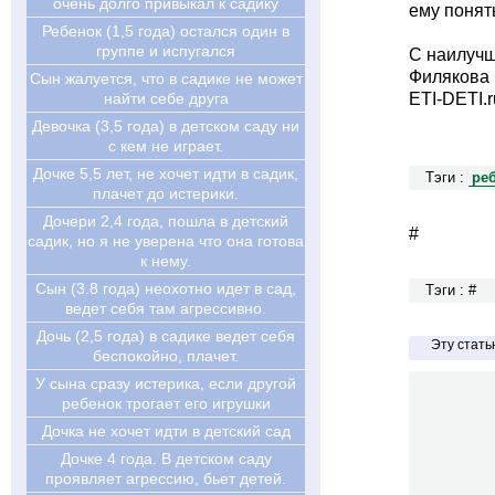
очень долго привыкал к садику
ему понят
Ребенок (1,5 года) остался один в
группе и испугался
С наилуч
Филякова 
Сын жалуется, что в садике не может
найти себе друга
ETI-DETI.r
Девочка (3,5 года) в детском саду ни
с кем не играет.
Дочке 5,5 лет, не хочет идти в садик,
Тэги :
ре
плачет до истерики.
Дочери 2,4 года, пошла в детский
#
садик, но я не уверена что она готова
к нему.
Cын (3.8 года) неохотно идет в сад,
Тэги : #
ведет себя там агрессивно.
Дочь (2,5 года) в садике ведет себя
Эту стат
беспокойно, плачет.
У сына сразу истерика, если другой
ребенок трогает его игрушки
Дочка не хочет идти в детский сад
Дочке 4 года. В детском саду
проявляет агрессию, бьет детей.