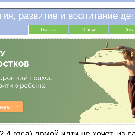
гия, развитие и воспитание дет
Главная
Статьи
Игры
2,4 года) домой идти не хочет, из с