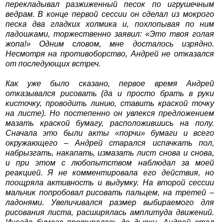
перекладывал разжиженный песок по игрушечным
ведрам. В конце первой сессии он сделал из мокрого
песка два гладких холмика и, похлопывая по ним
ладошками, торжественно заявил: «Это твоя голая
жопа!» Одним словом, мне досталось изрядно.
Несмотря на противоборство, Андрей не отказался
от последующих встреч.
Как уже было сказано, первое время Андрей
отказывался рисовать (да и просто брать в руки
кисточку, проводить линию, ставить краской точку
на листе). Но постепенно он увлекся предложением
мазать краской бумагу, расположившись на полу.
Сначала это были акты «порчи» бумаги и всего
окружающего – Андрей старался испачкать пол,
набрызгать, накапать, измазать лист снова и снова,
и при этом с любопытством наблюдал за моей
реакцией. Я не комментировала его действия, но
поощряла активность и выдумку. На второй сессии
мальчик попробовал рисовать пальцем, на третей –
ладонями. Увеличивался размер выбираемого для
рисования листа, расширялась амплитуда движений.