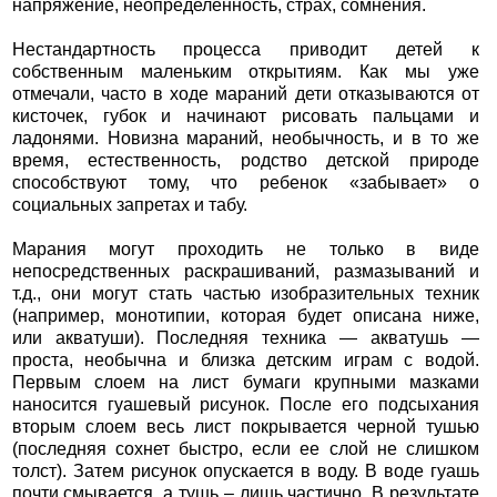
напряжение, неопределенность, страх, сомнения.
Нестандартность процесса приводит детей к
собственным маленьким открытиям. Как мы уже
отмечали, часто в ходе мараний дети отказываются от
кисточек, губок и начинают рисовать пальцами и
ладонями. Новизна мараний, необычность, и в то же
время, естественность, родство детской природе
способствуют тому, что ребенок «забывает» о
социальных запретах и табу.
Марания могут проходить не только в виде
непосредственных раскрашиваний, размазываний и
т.д., они могут стать частью изобразительных техник
(например, монотипии, которая будет описана ниже,
или акватуши). Последняя техника — акватушь —
проста, необычна и близка детским играм с водой.
Первым слоем на лист бумаги крупными мазками
наносится гуашевый рисунок. После его подсыхания
вторым слоем весь лист покрывается черной тушью
(последняя сохнет быстро, если ее слой не слишком
толст). Затем рисунок опускается в воду. В воде гуашь
почти смывается, а тушь – лишь частично. В результате