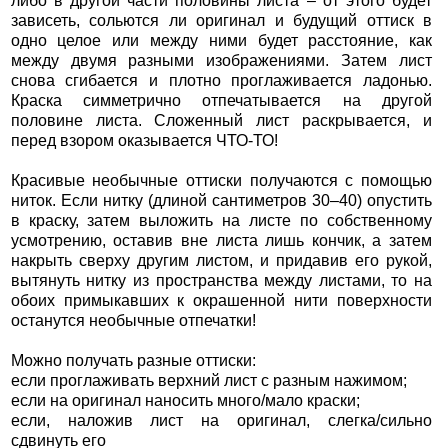
либо в другой части половины листа – от этого будет
зависеть, сольются ли оригинал и будущий оттиск в
одно целое или между ними будет расстояние, как
между двумя разными изображениями. Затем лист
снова сгибается и плотно проглаживается ладонью.
Краска симметрично отпечатывается на другой
половине листа. Сложенный лист раскрывается, и
перед взором оказывается ЧТО-ТО!
Красивые необычные оттиски получаются с помощью
ниток. Если нитку (длиной сантиметров 30–40) опустить
в краску, затем выложить на листе по собственному
усмотрению, оставив вне листа лишь кончик, а затем
накрыть сверху другим листом, и придавив его рукой,
вытянуть нитку из пространства между листами, то на
обоих примыкавших к окрашенной нити поверхности
останутся необычные отпечатки!
Можно получать разные оттиски:
если проглаживать верхний лист с разным нажимом;
если на оригинал наносить много/мало краски;
если, наложив лист на оригинал, слегка/сильно
сдвинуть его