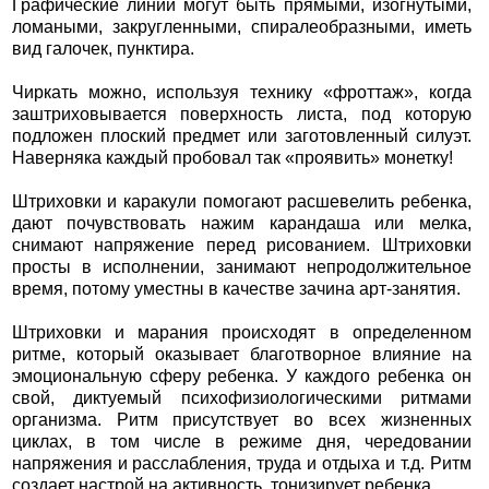
Графические линии могут быть прямыми, изогнутыми,
ломаными, закругленными, спиралеобразными, иметь
вид галочек, пунктира.
Чиркать можно, используя технику «фроттаж», когда
заштриховывается поверхность листа, под которую
подложен плоский предмет или заготовленный силуэт.
Наверняка каждый пробовал так «проявить» монетку!
Штриховки и каракули помогают расшевелить ребенка,
дают почувствовать нажим карандаша или мелка,
снимают напряжение перед рисованием. Штриховки
просты в исполнении, занимают непродолжительное
время, потому уместны в качестве зачина арт-занятия.
Штриховки и марания происходят в определенном
ритме, который оказывает благотворное влияние на
эмоциональную сферу ребенка. У каждого ребенка он
свой, диктуемый психофизиологическими ритмами
организма. Ритм присутствует во всех жизненных
циклах, в том числе в режиме дня, чередовании
напряжения и расслабления, труда и отдыха и т.д. Ритм
создает настрой на активность, тонизирует ребенка.