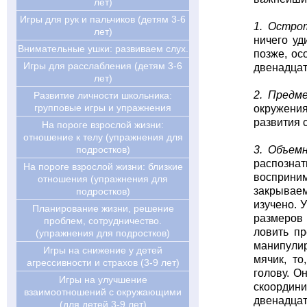
лет)
Игры для рук и пальчиков (детям 3-6
1. Остро
лет)
ничего уд
Внимательные ушки: развиваем слух.
позже, ос
Игры для расслабления (детям 3-6
двенадцат
лет)
2. Предм
Развитие личности школьника:
групповые игры и упражнения
окружения
развития 
На пороге взрослой жизни:
отношение к телу (упражнения для
подростков)
3. Объем
распозна
На пороге взрослой жизни: близкие
восприним
отношения (упражнения для
закрываем
подростков)
изучено. 
Планирование жизни, решение
размеров 
проблем, сотрудничество.
ловить пр
(упражнения для подростков)
манипулир
Игры на снижение у детей
мячик, то
агрессивности и страхов (3-9 лет)
голову. О
Игры на улучшение
скоордини
взаимоотношений с окружающими
двенадцат
(для детей 3-9 лет)