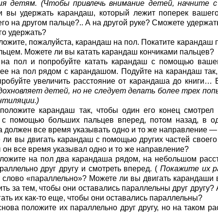
ия детям. (Чтобы привлечь внимание детей, начните с 
и вы удержать карандаш, который лежит поперек вашего
его на другом пальце?.. А на другой руке? Сможете удержат
го удержать?
ложите, пожалуйста, карандаш на пол. Покатите карандаш п
льцем. Можете ли вы катать карандаш кончиками пальцев?
на пол и попробуйте катать карандаш с помощью вашег
ее на пол рядом с карандашом. Подуйте на карандаш так,
пробуйте увеличить расстояние от карандаша до книги…
дохновляет детей, но не следует делать более трех по
нтиляции.)
положите карандаш так, чтобы один его конец смотрел 
 с помощью больших пальцев вперед, потом назад, в од
 должен все время указывать одно и то же направление — 
 ли вы двигать карандаш с помощью других частей своего
ы он все время указывал одно и то же направление?
ложите на пол два карандаша рядом, на небольшом расс
раллельно друг другу и смотреть вперед. (
Покажите их р
т слово «параллельно»? Можете ли вы двигать карандаши 
ить за тем, чтобы они оставались параллельны друг другу?
гать их как-то еще, чтобы они оставались параллельны?
снова положите их параллельно друг другу, но на таком р