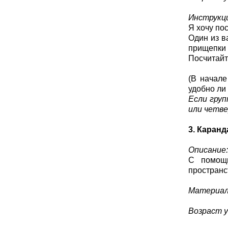
Инструкц
Я хочу по
Один из в
прищепки в
Посчитайт
(В начале
удобно ли
Если груп
или четве
3. Каран
Описание:
С помощь
пространс
Материал
Возраст у