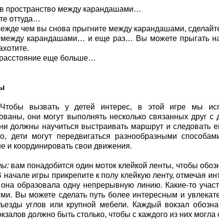
 в пространство между карандашами…
те оттуда…
режде чем вы снова прыгните между карандашами, сделай
 между карандашами… и еще раз… Вы можете прыгать на 
захотите.
 расстояние еще больше…
лы
Чтобы вызвать у детей интерес, в этой игре мы исп
ованы, они могут выполнять несколько связанных друг с
ни должны научиться выстраивать маршрут и следовать ем
о, дети могут передвигаться разнообразными способам
е и координировать свои движения.
ы:
вам понадобится один моток клейкой ленты, чтобы обозн
В начале игры прикрепите к полу клейкую ленту, отмечая и
 она образовала одну непрерывную линию. Какие-то участ
ми. Вы можете сделать путь более интересным и увлекате
ъезды углов или крупной мебели. Каждый вокзал обозна
кзалов должно быть столько, чтобы с каждого из них могла с