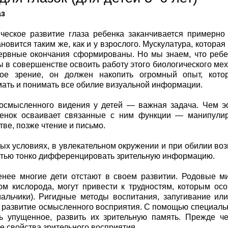
аз
ческое развитие глаза ребенка заканчивается примерно
ановится таким же, как и у взрослого. Мускулатура, которая
рвные окончания сформированы. Но мы знаем, что ребе
бы в совершенстве освоить работу этого биологического м
ное зрение, он должен накопить огромный опыт, кот
ать и понимать все обилие визуальной информации.
осмысленного видения у детей — важная задача. Чем э
бенок осваивает связанные с ним функции — манипули
тве, позже чтение и письмо.
ых условиях, в увлекательном окружении и при обилии во
тью тонко дифференцировать зрительную информацию.
нее многие дети отстают в своем развитии. Родовые м
ом кислорода, могут привести к трудностям, которым о
альчики). Ригидные методы воспитания, запугивание ил
 развитие осмысленного восприятия. С помощью специаль
ь упущенное, развить их зрительную память. Прежде ч
 свойства зрительного восприятия.