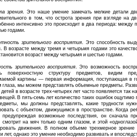
та зрения.
Это наше умение замечать мелкие детали дв
ивительного в том, что острота зрения при взгляде на 
обенно интенсивно это происходит в два периода: между 
ью годами.
етность зрительного восприятия
. Это способность выд
. В возрасте между тремя и четырьмя годами это качеств
становится возраст между четырьмя и шестью годами.
ность зрительного восприятия
. Это возможность восп
ть поверхностную структуру предметов, видим пре
аемой картины — первая информация, поступающая в гол
 глаза, мы можем представлять объемные предметы. Разви
У детей в возрасте трех-четырех лет часто появляется так
вещей. В пять-семь лет количество таких ошибок ощутимо п
едметы, мы должны представлять, какие трудности нуж
овать с объектом, движущимся в пространстве. Когда реб
, предупреждая возможные последствия, он сначала пре
н смотрит на мяч только одним глазом, и этой «одноглаз
ровать движения. В полном объеме трехмерное зрение 
и лет, однако это умение необходимо развивать и впоследс