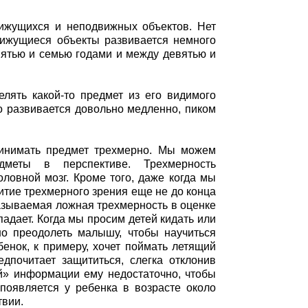
ижущихся и неподвижных объектов. Нет
движущиеся объекты развивается немного
пятью и семью годами и между девятью и
елять какой-то предмет из его видимого
о развивается довольно медленно, пиком
ринимать предмет трехмерно. Мы можем
дметы в перспективе. Трехмерность
овной мозг. Кроме того, даже когда мы
тие трехмерного зрения еще не до конца
 называемая ложная трехмерность в оценке
адает. Когда мы просим детей кидать или
но преодолеть малышу, чтобы научиться
енок, к примеру, хочет поймать летящий
дпочитает защититься, слегка отклонив
ой» информации ему недостаточно, чтобы
появляется у ребенка в возрасте около
твии.