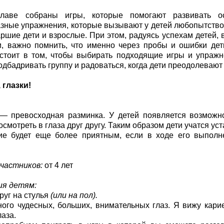
лаве собраны игры, которые помогают развивать о
зные упражнения, которые вызывают у детей любопытство 
аршие дети и взрослые. При этом, радуясь успехам детей,
, важно помнить, что именно через пробы и ошибки дет
стоит в том, чтобы выбирать подходящие игры и упражн
подбадривать группу и радоваться, когда дети преодолевают
 глазки!
— превосходная разминка. У детей появляется возможно
осмотреть в глаза друг другу. Таким образом дети учатся ус
е будет еще более приятным, если в ходе его выполне
частников:
от 4 лет
ия детям:
руг на стулья
(или на пол).
ого чудесных, больших, внимательных глаз. Я вижу кар
лаза.