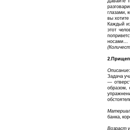
Давайте п
разговари
глазами, 
вы хотите 
Каждый из
этот чело
поприветс
носами…
(Количест
2.Прищеп
Описание:
Задача уч
— отверст
образом, 
упражнени
обстоятел
Материал
банка, кор
Возраст у