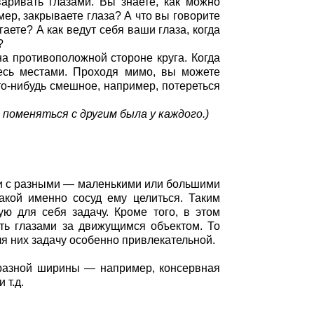
варивать глазами. Вы знаете, как можно
мер, закрываете глаза? А что вы говорите
аете? А как ведут себя ваши глаза, когда
?
на противоположной стороне круга. Когда
тесь местами. Проходя мимо, вы можете
что-нибудь смешное, например, потереться
поменяться с другим была у каждого.)
ти с разными — маленькими или большими
акой именно сосуд ему целиться. Таким
ю для себя задачу. Кроме того, в этом
ть глазами за движущимся объектом. То
для них задачу особенно привлекательной.
разной ширины — например, консервная
 т.д.