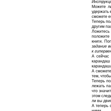
Инструкц
Можете л
удержать 
сможете е
Теперь по
другим па
Ложитесь 
положите 
книги. По
задание в
к гиперве
А сейчас 
карандаш
карандаша
А сможете
тем, чтоб
Теперь по
лежать па
что значи
этом след
ли вы дви
А теперь 
ними…