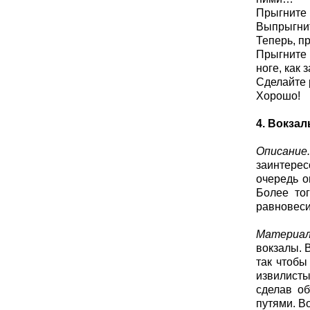
Прыгните
Выпрыгни
Теперь, п
Прыгните
ноге, как 
Сделайте
Хорошо!
4. Вокза
Описание.
заинтерес
очередь о
Более тог
равновеси
Материал
вокзалы. 
так чтобы
извилисты
сделав об
путями. Во