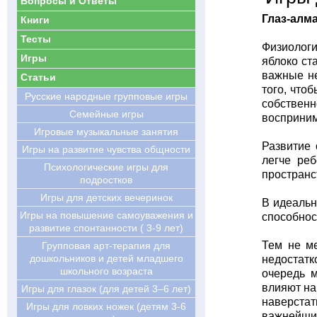
Вопросы и Ответы
Глаз-алм
Книги
Тесты
Физиологи
Игры
яблоко ст
важные не
Статьи
того, что
Русские народные групповые игры
собствен
Семейные игры
восприним
Игровые музыкальные занятия
Развитие 
Игры на развитие чувства общности
легче ре
Психологические игры для
пространс
подростков
Игры для детских вечеринок
В идеальн
Игры на повышение самоуважения и
способнос
развитие спонтанности ( 3-9 лет)
Тем не ме
Групповая арт-терапия для
дошкольников и детей младшего
недостатк
школьного возраста
очередь м
влияют на
Игры для глазок (для детей 3–6 лет)
наверстат
Игры для ловких ножек (детям 3-6
важнейшие