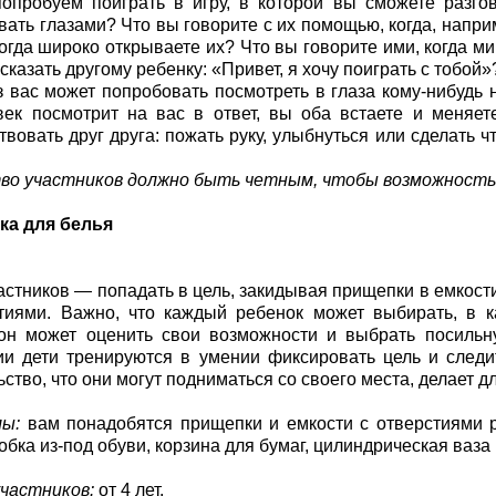
опробуем поиграть в игру, в которой вы сможете разго
вать глазами? Что вы говорите с их помощью, когда, напри
когда широко открываете их? Что вы говорите ими, когда миг
сказать другому ребенку: «Привет, я хочу поиграть с тобой»
 вас может попробовать посмотреть в глаза кому-нибудь 
век посмотрит на вас в ответ, вы оба встаете и меняе
твовать друг друга: пожать руку, улыбнуться или сделать 
во участников должно быть четным, чтобы возможность 
ка для белья
астников — попадать в цель, закидывая прищепки в емкос
иями. Важно, что каждый ребенок может выбирать, в к
он может оценить свои возможности и выбрать посильну
и дети тренируются в умении фиксировать цель и следи
ьство, что они могут подниматься со своего места, делает 
ы:
вам понадобятся прищепки и емкости с отверстиями 
обка из-под обуви, корзина для бумаг, цилиндрическая ваза и
частников:
от 4 лет.