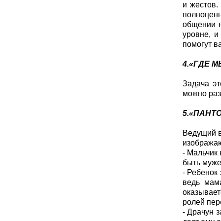
и жестов.
полноцен
общении н
уровне, и
помогут в
4.«ГДЕ 
Задача эт
можно раз
5.«ПАНТ
Ведущий в
изображаю
- Мальчик 
быть муже
- Ребенок 
ведь мама
оказывает
ролей пер
- Драчун з