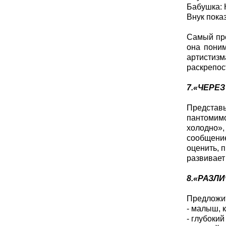
Бабушка: Н
Внук показ
Самый про
она поним
артистизм
раскрепос
7.«ЧЕРЕ
Представ
пантомим
холодно», 
сообщение
оценить, 
развивает
8.«РАЗЛ
Предложит
- малыш, 
- глубокий