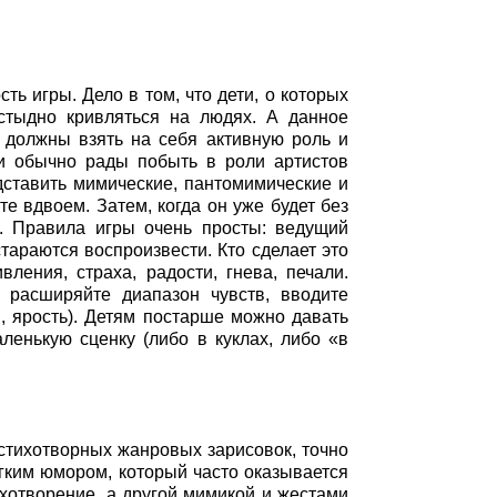
ть игры. Дело в том, что дети, о которых
стыдно кривляться на людях. А данное
 должны взять на себя активную роль и
ти обычно рады побыть в роли артистов
едставить мимические, пантомимические и
е вдвоем. Затем, когда он уже будет без
й. Правила игры очень просты: ведущий
тараются воспроизвести. Кто сделает это
ления, страха, радости, гнева, печали.
 расширяйте диапазон чувств, вводите
, ярость). Детям постарше можно давать
ленькую сценку (либо в куклах, либо «в
 стихотворных жанровых зарисовок, точно
ким юмором, который часто оказывается
ихотворение, а другой мимикой и жестами