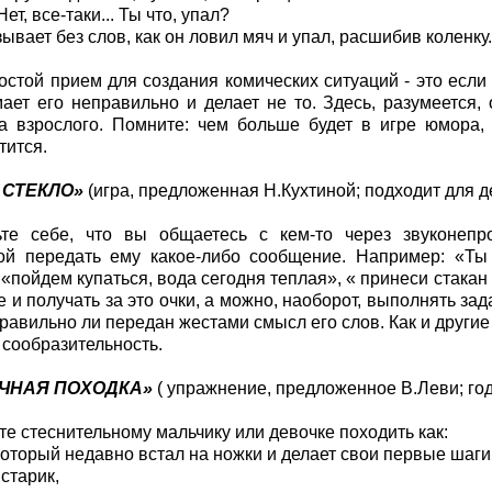
ет, все-таки... Ты что, упал?
ывает без слов, как он ловил мяч и упал, расшибив коленку
стой прием для создания комических ситуаций - это если 
ает его неправильно и делает не то. Здесь, разумеется,
а взрослого. Помните: чем больше будет в игре юмора,
тится.
З СТЕКЛО»
(игра, предложенная Н.Кухтиной; подходит для де
ьте себе, что вы общаетесь с кем-то через звуконеп
ой передать ему какое-либо сообщение. Например: «Ты 
«пойдем купаться, вода сегодня теплая», « принеси стакан 
 и получать за это очки, а можно, наоборот, выполнять за
правильно ли передан жестами смысл его слов. Как и другие 
 сообразительность.
ИЧНАЯ ПОХОДКА»
( упражнение, предложенное В.Леви; год
е стеснительному мальчику или девочке походить как:
который недавно встал на ножки и делает свои первые шаги
 старик,