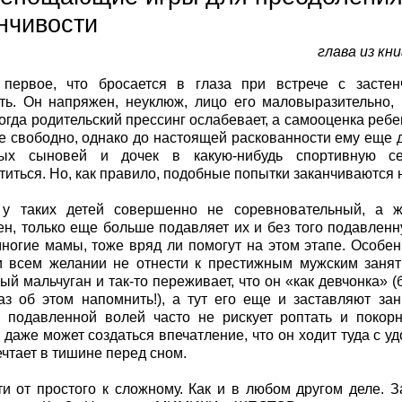
нчивости
глава из кн
 первое, что бросается в глаза при встрече с засте
ть. Он напряжен, неуклюж, лицо его маловыразительно,
когда родительский прессинг ослабевает, а самооценка реб
е свободно, однако до настоящей раскованности ему еще 
вых сыновей и дочек в какую-нибудь спортивную с
титься. Но, как правило, подобные попытки заканчиваются 
 у таких детей совершенно не соревновательный, а ж
н, только еще больше подавляет их и без того подавленн
ногие мамы, тоже вряд ли помогут на этом этапе. Особе
 всем желании не отнести к престижным мужским заняти
ый мальчуган и так-то переживает, что он «как девчонка» (
з об этом напомнить!), а тут его еще и заставляют за
 подавленной волей часто не рискует роптать и покорн
 даже может создаться впечатление, что он ходит туда с у
ечтает в тишине перед сном.
и от простого к сложному. Как и в любом другом деле.