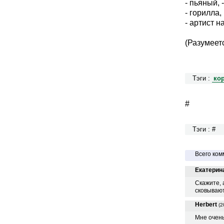
- пьяный, 
- горилла,
- артист н
(Разумеет
Тэги :
ко
#
Тэги : #
Всего ком
Екатерин
Скажите, 
сковывают
Herbert
(2
Мне очень