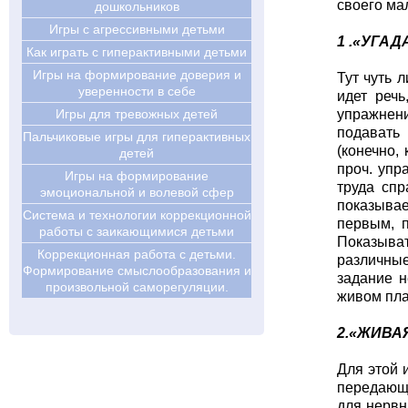
своего ма
дошкольников
Игры с агрессивными детьми
1 .«УГА
Как играть с гиперактивными детьми
Игры на формирование доверия и
Тут чуть 
уверенности в себе
идет реч
упражнени
Игры для тревожных детей
подавать 
Пальчиковые игры для гиперактивных
(конечно,
детей
проч. упр
Игры на формирование
труда спр
эмоциональной и волевой сфер
показывае
Система и технологии коррекционной
первым, п
работы с заикающимися детьми
Показыва
Коррекционная работа с детьми.
различные
Формирование смыслообразования и
задание н
произвольной саморегуляции.
живом пла
2.«ЖИВА
Для этой 
передающи
для нервн