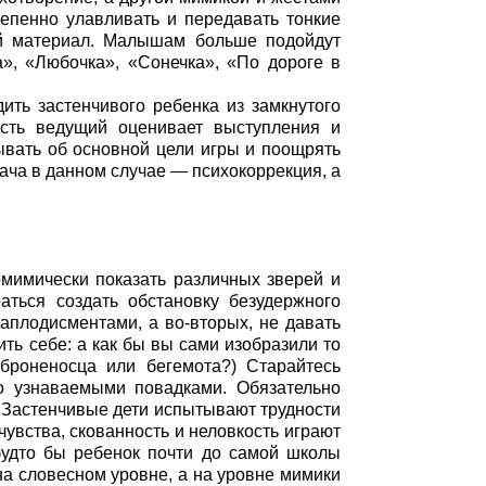
епенно улавливать и передавать тонкие
ий материал. Малышам больше подойдут
», «Любочка», «Сонечка», «По дороге в
ить застенчивого ребенка из замкнутого
усть ведущий оценивает выступления и
ывать об основной цели игры и поощрять
дача в данном случае — психокоррекция, а
омимически показать различных зверей и
аться создать обстановку безудержного
аплодисментами, а во-вторых, не давать
ть себе: а как бы вы сами изобразили то
броненосца или бегемота?) Старайтесь
о узнаваемыми повадками. Обязательно
. Застенчивые дети испытывают трудности
увства, скованность и неловкость играют
будто бы ребенок почти до самой школы
на словесном уровне, а на уровне мимики