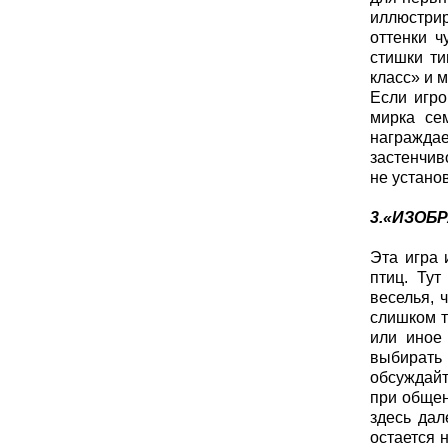
иллюстрир
оттенки 
стишки ти
класс» и м
Если игро
мирка се
награждае
застенчив
не устано
3.«ИЗОБ
Эта игра 
птиц. Тут
веселья, 
слишком т
или иное
выбирать
обсуждайт
при общен
здесь дал
остается 