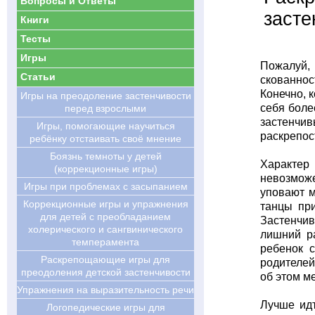
Вопросы и Ответы
засте
Книги
Тесты
Игры
Пожалуй,
Статьи
скованнос
Конечно, 
Игры на преодоление застенчивости
себя боле
перед взрослыми
застенчи
Игры, помогающие научиться
раскрепос
ребёнку отстаивать своё мнение
Боязнь темноты у детей
Характер
(коррекционные игры)
невозможе
Игры при проблемах с засыпанием
уповают м
Коррекционные игры и упражнения
танцы при
для детей с преобладанием
Застенчив
холерического и сангвинического
лишний ра
темперамента
ребенок с
Раскрепощающие игры для
родителей
преодоления детской застенчивости
об этом м
Упражнения на выразительность речи
Лучше идт
Логопедические игры для