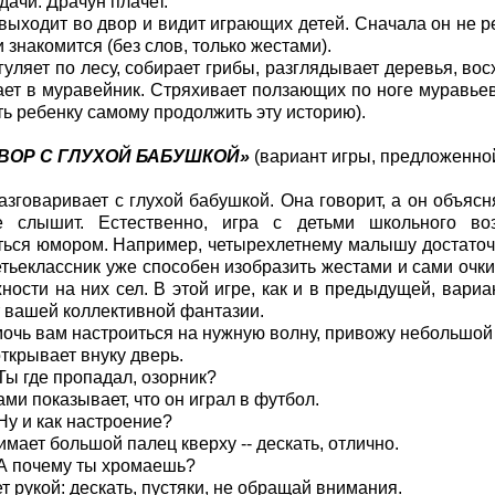
дачи. Драчун плачет.
 выходит во двор и видит играющих детей. Сначала он не р
 знакомится (без слов, только жестами).
 гуляет по лесу, собирает грибы, разглядывает деревья, в
ает в муравейник. Стряхивает ползающих по ноге муравьев
ь ребенку самому продолжить эту историю).
ОВОР С ГЛУХОЙ БАБУШКОЙ»
(вариант игры, предложенной
азговаривает с глухой бабушкой. Она говорит, а он объясн
е слышит. Естественно, игра с детьми школьного в
ься юмором. Например, четырехлетнему малышу достаточн
етьеклассник уже способен изобразить жестами и сами очки и
ности на них сел. В этой игре, как и в предыдущей, вари
т вашей коллективной фантазии.
очь вам настроиться на нужную волну, привожу небольшой 
ткрывает внуку дверь.
Ты где пропадал, озорник?
ами показывает, что он играл в футбол.
Ну и как настроение?
имает большой палец кверху -- дескать, отлично.
А почему ты хромаешь?
т рукой: дескать, пустяки, не обращай внимания.