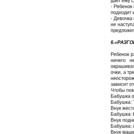
дает ему с
- Ребенок
подходит и
- Девочка
не наступ
предложит
6.«РАЗГ
Ребенок р
ничего н
окрашиват
очки, а тр
неосторож
зависит о
Чтобы пом
Бабушка о
Бабушка: 
Внук жест
Бабушка: 
Внук подн
Бабушка: 
Внук маше