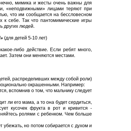
конечно, мимика и жесты очень важны для
ми, «неподвижными» лицами теряют при
ью, что им сообщается на бессловесном
 к себе. Так что пантомимические игры
ь других людей.
М»
(для детей 5-10 лет)
какое-либо действие. Если ребят много,
ает. Затем они меняются местами.
детей, распределивших между собой роли)
моционально окрашенными. Например:
тся, вспомнив о том, что мальчику следует
ит ли его мама, а то она будет сердиться,
ует кусочек фрукта в рот и кривится -
меняйтесь ролями с ребенком. Чем больше
ет убежать, но потом собирается с духом и