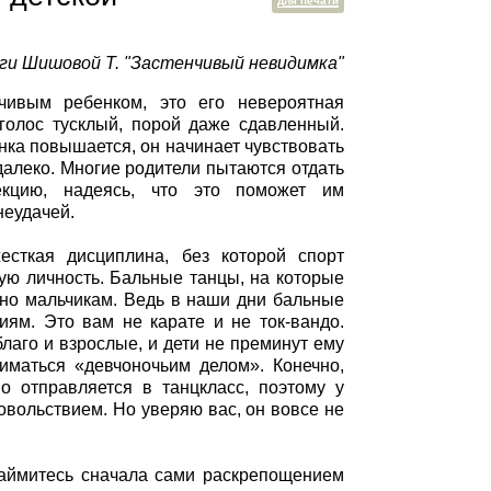
для печати
иги Шишовой Т. "Застенчивый невидимка"
нчивым ребенком, это его невероятная
 голос тусклый, порой даже сдавленный.
енка повышается, он начинает чувствовать
далеко. Многие родители пытаются отдать
екцию, надеясь, что это поможет им
неудачей.
есткая дисциплина, без которой спорт
ую личность. Бальные танцы, на которые
нно мальчикам. Ведь в наши дни бальные
ям. Это вам не карате и не ток-вандо.
благо и взрослые, и дети не преминут ему
ниматься «девчоночьим делом». Конечно,
о отправляется в танцкласс, поэтому у
довольствием. Но уверяю вас, он вовсе не
 Займитесь сначала сами раскрепощением