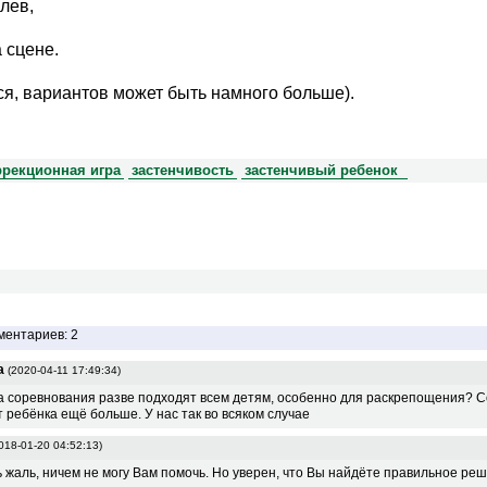
-лев,
а сцене.
ся, вариантов может быть намного больше).
ррекционная игра
застенчивость
застенчивый ребенок
ментариев: 2
а
(2020-04-11 17:49:34)
а соревнования разве подходят всем детям, особенно для раскрепощения? 
 ребёнка ещё больше. У нас так во всяком случае
018-01-20 04:52:13)
 жаль, ничем не могу Вам помочь. Но уверен, что Вы найдёте правильное ре