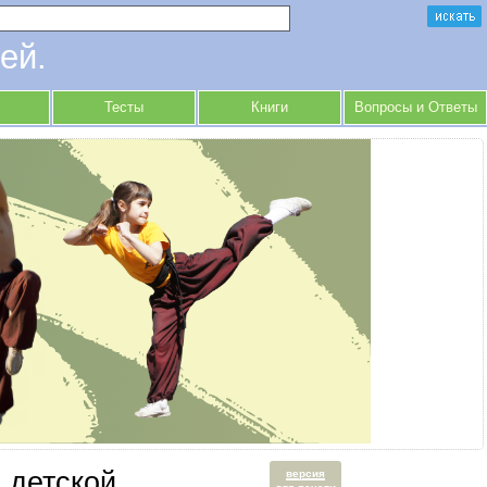
ей.
Тесты
Книги
Вопросы и Ответы
 детской
версия