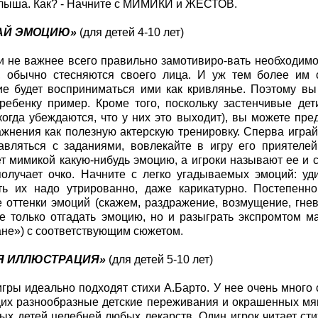
лыша. Как? - Начните с МИМИКИ и ЖЕСТОВ.
ДАЙ ЭМОЦИЮ»
(для детей 4-10 лет)
ли не важнее всего правильно замотивиро-вать необходимос
ь, обычно стесняются своего лица. И уж тем более им 
е будет восприниматься ими как кривлянье. Поэтому вы
ребенку пример. Кроме того, поскольку застенчивые де
 когда убеждаются, что у них это выходит), вы можете пр
ажнения как полезную актерскую тренировку. Сперва играйт
авляться с заданиями, вовлекайте в игру его приятеле
т мимикой какую-нибудь эмоцию, а игроки называют ее и с
олучает очко. Начните с легко угадываемых эмоций: удив
ть их надо утрированно, даже карикатурно. Постепенно
 оттенки эмоций (скажем, раздражение, возмущение, гнев
е только отгадать эмоцию, но и разыграть экспромтом ма
не») с соответствующим сюжетом.
Я ИЛЛЮСТРАЦИЯ»
(для детей 5-10 лет)
игры идеально подходят стихи А.Барто. У нее очень много
х разнообразные детские переживания и окрашенных мяг
ых детей целебней любых лекарств. Один игрок читает ст