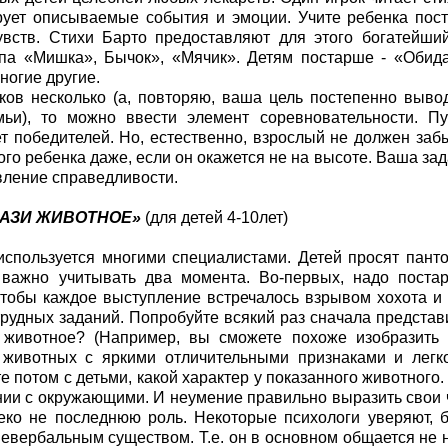
ует описываемые события и эмоции. Учите ребенка пост
чувств. Стихи Барто предоставляют для этого богатейш
па «Мишка», Бычок», «Мячик». Детям постарше - «Обида
ногие другие.
ков несколько (а, повторяю, ваша цель постепенно вывод
мьи), то можно ввести элемент соревновательности. П
т победителей. Но, естественно, взрослый не должен заб
ого ребенка даже, если он окажется не на высоте. Ваша за
вление справедливости.
РАЗИ ЖИВОТНОЕ»
(для детей 4-10лет)
используется многими специалистами. Детей просят пант
 важно учитывать два момента. Во-первых, надо постар
чтобы каждое выступление встречалось взрывом хохота и 
рудных заданий. Попробуйте всякий раз сначала представи
 животное? (Например, вы сможете похоже изобразить 
 животных с яркими отличительными признаками и легк
е потом с детьми, какой характер у показанного животного
ии с окружающими. И неумение правильно выразить свои ч
еко не последнюю роль. Некоторые психологи уверяют, 
невербальным существом. Т.е. он в основном общается не 