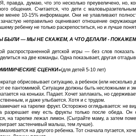
 Я, правда, думаю, что это несколько преувеличено, но, 
ного общения. Считается, что дети с маловыразительны
е менее 10-15% информации. Они не улавливают полност
 зачастую неправильно оценивают отношение окружающих
ашему ребенку не только раскрепоститься, но и лучше понят
МЫ БЫЛИ — МЫ НЕ СКАЖЕМ, А ЧТО ДЕЛАЛИ - ПОКАЖЕ
ой распространенной детской игры — без слов показать 
делиться на две команды. Одна показывает, другая отгадыв
ОМИМИЧЕСКИЕ СЦЕНКИ»
(для детей 5-10 лет)
кратце обрисовывает ситуацию, а ребенок (или несколько 
т ее пантомимой. Ситуации должны быть несложными и э
катается на коньках. Падает. Хочет заплакать, но сдерживае
ственным, и даже улыбается. Хотя и с трудом.
замечает на тарелке фрукт. Осторожно оглядывается: не вид
 разрешает ему есть фрукты только после обеда. Он с
ся, на тарелке лежал лимон. (Сыграйте маму, а затем по
еиграет застенчивый малыш, тем лучше).
амахивается на другого ребенка. Тот сначала пугается, хоч