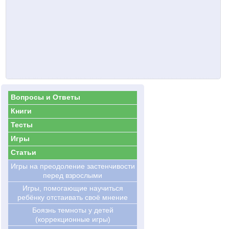
Вопросы и Ответы
Книги
Тесты
Игры
Статьи
Игры на преодоление застенчивости
перед взрослыми
Игры, помогающие научиться
ребёнку отстаивать своё мнение
Боязнь темноты у детей
(коррекционные игры)