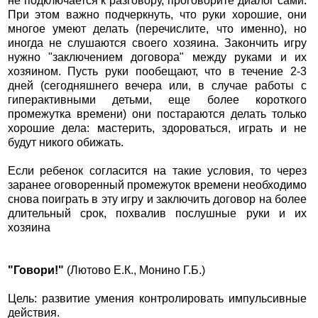
не подключается к разговору, проговорите диалог сами.
При этом важно подчеркнуть, что руки хорошие, они
многое умеют делать (перечислите, что именно), но
иногда не слушаются своего хозяина. Закончить игру
нужно "заключением договора" между руками и их
хозяином. Пусть руки пообещают, что в течение 2-3
дней (сегодняшнего вечера или, в случае работы с
гиперактивными детьми, еще более короткого
промежутка времени) они постараются делать только
хорошие дела: мастерить, здороваться, играть и не
будут никого обижать.
Если ребенок согласится на такие условия, то через
заранее оговоренный промежуток времени необходимо
снова поиграть в эту игру и заключить договор на более
длительный срок, похвалив послушные руки и их
хозяина
"Говори!"
(Лютово Е.К., Монино Г.Б.)
Цель: развитие умения контролировать импульсивные
действия.