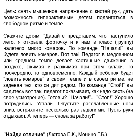
Цель: снять мышечное напряжение с кистей рук, дать
возможность гиперактивным детям подвигаться в
свободном ритме и темпе.
Скажите детям: "Давайте представим, что наступило
лето, я открыла форточку и к нам в класс (группу)
налетело много комаров. По команде "Начали!" вы
будете ловить комаров. Вот так! Педагог в медленном
или среднем темпе делает хаотичные движения в
воздухе, сжимая и разжимая при этом кулаки. То
поочередно, то одновременно. Каждый ребенок будет
"ловить комаров" в своем темпе и в своем ритме, не
задевая тех, кто си дит рядом. По команде "Стой!" вы
садитесь вот так: педагог показывает, как надо сесть (на
свое усмотрение). Готовы? "Начали!"... "Стоп!" Хорошо
потрудились. Устали. Опустите расслабленные ноги
вниз, встряхните несколько раз ладонями. Пусть руки
отдыхают. А теперь — снова за работу!"
"Найди отличие"
(Лютова Е.К., Монино Г.Б.)