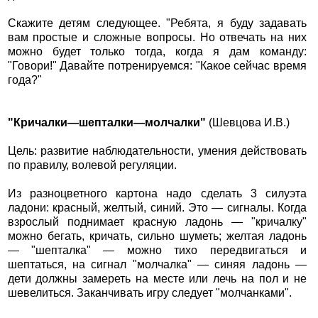
Скажите детям следующее. "Ребята, я буду задавать
вам простые и сложные вопросы. Но отвечать на них
можно будет только тогда, когда я дам команду:
"Говори!" Давайте потренируемся: "Какое сейчас время
года?"
"Кричалки—шепталки—молчалки"
(Шевцова И.В.)
Цель: развитие наблюдательности, умения действовать
по правилу, волевой регуляции.
Из разноцветного картона надо сделать 3 силуэта
ладони: красный, желтый, синий. Это — сигналы. Когда
взрослый поднимает красную ладонь — "кричалку"
можно бегать, кричать, сильно шуметь; желтая ладонь
— "шепталка" — можно тихо передвигаться и
шептаться, на сигнал "молчалка" — синяя ладонь —
дети должны замереть на месте или лечь на пол и не
шевелиться. Заканчивать игру следует "молчанками".