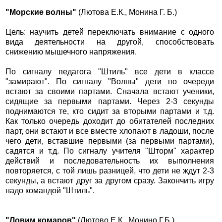
"Морские волны"
(Лютова Е.К., Монина Г. Б.)
Цель: научить детей переключать внимание с одного
вида деятельности на другой, способствовать
снижению мышечного напряжения.
По сигналу педагога "Штиль" все дети в классе
"замирают". По сигналу "Волны" дети по очереди
встают за своими партами. Сначала встают ученики,
сидящие за первыми партами. Через 2-3 секунды
поднимаются те, кто сидит за вторыми партами и т.д.
Как только очередь доходит до обитателей последних
парт, они встают и все вместе хлопают в ладоши, после
чего дети, вставшие первыми (за первыми партами),
садятся и т.д. По сигналу учителя "Шторм" характер
действий и последовательность их выполнения
повторяется, с той лишь разницей, что дети не ждут 2-3
секунды, а встают друг за другом сразу. Закончить игру
надо командой "Штиль".
"Ловим комаров"
(Лютово Е.К., Монино Г.Б.)