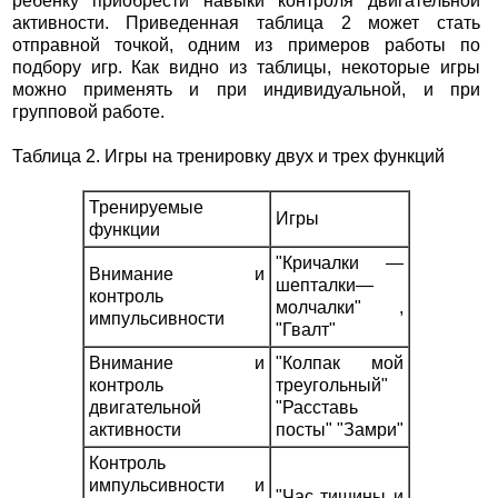
ребенку приобрести навыки контроля двигательной
активности. Приведенная таблица 2 может стать
отправной точкой, одним из примеров работы по
подбору игр. Как видно из таблицы, некоторые игры
можно применять и при индивидуальной, и при
групповой работе.
Таблица 2. Игры на тренировку двух и трех функций
Тренируемые
Игры
функции
"Кричалки —
Внимание и
шепталки—
контроль
молчалки" ,
импульсивности
"Гвалт"
Внимание и
"Колпак мой
контроль
треугольный"
двигательной
"Расставь
активности
посты" "Замри"
Контроль
импульсивности и
"Час тишины и