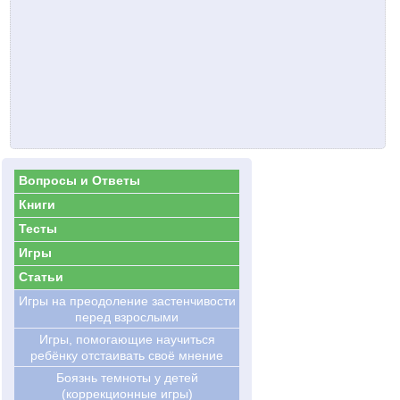
Вопросы и Ответы
Книги
Тесты
Игры
Статьи
Игры на преодоление застенчивости
перед взрослыми
Игры, помогающие научиться
ребёнку отстаивать своё мнение
Боязнь темноты у детей
(коррекционные игры)