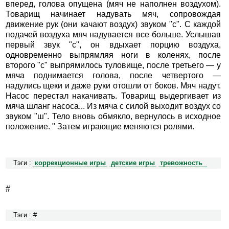
вперед, голова опущена (мяч не наполнен воздухом).
Товарищ начинает надувать мяч, сопровождая
движение рук (они качают воздух) звуком "с". С каждой
подачей воздуха мяч надувается все больше. Услышав
первый звук "с", он вдыхает порцию воздуха,
одновременно выпрямляя ноги в коленях, после
второго "с" выпрямилось туловище, после третьего — у
мяча поднимается голова, после четвертого —
надулись щеки и даже руки отошли от боков. Мяч надут.
Насос перестал накачивать. Товарищ выдергивает из
мяча шланг насоса... Из мяча с силой выходит воздух со
звуком "ш". Тело вновь обмякло, вернулось в исходное
положение. " Затем играющие меняются ролями.
Тэги :
коррекционные игры
детские игры
тревожность
#
Тэги : #