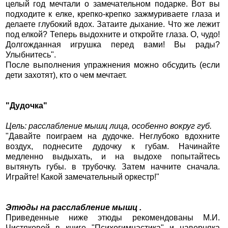
целый год мечтали о замечательном подарке. Вот вы
подходите к елке, крепко-крепко зажмуриваете глаза и
делаете глубокий вдох. Затаите дыхание. Что же лежит
под елкой? Теперь выдохните и откройте глаза. О, чудо!
Долгожданная игрушка перед вами! Вы рады?
Улыбнитесь".
После выполнения упражнения можно обсудить (если
дети захотят), кто о чем мечтает.
"Дудочка"
Цель: расслабление мышц лица, особенно вокруг губ.
"Давайте поиграем на дудочке. Неглубоко вдохните
воздух, поднесите дудочку к губам. Начинайте
медленно выдыхать, и на выдохе попытайтесь
вытянуть губы. в трубочку. Затем начните сначала.
Играйте! Какой замечательный оркестр!"
Этюды на расслабление мышц .
Приведенные ниже этюды рекомендованы М.И.
Чистяковой в книге "Психогимнастика" и наверняка