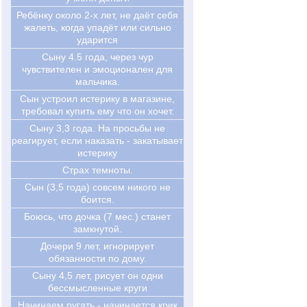
Ребёнку около 2-х лет, не даёт себя
жалеть, когда упадёт или сильно
ударится
Сыну 4.5 года, через чур
чувствителен и эмоционален для
мальчика.
Сын устроил истерику в магазине,
требовал купить ему что он хочет.
Сыну 3,3 года. На просьбы не
реагирует, если наказать - закатывает
истерику
Страх темноты.
Сын (3,5 года) совсем никого не
боится.
Боюсь, что дочка (7 мес.) станет
замкнутой.
Дочери 9 лет, игнорирует
обязанности по дому.
Сыну 4,5 лет, рисует он одни
бессмысленные круги
Начинаем ругать - начинается крик