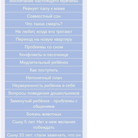
Воспитание настоящего мужчины
Ревнует папу к маме
Совместный сон
Что такое смерть?
Не любит, когда его трогают
Переезд на новую квартиру
Проблемы со сном
Конфликты в песочнице
Медлительный ребёнок
Как поступить
Непонятный плач
Неуверенность ребёнка в себе
Вопросы поведения дошкольников
Замкнутый ребёнок - проблемы с
общением
Боязнь животных
Сыну 5 лет. Нет в нем желания
побеждать
Cыну 10 лет: стали замечать, что он