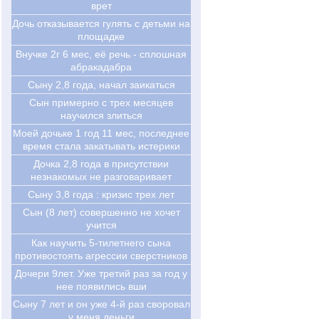
врет
Дочь отказывается гулять с детьми на
площадке
Внучке 2г 6 мес, её речь - сплошная
абракадабра
Сыну 2,8 года, начал заикаться
Сын примерно с трех месяцев
научился злиться
Моей дочьке 1 год 11 мес, последнее
время стала закатывать истерики
Дочка 2,8 года в присутствии
незнакомых не разговаривает
Сыну 3,8 года : кризис трех лет
Cын (8 лет) совершенно не хочет
учится
Как научить 5-тилетнего сына
противостоять агрессии сверстников
Дочери 9лет. Уже третий раз за год у
нее появились вши
Сыну 7 лет и он уже 4-й раз своровал
у меня деньги