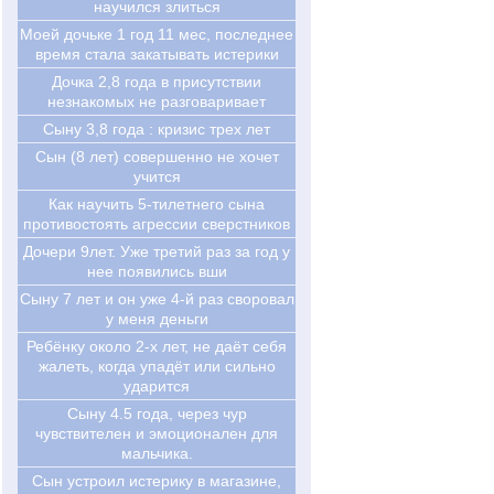
научился злиться
Моей дочьке 1 год 11 мес, последнее
время стала закатывать истерики
Дочка 2,8 года в присутствии
незнакомых не разговаривает
Сыну 3,8 года : кризис трех лет
Cын (8 лет) совершенно не хочет
учится
Как научить 5-тилетнего сына
противостоять агрессии сверстников
Дочери 9лет. Уже третий раз за год у
нее появились вши
Сыну 7 лет и он уже 4-й раз своровал
у меня деньги
Ребёнку около 2-х лет, не даёт себя
жалеть, когда упадёт или сильно
ударится
Сыну 4.5 года, через чур
чувствителен и эмоционален для
мальчика.
Сын устроил истерику в магазине,