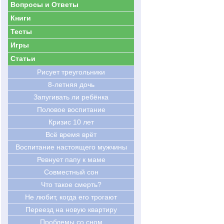
Вопросы и Ответы
Книги
Тесты
Игры
Статьи
Рисует треугольники
8-летняя дочь
Запугивать ли ребёнка
Половое воспитание
Кризис 10 лет
Всё время врёт
Воспитание настоящего мужчины
Ревнует папу к маме
Совместный сон
Что такое смерть?
Не любит, когда его трогают
Переезд на новую квартиру
Проблемы со сном