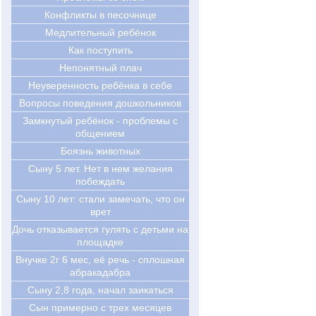
Конфликты в песочнице
Медлительный ребёнок
Как поступить
Непонятный плач
Неуверенность ребёнка в себе
Вопросы поведения дошкольников
Замкнутый ребёнок - проблемы с
общением
Боязнь животных
Сыну 5 лет. Нет в нем желания
побеждать
Cыну 10 лет: стали замечать, что он
врет
Дочь отказывается гулять с детьми на
площадке
Внучке 2г 6 мес, её речь - сплошная
абракадабра
Сыну 2,8 года, начал заикаться
Сын примерно с трех месяцев