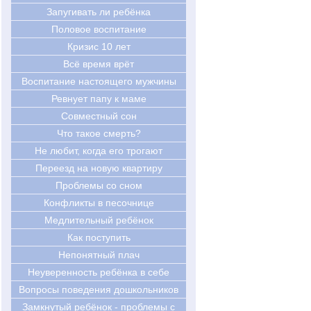
Запугивать ли ребёнка
Половое воспитание
Кризис 10 лет
Всё время врёт
Воспитание настоящего мужчины
Ревнует папу к маме
Совместный сон
Что такое смерть?
Не любит, когда его трогают
Переезд на новую квартиру
Проблемы со сном
Конфликты в песочнице
Медлительный ребёнок
Как поступить
Непонятный плач
Неуверенность ребёнка в себе
Вопросы поведения дошкольников
Замкнутый ребёнок - проблемы с