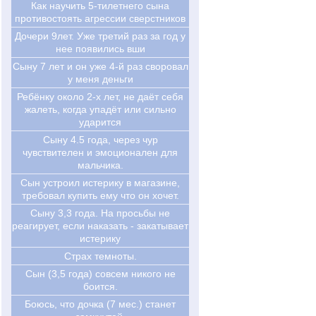
Как научить 5-тилетнего сына
противостоять агрессии сверстников
Дочери 9лет. Уже третий раз за год у
нее появились вши
Сыну 7 лет и он уже 4-й раз своровал
у меня деньги
Ребёнку около 2-х лет, не даёт себя
жалеть, когда упадёт или сильно
ударится
Сыну 4.5 года, через чур
чувствителен и эмоционален для
мальчика.
Сын устроил истерику в магазине,
требовал купить ему что он хочет.
Сыну 3,3 года. На просьбы не
реагирует, если наказать - закатывает
истерику
Страх темноты.
Сын (3,5 года) совсем никого не
боится.
Боюсь, что дочка (7 мес.) станет