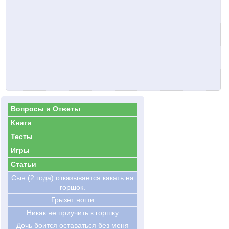
Вопросы и Ответы
Книги
Тесты
Игры
Статьи
Сын (2 года) отказывается какать на
горшок.
Грызёт ногти
Никак не приучить к горшку
Дочь боится оставаться без меня