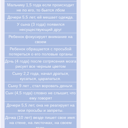
Мальчику 1,5 года если происходит
не по его, то бьется лбом
Дочери 5,5 лет, ей мешает одежда.
У сына (3 года) появился
несуществующий друг
Ребенок фокусирует внимание на
своем
Ребенок обращается с просьбой
потереться о его половые органы
Дочь (4 года) после сотрясения мозга
рисует все черным цветом
Сыну 2,2 года, начал драться,
кусаться, царапаться.
Сыну 9 лет , стал воровать деньги.
Сын (4,5 года) словно не слышит, что
ему говорят
Дочери 5,5 лет, она не реагирует на
мои просьбы и запреты.
Дочка (10 лет) везде пишет свое имя:
на стене, на листочках, на своем
теле.