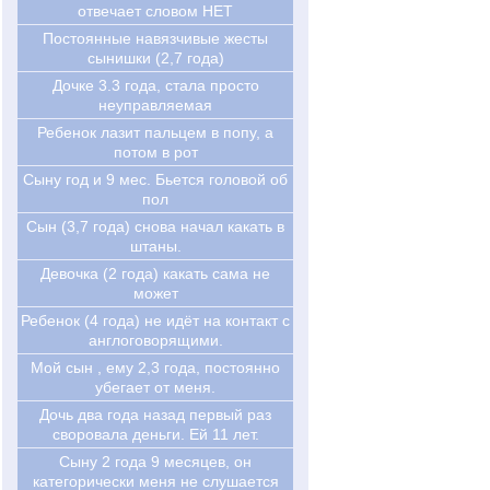
отвечает словом НЕТ
Постоянные навязчивые жесты
сынишки (2,7 года)
Дочке 3.3 года, стала просто
неуправляемая
Ребенок лазит пальцем в попу, а
потом в рот
Сыну год и 9 мес. Бьется головой об
пол
Сын (3,7 года) снова начал какать в
штаны.
Девочка (2 года) какать сама не
может
Ребенок (4 года) не идёт на контакт с
англоговорящими.
Мой сын , ему 2,3 года, постоянно
убегает от меня.
Дочь два года назад первый раз
своровала деньги. Ей 11 лет.
Cыну 2 года 9 месяцев, он
категорически меня не слушается