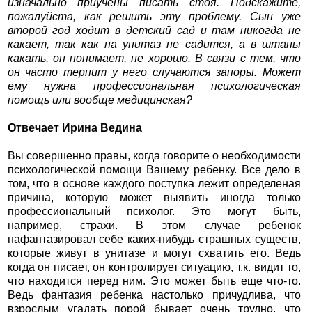
изначально приучены писать стоя. Подскажите,
пожалуйста, как решить эту проблему. Сын уже
второй год ходит в детский сад и там никогда не
какает, так как на унитаз не садится, а в штаны
какать, он понимает, не хорошо. В связи с тем, что
он часто терпит у него случаются запоры. Может
ему нужна профессиональная психологическая
помощь или вообще медицинская?
Отвечает Ирина Ведина
Вы совершенно правы, когда говорите о необходимости
психологической помощи Вашему ребенку. Все дело в
том, что в основе каждого поступка лежит определеная
причина, которую может выявить иногда только
профессиональный психолог. Это могут быть,
например, страхи. В этом случае ребенок
нафантазировал себе каких-нибудь страшных существ,
которые живут в унитазе и могут схватить его. Ведь
когда он писает, он контролирует ситуацию, т.к. видит то,
что находится перед ним. Это может быть еще что-то.
Ведь фантазия ребенка настолько причудлива, что
взрослым угадать порой бывает очень трудно, что