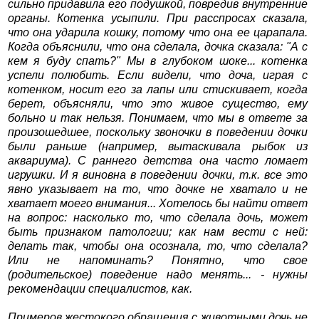
сильно придавила его подушкой, повредив внутренние
органы. Котенка усыпили. При расспросах сказала,
что она ударила кошку, потому что она ее царапала.
Когда объяснили, что она сделала, дочка сказала: "А с
кем я буду спать?" Мы в глубоком шоке... котенка
успели полюбить. Если видели, что доча, играя с
котенком, носит его за лапы или стискивает, когда
берет, объясняли, что это живое существо, ему
больно и так нельзя. Понимаем, что мы в ответе за
произошедшее, поскольку звоночки в поведении дочки
были раньше (например, вытаскивала рыбок из
аквариума). С раннего детства она часто ломает
игрушки. И я виновна в поведении дочки, т.к. все это
явно указывает на то, что дочке не хватало и не
хватает моего внимания... Хотелось бы найти ответ
на вопрос: насколько то, что сделала дочь, может
быть признаком патологии; как нам вести с ней:
делать так, чтобы она осознала, то, что сделала?
Или не напоминать? Понятно, что свое
(родительское) поведение надо менять... - нужны
рекомендации специалистов, как.
Примеров жестокого обращения с животными дочь не