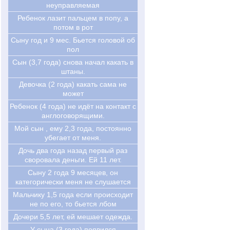
неуправляемая
Ребенок лазит пальцем в попу, а
потом в рот
Сыну год и 9 мес. Бьется головой об
пол
Сын (3,7 года) снова начал какать в
штаны.
Девочка (2 года) какать сама не
может
Ребенок (4 года) не идёт на контакт с
англоговорящими.
Мой сын , ему 2,3 года, постоянно
убегает от меня.
Дочь два года назад первый раз
своровала деньги. Ей 11 лет.
Cыну 2 года 9 месяцев, он
категорически меня не слушается
Мальчику 1,5 года если происходит
не по его, то бьется лбом
Дочери 5,5 лет, ей мешает одежда.
У сына (3 года) появился