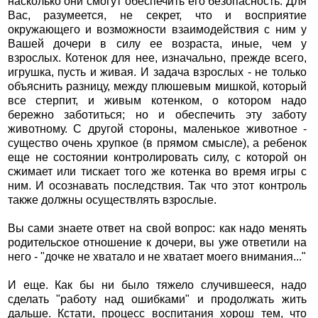
насколько они смогут обеспечить его безопасность. Для
Вас, разумеется, не секрет, что и восприятие
окружающего и возможности взаимодействия с ним у
Вашей дочери в силу ее возраста, иные, чем у
взрослых. Котенок для нее, изначально, прежде всего,
игрушка, пусть и живая. И задача взрослых - не только
объяснить разницу, между плюшевым мишкой, который
все стерпит, и живым котенком, о котором надо
бережно заботиться; но и обеспечить эту заботу
животному. С другой стороны, маленькое животное -
существо очень хрупкое (в прямом смысле), а ребенок
еще не состоянии контролировать силу, с которой он
сжимает или тискает того же котенка во время игры с
ним. И осознавать последствия. Так что этот контроль
также должны осуществлять взрослые.
Вы сами знаете ответ на свой вопрос: как надо менять
родительское отношение к дочери, вы уже ответили на
него - "дочке не хватало и не хватает моего внимания..."
И еще. Как бы ни было тяжело случившееся, надо
сделать "работу над ошибками" и продолжать жить
дальше. Кстати, процесс воспитания хорош тем, что