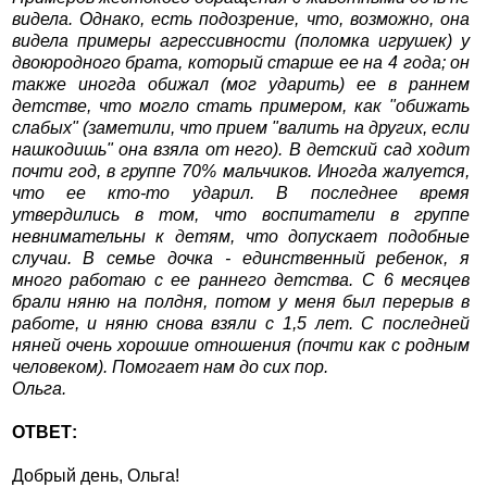
видела. Однако, есть подозрение, что, возможно, она
видела примеры агрессивности (поломка игрушек) у
двоюродного брата, который старше ее на 4 года; он
также иногда обижал (мог ударить) ее в раннем
детстве, что могло стать примером, как "обижать
слабых" (заметили, что прием "валить на других, если
нашкодишь" она взяла от него). В детский сад ходит
почти год, в группе 70% мальчиков. Иногда жалуется,
что ее кто-то ударил. В последнее время
утвердились в том, что воспитатели в группе
невнимательны к детям, что допускает подобные
случаи. В семье дочка - единственный ребенок, я
много работаю с ее раннего детства. С 6 месяцев
брали няню на полдня, потом у меня был перерыв в
работе, и няню снова взяли с 1,5 лет. С последней
няней очень хорошие отношения (почти как с родным
человеком). Помогает нам до сих пор.
Ольга.
ОТВЕТ:
Добрый день, Ольга!