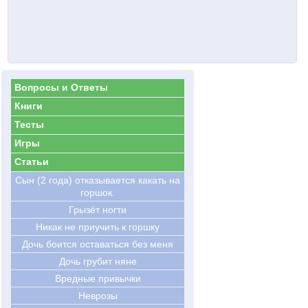
Вопросы и Ответы
Книги
Тесты
Игры
Статьи
Сын (2 года) отказывается какать на
горшок.
Грызёт ногти
Никак не приучить к горшку
Дочь боится оставаться без меня
Дочь грубит няне
Вредные привычки
Неврозы