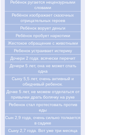
Ребёнок ругается нецензурными
словами
Ребёнок изображает сказочных
отрицательных героев
Ребёнок ворует деньги
Ребёнок пробует наркотики
Жестокое обращение с животными
Ребенок устраивает истерику
Дочери 2 года: всячески перечит
Дочери 5 лет, она не может спать
одна
Сыну 5,5 лет, очень активный и
обидчивый ребенок.
Дочке 5 лет, не можем отделаться от
привычки драть болячку на руке
Ребенок стал протестовать против
еды
Cын 2,9 года, очень сильно толкается
в садике
Cыну 2,7 года. Вот уже три месяца