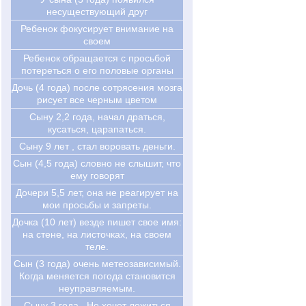
несуществующий друг
Ребенок фокусирует внимание на
своем
Ребенок обращается с просьбой
потереться о его половые органы
Дочь (4 года) после сотрясения мозга
рисует все черным цветом
Сыну 2,2 года, начал драться,
кусаться, царапаться.
Сыну 9 лет , стал воровать деньги.
Сын (4,5 года) словно не слышит, что
ему говорят
Дочери 5,5 лет, она не реагирует на
мои просьбы и запреты.
Дочка (10 лет) везде пишет свое имя:
на стене, на листочках, на своем
теле.
Сын (3 года) очень метеозависимый.
Когда меняется погода становится
неуправляемым.
Сыну 3 года . Не хочет ложиться