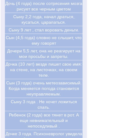
Дочь (4 года) после сотрясения мозга
рисует все черным цветом
Сыну 2,2 года, начал драться,
кусаться, царапаться.
Сыну 9 лет , стал воровать деньги.
Сын (4,5 года) словно не слышит, что
ему говорят
Дочери 5,5 лет, она не реагирует на
мои просьбы и запреты.
Дочка (10 лет) везде пишет свое имя:
на стене, на листочках, на своем
теле.
Сын (3 года) очень метеозависимый.
Когда меняется погода становится
неуправляемым.
Сыну 3 года . Не хочет ложиться
спать.
Ребенок (2 года) все тянет в рот. А
еще невнимательный и
непоседливый .
Дочке 3 года. Психоневролог увидела