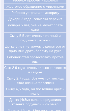
Ребёнок пробует наркотики
Жестокое обращение с животными
Ребенок устраивает истерику
Дочери 2 года: всячески перечит
Дочери 5 лет, она не может спать
одна
Сыну 5,5 лет, очень активный и
обидчивый ребенок.
Дочке 5 лет, не можем отделаться от
привычки драть болячку на руке
Ребенок стал протестовать против
еды
Cын 2,9 года, очень сильно толкается
в садике
Cыну 2,7 года. Вот уже три месяца
стал очень агрессивен
Cыну 4,5 года, он постоянно орёт и
плачет
Дочка (4г8м) сильно придавила
котенка подушкой и он умер
Дочери 7,5 лет. Она не хочет жить