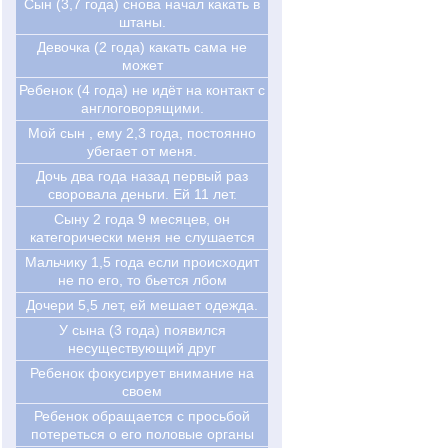
Сын (3,7 года) снова начал какать в
штаны.
Девочка (2 года) какать сама не
может
Ребенок (4 года) не идёт на контакт с
англоговорящими.
Мой сын , ему 2,3 года, постоянно
убегает от меня.
Дочь два года назад первый раз
своровала деньги. Ей 11 лет.
Cыну 2 года 9 месяцев, он
категорически меня не слушается
Мальчику 1,5 года если происходит
не по его, то бьется лбом
Дочери 5,5 лет, ей мешает одежда.
У сына (3 года) появился
несуществующий друг
Ребенок фокусирует внимание на
своем
Ребенок обращается с просьбой
потереться о его половые органы