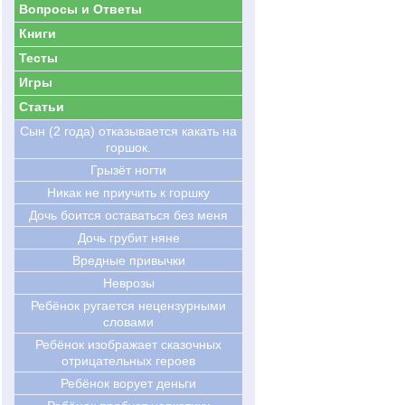
Вопросы и Ответы
Книги
Тесты
Игры
Статьи
Сын (2 года) отказывается какать на
горшок.
Грызёт ногти
Никак не приучить к горшку
Дочь боится оставаться без меня
Дочь грубит няне
Вредные привычки
Неврозы
Ребёнок ругается нецензурными
словами
Ребёнок изображает сказочных
отрицательных героев
Ребёнок ворует деньги