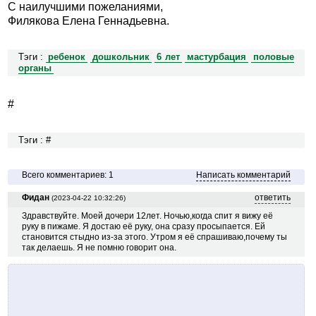
С наилучшими пожеланиями,
Филякова Елена Геннадьевна.
Тэги :
ребенок
дошкольник
6 лет
мастурбация
половые
органы
#
Тэги : #
Всего комментариев: 1
Написать комментарий
Фидан
ответить
(2023-04-22 10:32:26)
Здравствуйте. Моей дочери 12лет. Ночью,когда спит я вижу её
руку в пижаме. Я достаю её руку, она сразу просыпается. Ей
становится стыдно из-за этого. Утром я её спрашиваю,почему ты
так делаешь. Я не помню говорит она.