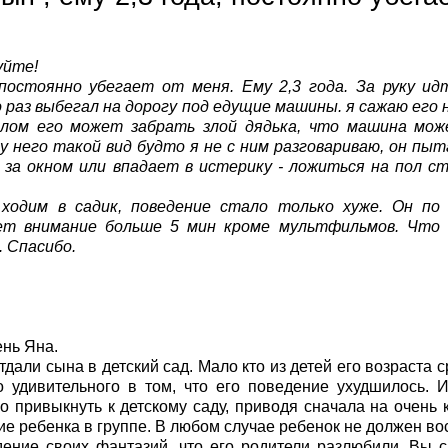
уйте!
постоянно убегает от меня. Ему 2,3 года. За руку идт
 раз выбегал на дорогу под едущие машины. я сажаю его н
глом его может забрать злой дядька, что машина мож
у него такой вид будто я не с ним разговариваю, он п
 за окном или впадает в истерику - ложиться на пол с
 ходим в садик, поведeние стало только хуже. Он по
ет внимание больше 5 мин кроме мультфильмов. Что
 Спасибо.
нь Яна.
тдали сына в детский сад. Мало кто из детей его возраста с
о удивительного в том, что его поведение ухудшилось.
о привыкнуть к детскому саду, приводя сначала на очень
е ребенка в группе. В любом случае ребенок не должен вос
ение своих фантазий, что его родители разлюбили. Вы 