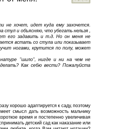
для печати
и не хочет, идет куда ему захочется.
а стул и объясняю, что убегать нельзя ,
ет его задавить и т.д. Но он меня не
ытается встать со стула или показывaет
тучит ногами, крутится по полу, может
 натуре "шило", нигде и ни на чем не
 делать? Как себю вести? Пожалуйста
разу хорошо адаптируется к саду, поэтому
 Имеет смысл дать возможность мальчику
 короткое время и постепенно увеличивая
принимать детский сад как наказание или
сами любите, когда Вам читают нотации?