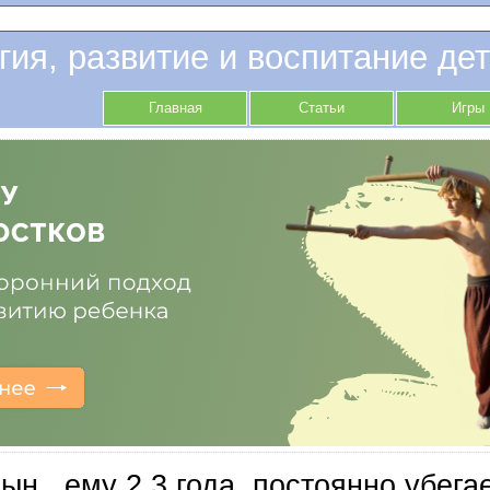
гия, развитие и воспитание дет
Главная
Статьи
Игры
ын , ему 2,3 года, постоянно убегае