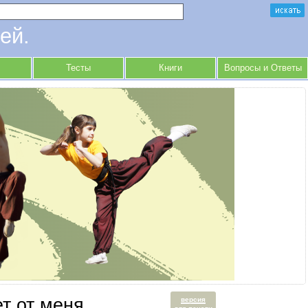
ей.
Тесты
Книги
Вопросы и Ответы
т от меня.
версия