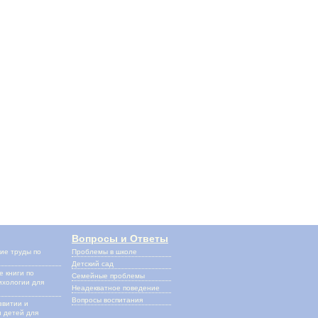
Вопросы и Ответы
ие труды по
Проблемы в школе
и
Детский сад
 книги по
Семейные проблемы
ихологии для
Неадекватное поведение
Вопросы воспитания
звитии и
 детей для