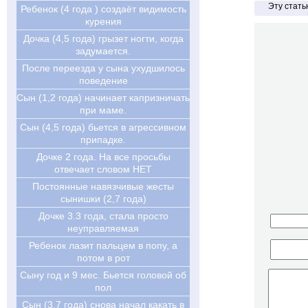
Эту стат
Ребенок (4 года ) создаёт видимость
курения
Дочка (4,5 года) грызет ногти, когда
задумается.
После переезда у сына ухудшилось
поведение
Сын (1,2 года) начинает капризничать
при маме.
Сын (4,5 года) бьется в агрессивном
припадке.
Дочке 2 года. На все просьбы
отвечает словом НЕТ
Постоянные навязчивые жесты
сынишки (2,7 года)
Дочке 3.3 года, стала просто
неуправляемая
Ребенок лазит пальцем в попу, а
потом в рот
Сыну год и 9 мес. Бьется головой об
пол
Сын (3,7 года) снова начал какать в