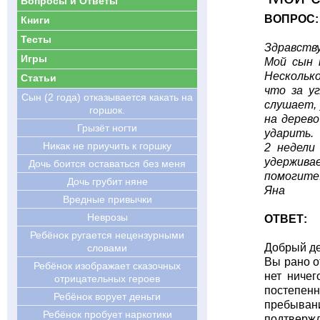
Вопросы и Ответы
ВОПРОС:
Книги
Тесты
Здравств
Игры
Мой сын 
Несколько
Статьи
что за у
Сын (2 года) отказывается какать на
слушает, 
горшок.
на дерево
Грызёт ногти
ударить.
Никак не приучить к горшку
2 недели
удержива
Дочь боится оставаться без меня
помогите.
Дочь грубит няне
Яна
Вредные привычки
Неврозы
ОТВЕТ:
Ребёнок ругается нецензурными
Добрый де
словами
Вы рано о
Ребёнок изображает сказочных
нет ничег
отрицательных героев
постепенн
Ребёнок ворует деньги
пребывани
Ребёнок пробует наркотики
подтвержд