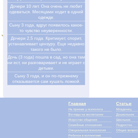
Дочери 10 лет. Она очень не любит
одеваться. Месяцами ходит в одний
одежде.
Сыну 3 года, вдруг появилось какое-
то чувство неуверенности.
Дочери 2,5 года. Критикует, спорит,
устанавливает цензуру. Еще недавно
такого не было.
Дочь (3 года) пошла в сад, но она там
ни ест, ни разговаривает и не играет с
детьми.
Сыну 3 года, и он по-прежнему
отказывается сам кушать ложкой.
Главная
Статьи
На приеме у психолога
Младенец
Взгляды на воспитание
Дошкольник
Искусство общения
Школьник
Семейные отношения
Подросток
Специальная психология
Общие вопро
Ребенок в коллективе