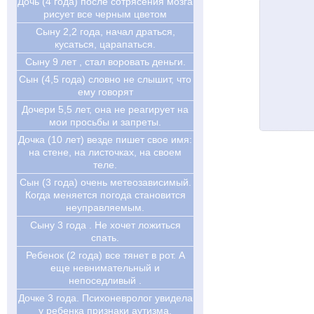
Дочь (4 года) после сотрясения мозга
рисует все черным цветом
Сыну 2,2 года, начал драться,
кусаться, царапаться.
Сыну 9 лет , стал воровать деньги.
Сын (4,5 года) словно не слышит, что
ему говорят
Дочери 5,5 лет, она не реагирует на
мои просьбы и запреты.
Дочка (10 лет) везде пишет свое имя:
на стене, на листочках, на своем
теле.
Сын (3 года) очень метеозависимый.
Когда меняется погода становится
неуправляемым.
Сыну 3 года . Не хочет ложиться
спать.
Ребенок (2 года) все тянет в рот. А
еще невнимательный и
непоседливый .
Дочке 3 года. Психоневролог увидела
у ребенка признаки аутизма.