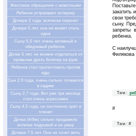
Жестокое обращение с животными
Поставьте
закатить 
Ребенок устраивает истерику
свои треб
Дочери 2 года: всячески перечит
сыну. Пре
Дочери 5 лет, она не может спать
запреты 
одна
ребенка.
Сыну 5,5 лет, очень активный и
обидчивый ребенок.
С наилуч
Дочке 5 лет, не можем отделаться от
Филякова 
привычки драть болячку на руке
Ребенок стал протестовать против
еды
Cын 2,9 года, очень сильно толкается
в садике
Cыну 2,7 года. Вот уже три месяца
Тэги :
ре
стал очень агрессивен
Cыну 4,5 года, он постоянно орёт и
#
плачет
Дочка (4г8м) сильно придавила
Тэги : #
котенка подушкой и он умер
Дочери 7,5 лет. Она не хочет жить