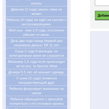
штаны.
Девочка (2 года) какать сама не
может
Ребенок (4 года) не идёт на контакт с
англоговорящими.
Мой сын , ему 2,3 года, постоянно
убегает от меня.
Дочь два года назад первый раз
своровала деньги. Ей 11 лет.
Cыну 2 года 9 месяцев, он
категорически меня не слушается
Мальчику 1,5 года если происходит
не по его, то бьется лбом
Дочери 5,5 лет, ей мешает одежда.
У сына (3 года) появился
несуществующий друг
Ребенок фокусирует внимание на
своем
Ребенок обращается с просьбой
потереться о его половые органы