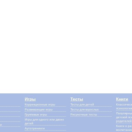
Игры
Тесты
Книги
Коррекционные игры
Тесты для детей
Классическ
психологи
Развивающие игры
Тесты для взрослых
Популярные
Групповые игры
Рисуночные тесты
детской пс
Игры для одного или двоих
родителей
детей
сы
Книги о ра
Аутотренинги
воспитании