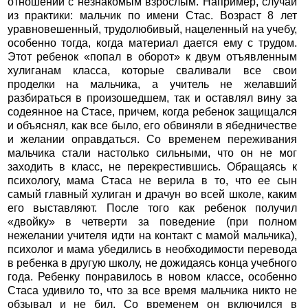
отношений с незнакомым взрослым. Например, случай
из практики: мальчик по имени Стас. Возраст 8 лет
уравновешенный, трудолюбивый, нацеленный на учебу,
особенно тогда, когда материал дается ему с трудом.
Этот ребенок «попал в оборот» к двум отъявленным
хулиганам класса, которые сваливали все свои
проделки на мальчика, а учитель не желавший
разбираться в произошедшем, так и оставлял вину за
содеянное на Стасе, причем, когда ребенок защищался
и объяснял, как все было, его обвиняли в ябедничестве
и желании оправдаться. Со временем переживания
мальчика стали настолько сильными, что он не мог
заходить в класс, не перекрестившись. Обращаясь к
психологу, мама Стаса не верила в то, что ее сын
самый главный хулиган и драчун во всей школе, каким
его выставляют. После того как ребенок получил
«двойку» в четверти за поведение (при полном
нежелании учителя идти на контакт с мамой мальчика),
психолог и мама убедились в необходимости перевода
в ребенка в другую школу, не дожидаясь конца учебного
года. Ребенку понравилось в новом классе, особенно
Стаса удивило то, что за все время мальчика никто не
обзывал и не бил. Со временем он включился в