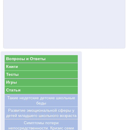
Вопросы и Ответы
Книги
Тесты
Игры
Статьи
Такие недетские детские школьные
беды
Развитие эмоциональной сферы у
детей младшего школьного возраста
Симптомы потери
непосредственности. Кризис семи