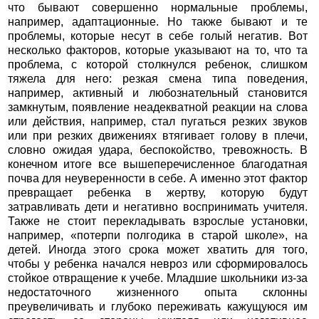
что бывают совершенно нормальные проблемы,
например, адаптационные. Но также бывают и те
проблемы, которые несут в себе голый негатив. Вот
несколько факторов, которые указывают на то, что та
проблема, с которой столкнулся ребенок, слишком
тяжела для него: резкая смена типа поведения,
например, активный и любознательный становится
замкнутым, появление неадекватной реакции на слова
или действия, например, стал пугаться резких звуков
или при резких движениях втягивает голову в плечи,
словно ожидая удара, беспокойство, тревожность. В
конечном итоге все вышеперечисленное благодатная
почва для неуверенности в себе. А именно этот фактор
превращает ребенка в жертву, которую будут
затравливать дети и негативно воспринимать учителя.
Также не стоит перекладывать взрослые установки,
например, «потерпи полгодика в старой школе», на
детей. Иногда этого срока может хватить для того,
чтобы у ребенка начался невроз или сформировалось
стойкое отвращение к учебе. Младшие школьники из-за
недостаточного жизненного опыта склонны
преувеличивать и глубоко переживать кажущуюся им