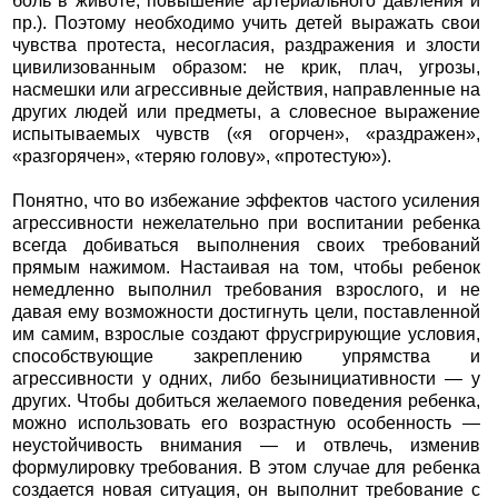
боль в животе, повышение артериального давления и
пр.). Поэтому необходимо учить детей выражать свои
чувства протеста, несогласия, раздражения и злости
цивилизованным образом: не крик, плач, угрозы,
насмешки или агрессивные действия, направленные на
других людей или предметы, а словесное выражение
испытываемых чувств («я огорчен», «раздражен»,
«разгорячен», «теряю голову», «протестую»).
Понятно, что во избежание эффектов частого усиления
агрессивности нежелательно при воспитании ребенка
всегда добиваться выполнения своих требований
прямым нажимом. Настаивая на том, чтобы ребенок
немедленно выполнил требования взрослого, и не
давая ему возможности достигнуть цели, поставленной
им самим, взрослые создают фрусгрирующие условия,
способствующие закреплению упрямства и
агрессивности у одних, либо безынициативности — у
других. Чтобы добиться желаемого поведения ребенка,
можно использовать его возрастную особенность —
неустойчивость внимания — и отвлечь, изменив
формулировку требования. В этом случае для ребенка
создается новая ситуация, он выполнит требование с