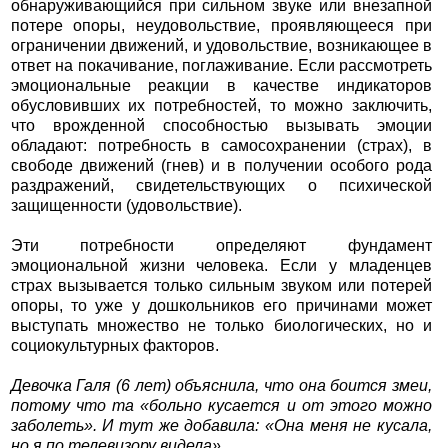
обнаруживающийся при сильном звуке или внезапной
потере опоры, неудовольствие, проявляющееся при
ограничении движений, и удовольствие, возникающее в
ответ на покачивание, поглаживание. Если рассмотреть
эмоциональные реакции в качестве индикаторов
обусловивших их потребностей, то можно заключить,
что врожденной способностью вызывать эмоции
обладают: потребность в самосохранении (страх), в
свободе движений (гнев) и в получении особого рода
раздражений, свидетельствующих о психической
защищенности (удовольствие).
Эти потребности определяют фундамент
эмоциональной жизни человека. Если у младенцев
страх вызывается только сильным звуком или потерей
опоры, то уже у дошкольников его причинами может
выступать множество не только биологических, но и
социокультурных факторов.
Девочка Галя (6 лет) объяснила, что она боится змеи,
потому что та «больно кусается и от этого можно
заболеть». И тут же добавила: «Она меня не кусала,
но я по телевизору видела».