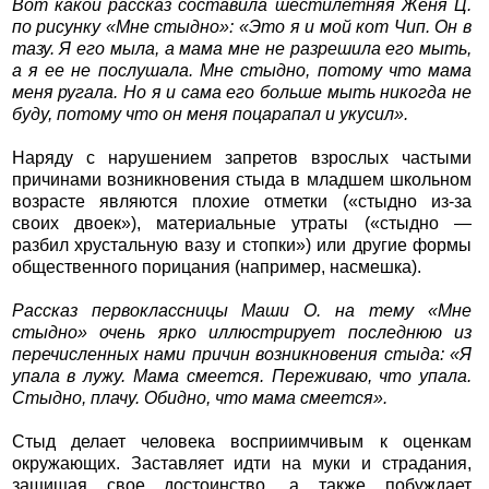
Вот какой рассказ составила шестилетняя Женя Ц.
по рисунку «Мне стыдно»: «Это я и мой кот Чип. Он в
тазу. Я его мыла, а мама мне не разрешила его мыть,
а я ее не послушала. Мне стыдно, потому что мама
меня ругала. Но я и сама его больше мыть никогда не
буду, потому что он меня поцарапал и укусил».
Наряду с нарушением запретов взрослых частыми
причинами возникновения стыда в младшем школьном
возрасте являются плохие отметки («стыдно из-за
своих двоек»), материальные утраты («стыдно —
разбил хрустальную вазу и стопки») или другие формы
общественного порицания (например, насмешка).
Рассказ первоклассницы Маши О. на тему «Мне
стыдно» очень ярко иллюстрирует последнюю из
перечисленных нами причин возникновения стыда: «Я
упала в лужу. Мама смеется. Переживаю, что упала.
Стыдно, плачу. Обидно, что мама смеется».
Стыд делает человека восприимчивым к оценкам
окружающих. Заставляет идти на муки и страдания,
защищая свое достоинство, а также побуждает