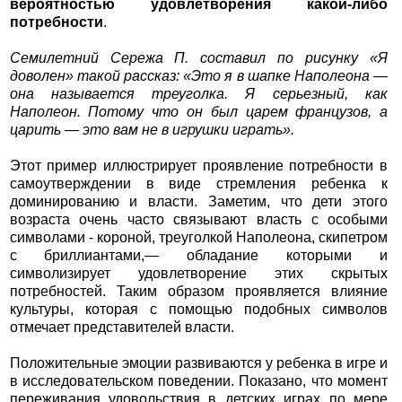
вероятностью удовлетворения какой-либо
потребности
.
Семилетний Сережа П. составил по рисунку «Я
доволен» такой рассказ: «Это я в шапке Наполеона —
она называется треуголка. Я серьезный, как
Наполеон. Потому что он был царем французов, а
царить — это вам не в игрушки играть».
Этот пример иллюстрирует проявление потребности в
самоутверждении в виде стремления ребенка к
доминированию и власти. Заметим, что дети этого
возраста очень часто связывают власть с особыми
символами - короной, треуголкой Наполеона, скипетром
с бриллиантами,— обладание которыми и
символизирует удовлетворение этих скрытых
потребностей. Таким образом проявляется влияние
культуры, которая с помощью подобных символов
отмечает представителей власти.
Положительные эмоции развиваются у ребенка в игре и
в исследовательском поведении. Показано, что момент
переживания удовольствия в детских играх по мере