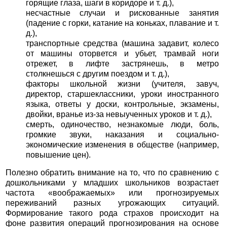
горящие глаза, шаги в коридоре и т. д.),
несчастные случаи и рискованные занятия
(падение с горки, катание на коньках, плавание и т.
д.),
транспортные средства (машина задавит, колесо
от машины оторвется и убьет, трамвай ноги
отрежет, в лифте застрянешь, в метро
столкнешься с другим поездом и т. д.),
факторы школьной жизни (учителя, завуч,
директор, старшеклассники, уроки иностранного
языка, ответы у доски, контрольные, экзамены,
двойки, вранье из-за невыученных уроков и т. д.),
смерть, одиночество, незнакомые люди, боль,
громкие звуки, наказания и социально-
экономические изменения в обществе (например,
повышение цен).
Полезно обратить внимание на то, что по сравнению с
дошкольниками у младших школьников возрастает
частота «воображаемых» или прогнозируемых
переживаний разных угрожающих ситуаций.
Формирование такого рода страхов происходит на
фоне развития операций прогнозирования на основе