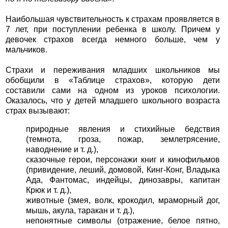
Наибольшая чувствительность к страхам проявляется в
7 лет, при поступлении ребенка в школу. Причем y
девочек страхов всегда немного больше, чем у
мальчиков.
Страхи и переживания младших школьников мы
обобщили в «Таблице страхов», которую дети
составили сами на одном из уроков психологии.
Оказалось, что у детей младшего школьного возраста
страх вызывают:
природные явления и стихийные бедствия
(темнота, гроза, пожар, землетрясение,
наводнение и т. д.),
сказочные герои, персонажи книг и кинофильмов
(привидение, леший, домовой, Кинг-Конг, Владыка
Ада, Фантомас, индейцы, динозавры, капитан
Крюк и т. д.),
животные (змея, волк, крокодил, мраморный дог,
мышь, акула, таракан и т. д.),
непонятные символы (отражение, белое пятно,