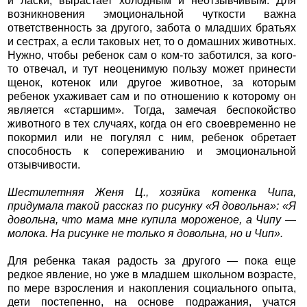
и ласки, вырастает холодным и неотзывчивым. Для
возникновения эмоциональной чуткости важна
ответственность за другого, забота о младших братьях
и сестрах, а если таковых нет, то о домашних животных.
Нужно, чтобы ребенок сам о ком-то заботился, за кого-
то отвечал, и тут неоценимую пользу может принести
щенок, котенок или другое животное, за которым
ребенок ухаживает сам и по отношению к которому он
является «старшим». Тогда, замечая беспокойство
животного в тех случаях, когда он его своевременно не
покормил или не погулял с ним, ребенок обретает
способность к сопереживанию и эмоциональной
отзывчивости.
Шестилетняя Женя Ц., хозяйка котенка Чипа,
придумала такой рассказ по рисунку «Я довольна»: «Я
довольна, что мама мне купила мороженое, а Чипу —
молока. На рисунке не только я довольна, но и Чип».
Для ребенка такая радость за другого — пока еще
редкое явление, но уже в младшем школьном возрасте,
по мере взросления и накопления социального опыта,
дети постепенно, на основе подражания, учатся