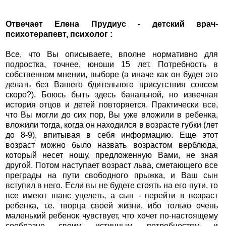
Отвечает Елена Прудиус - детский врач-
психотерапевт, психолог :
Все, что Вы описываете, вполне нормативно для
подростка, точнее, юноши 15 лет. Потребность в
собственном мнении, выборе (а иначе как он будет это
делать без Вашего бдительного присутствия совсем
скоро?). Боюсь быть здесь банальной, но извечная
история отцов и детей повторяется. Практически все,
что Вы могли до сих пор, Вы уже вложили в ребенка,
вложили тогда, когда он находился в возрасте губки (лет
до 8-9), впитывая в себя информацию. Еще этот
возраст можно было назвать возрастом верблюда,
который несет ношу, предложенную Вами, не зная
другой. Потом наступает возраст льва, сметающего все
преграды на пути свободного прыжка, и Ваш сын
вступил в него. Если вы не будете стоять на его пути, то
все имеют шанс уцелеть, а сын - перейти в возраст
ребенка, т.е. творца своей жизни, ибо только очень
маленький ребенок чувствует, что хочет по-настоящему
сообразно своим истинным потребностям и