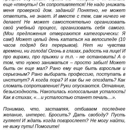
еще «тянуть»! Он сопротивляется! Не надо унижать
меня проверкой дом. заданий! Понятно, не может
ответить, не знает. И вместе с тем, сам ничего не
делает! Не может самостоятельно организовать
свой учебный процесс, организовать себя самого.
(Мои предложения отвергаются категорически: Я
сам!) Может целый день кататься на велосипеде (10
часов подряд без перерывов). Нет ни чувства
времени, ни голода! Огонь в глазах, радость на лице! И
про виражи, про прыжки и т.п. - не остановить! А о
том, что нужно заниматься – просто забыл! Может
быть он еще мал? Рано ему еще быть взрослым и
серьезным? Рано выбирать профессию, поступать в
институт? А когда пора? И как бы не опоздать? Как
сломать сопротивление! Руки опускаются. Отчаяние,
безысходность. Накопилась колоссальная усталость!
Как в стихах, «…и усталостью станет печаль…».
Понимаю, что, заставляя, отбиваем последнее
желание, интерес. Бросить? Дать свободу? Пусть
гуляет! И ждать когда повзрослеет? Не могу найти,
не вижу пути! Помогите!