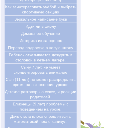
Как заинтересовать учёбой и выбрать
спортивную секцию
Зеркальное написание букв
Идти ли в школу
Домашнее обучение
Истерика из-за оценок
Перевод подростка в новую школу
Ребенок отказывается дежурить в
столовой в летнем лагере.
Cыну 7 лет, не умеет
сконцентрировать внимание
Сын (11 лет) не может распределить
время на выполнение уроков
Детские разговоры о сексе, и реакции
родителей.
Близнецы (9 лет) проблемы с
поведением на уроке.
Дочь стала плохо справляться с
математикой после каникул.