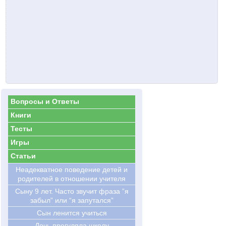
Вопросы и Ответы
Книги
Тесты
Игры
Статьи
Hеадекватное поведение детей и
родителей в отношении учителя
Сыну 9 лет. Часто звучит фраза ”я
забыл” или “я запутался”
Сын ленится учиться
Дочь прогуляла школу