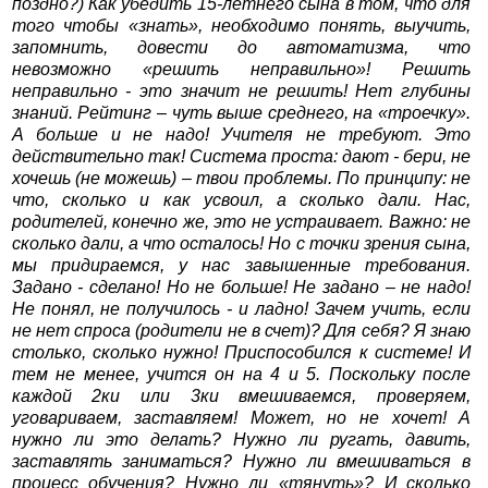
поздно?) Как убедить 15-летнего сына в том, что для
того чтобы «знать», необходимо понять, выучить,
запомнить, довести до автоматизма, что
невозможно «решить неправильно»! Решить
неправильно - это значит не решить! Нет глубины
знаний. Рейтинг – чуть выше среднего, на «троечку».
А больше и не надо! Учителя не требуют. Это
действительно так! Система проста: дают - бери, не
хочешь (не можешь) – твои проблемы. По принципу: не
что, сколько и как усвоил, а сколько дали. Нас,
родителей, конечно же, это не устраивает. Важно: не
сколько дали, а что осталось! Но с точки зрения сына,
мы придираемся, у нас завышенные требования.
Задано - сделано! Но не больше! Не задано – не надо!
Не понял, не получилось - и ладно! Зачем учить, если
не нет спроса (родители не в счет)? Для себя? Я знаю
столько, сколько нужно! Приспособился к системе! И
тем не менее, учится он на 4 и 5. Поскольку после
каждой 2ки или 3ки вмешиваемся, проверяем,
уговариваем, заставляем! Может, но не хочет! А
нужно ли это делать? Нужно ли ругать, давить,
заставлять заниматься? Нужно ли вмешиваться в
процесс обучения? Нужно ли «тянуть»? И сколько