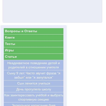
Вопросы и Ответы
Книги
Тесты
Игры
Статьи
Hеадекватное поведение детей и
родителей в отношении учителя
Сыну 9 лет. Часто звучит фраза ”я
забыл” или “я запутался”
Сын ленится учиться
Дочь прогуляла школу
Как заинтересовать учёбой и выбрать
спортивную секцию
Зеркальное написание букв