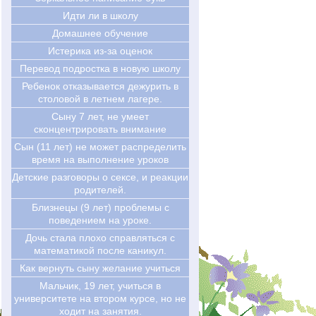
Идти ли в школу
Домашнее обучение
Истерика из-за оценок
Перевод подростка в новую школу
Ребенок отказывается дежурить в
столовой в летнем лагере.
Cыну 7 лет, не умеет
сконцентрировать внимание
Сын (11 лет) не может распределить
время на выполнение уроков
Детские разговоры о сексе, и реакции
родителей.
Близнецы (9 лет) проблемы с
поведением на уроке.
Дочь стала плохо справляться с
математикой после каникул.
Как вернуть сыну желание учиться
Мальчик, 19 лет, учиться в
университете на втором курсе, но не
ходит на занятия.