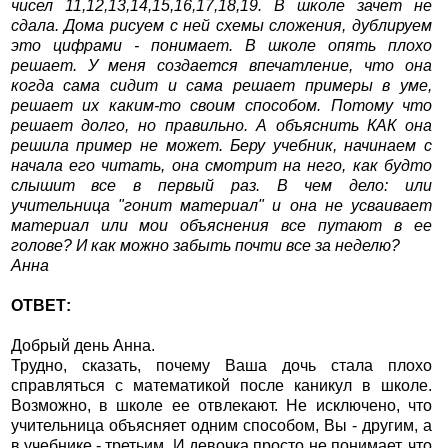
чисел 11,12,13,14,15,16,17,18,19. В школе зачет не
сдала. Дома рисуем с ней схемы сложения, дублируем
это цифрами - понимает. В школе опять плохо
решает. У меня создается впечатление, что она
когда сама сидит и сама решает примеры в уме,
решает их каким-то своим способом. Потому что
решает долго, но правильно. А объяснить КАК она
решила пример не может. Беру учебник, начинаем с
начала его читать, она смотрит на него, как будто
слышит все в первый раз. В чем дело: или
учительница "гонит материал" и она не усваивает
материал или мои объяснения все путают в ее
голове? И как можно забыть почти все за неделю?
Анна
ОТВЕТ:
Добрый день Анна.
Трудно, сказать, почему Ваша дочь стала плохо
справляться с математикой после каникул в школе.
Возможно, в школе ее отвлекают. Не исключено, что
учительница объясняет одним способом, Вы - другим, а
в учебнике - третьим. И девочка просто не понимает, что