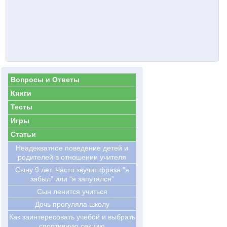
Вопросы и Ответы
Книги
Тесты
Игры
Статьи
Hеадекватное поведение детей и
родителей в отношении учителя
Сыну 9 лет. Часто звучит фраза ”я
забыл” или “я запутался”
Сын ленится учиться
Дочь прогуляла школу
Как заинтересовать учёбой и выбрать
спортивную секцию