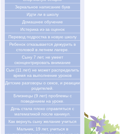
Зеркальное написание букв
Идти ли в школу
Домашнее обучение
Истерика из-за оценок
Перевод подростка в новую школу
Ребенок отказывается дежурить в
столовой в летнем лагере.
Cыну 7 лет, не умеет
сконцентрировать внимание
Сын (11 лет) не может распределить
время на выполнение уроков
Детские разговоры о сексе, и реакции
родителей.
Близнецы (9 лет) проблемы с
поведением на уроке.
Дочь стала плохо справляться с
математикой после каникул.
Как вернуть сыну желание учиться
Мальчик, 19 лет, учиться в