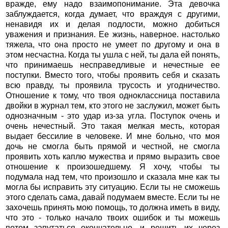
вражде, ему надо взаимопонимание. Эта девочка
заблуждается, когда думает, что враждуя с другими,
ненавидя их и делая подлости, можно добиться
уважения и признания. Ее жизнь, наверное. настолько
тяжела, что она просто не умеет по другому и она в
этом несчастна. Когда ты ушла с ней, ты дала ей понять,
что принимаешь несправедливые и нечестные ее
поступки. Вместо того, чтобы проявить себя и сказать
всю правду, ты проявила трусость и угодничество.
Отношение к тому, что твоя одноклассница поставила
двойки в журнал тем, кто этого не заслужил, может быть
однозначным - это удар из-за угла. Поступок очень и
очень нечестный. Это такая мелкая месть, которая
выдает бессилие в человеке. И мне больно, что моя
дочь не смогла быть прямой и честной, не смогла
проявить хоть каплю мужества и прямо выразить свое
отношение к произошедшему. Я хочу, чтобы ты
подумала над тем, что произошло и сказала мне как ты
могла бы исправить эту ситуацию. Если ты не сможешь
этого сделать сама, давай подумаем вместе. Если ты не
захочешь принять мою помощь, то должна иметь в виду,
что это - только начало твоих ошибок и ты можешь
потом запутаться окончательно, и решить их через