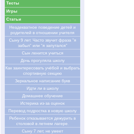
Тесты
Игры
Статьи
Hеадекватное поведение детей и
родителей в отношении учителя
Сыну 9 лет. Часто звучит фраза ”я
забыл” или “я запутался”
Сын ленится учиться
Дочь прогуляла школу
Как заинтересовать учёбой и выбрать
спортивную секцию
Зеркальное написание букв
Идти ли в школу
Домашнее обучение
Истерика из-за оценок
Перевод подростка в новую школу
Ребенок отказывается дежурить в
столовой в летнем лагере.
Cыну 7 лет, не умеет