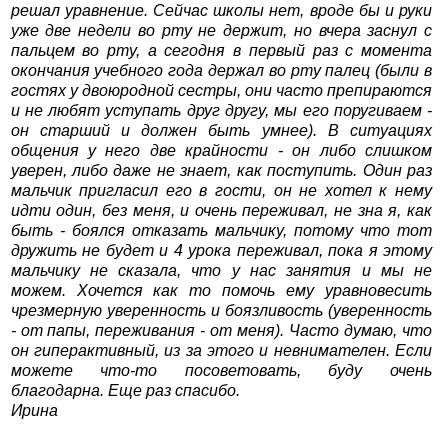
решал уравнение. Сейчас школы нет, вроде бы и руки
уже две недели во рту не держит, но вчера заснул с
пальцем во рту, а сегодня в первый раз с момента
окончания учебного года держал во рту палец (были в
гостях у двоюродной сестры, они часто препираются
и не любят уступать друг другу, мы его поругиваем -
он старший и должен быть умнее). В ситуациях
общения у него две крайности - он либо слишком
уверен, либо даже не знает, как поступить. Один раз
мальчик пригласил его в гости, он не хотел к нему
идти один, без меня, и очень переживал, не зна я, как
быть - боялся отказать мальчику, потому что тот
дружить не будет и 4 урока переживал, пока я этому
мальчику не сказала, что у нас занятия и мы не
можем. Хочется как то помочь ему уравновесить
чрезмерную уверенность и боязливость (уверенность
- от папы, переживания - от меня). Часто думаю, что
он гиперактивный, из за этого и невнимателен. Если
можете что-то посоветовать, буду очень
благодарна. Еще раз спасибо.
Ирина