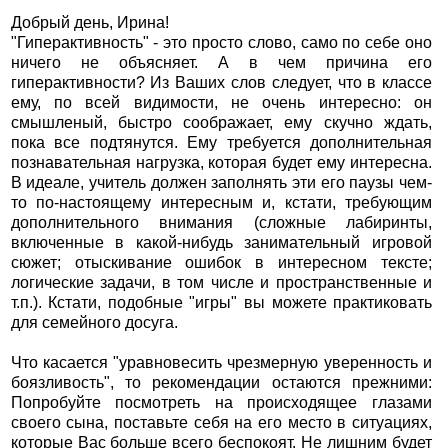
Добрый день, Ирина!
"Гиперактивность" - это просто слово, само по себе оно
ничего не объясняет. А в чем причина его
гиперактивности? Из Ваших слов следует, что в классе
ему, по всей видимости, не очень интересно: он
смышленый, быстро соображает, ему скучно ждать,
пока все подтянутся. Ему требуется дополнительная
познавательная нагрузка, которая будет ему интересна.
В идеале, учитель должен заполнять эти его паузы чем-
то по-настоящему интересным и, кстати, требующим
дополнительного внимания (сложные лабиринты,
включенные в какой-нибудь занимательный игровой
сюжет; отыскивание ошибок в интересном тексте;
логические задачи, в том числе и пространственные и
т.п.). Кстати, подобные "игры" вы можете практиковать
для семейного досуга.
Что касается "уравновесить чрезмерную уверенность и
боязливость", то рекомендации остаются прежними:
Попробуйте посмотреть на происходящее глазами
своего сына, поставьте себя на его место в ситуациях,
которые Вас больше всего беспокоят. Не лишним будет