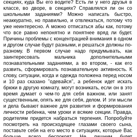
секциях, куда Вы его водите? Есть ли у него друзья в
классе, во дворе, в секциях? Справлялся ли он со
школьными заданиями? Можно написать быстро,
неаккуратно, но правильно, и отвлекаться, потому что
уже неинтересно. А можно отписаться абы как, потому
что все равно непонятно и понятнее вряд ли будет.
Причины проблемы с концентрацией внимания в одном
и другом случае будут разными, и решаться должны по-
разному. В первом случае надо придумывать, как
заинтересовать мальчика дополнительными
познавательными заданиями, а во втором, - как его
развить, сформировать познавательную активность. К
слову, ситуации, когда и одежда положена перед носом
и 10 раз сказано "одевайся", а ребенок идет искать
брюки в другую комнату, могут возникать, если он в это
время думает о чем-то для себя важном, или занят
существенным, опять же для себя, делом. И эти мысли
и дела бывают важнее для развития и формирования
личности ребенка, чем уроки и всякие секции. Правда,
родителям придется набраться терпения. Попробуйте
посмотреть на происходящее глазами своего сына,
поставьте себя на его место в ситуациях, которые Вас
больше всего беспокоят. Не лишним будет