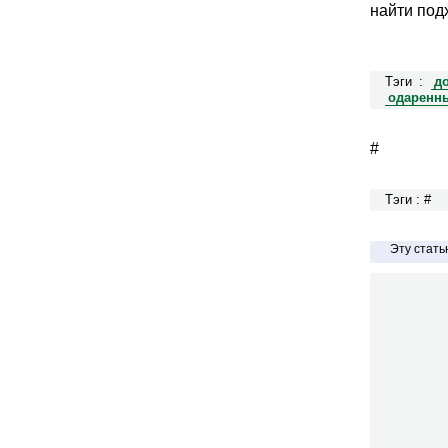
найти под
Тэги :
д
одаренны
#
Тэги : #
Эту стат