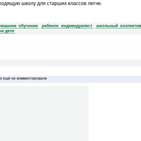
ходящую школу для старших классов легче.
омашнее обучение
ребенок индивидуалист
школьный коллекти
е дети
ью ещё не комментировали