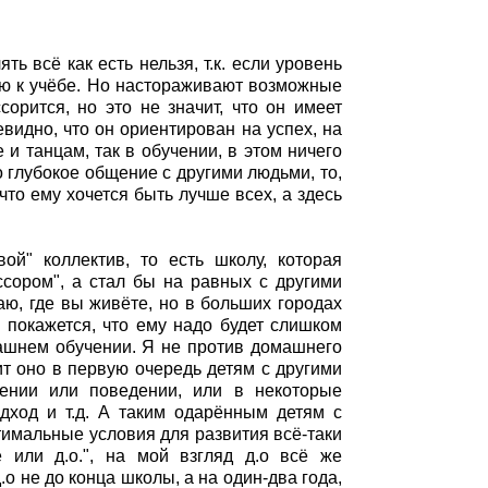
ь всё как есть нельзя, т.к. если уровень
ию к учёбе. Но настораживают возможные
орится, но это не значит, что он имеет
евидно, что он ориентирован на успех, на
 и танцам, так в обучении, в этом ничего
о глубокое общение с другими людьми, то,
что ему хочется быть лучше всех, а здесь
й" коллектив, то есть школу, которая
ссором", а стал бы на равных с другими
ю, где вы живёте, но в больших городах
 покажется, что ему надо будет слишком
машнем обучении. Я не против домашнего
дит оно в первую очередь детям с другими
чении или поведении, или в некоторые
дход и т.д. А таким одарённым детям с
имальные условия для развития всё-таки
 или д.о.", на мой взгляд д.о всё же
о не до конца школы, а на один-два года,