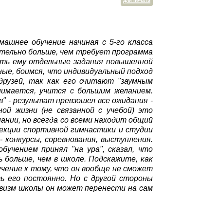
для печати
ашнее обучение начиная с 5-го класса
ачительно больше, чем требует программа
вать ему отдельные задания повышенной
чные, боимся, что индивидуальный подход
друзей, так как его считают "заумным
нимается, учится с большим желанием.
" - результат превзошел все ожидания -
ой жизни (не связанной с учебой) это
пании, но всегда со всеми находит общий
секции спортивной гимнастики и студии
 конкурсы, соревнования, выступления.
учением принял "на ура", сказал, что
 больше, чем в школе. Подскажите, как
учение к тому, что он вообще не сможет
ь его постоянно. Но с другой стороны
ивизм школы он может перенести на сам