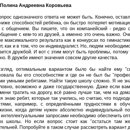
 Полина Андреевна Коровьева
прос однозначного ответа не может быть. Конечно, оставлят
ниже способностей ребёнка, он быстро потеряет мотивац
с общением. Вы пишете, что он компанейский - редко сс
общение с кем-то из друзей, а именно это очень важно. Оч
е максимального результата как в конкурсах по гимнастике
ет, как и в том, что он индивидуалист. Но, людям необходим
ается дружбой. И вот с этим могут быть проблемы, потому 
жно. В дружбе имеют значения совсем другие качества.
згляд, оптимальным вариантом было бы найти ему "сво
вовала бы его способностям и где он не был бы "профе
и умными ребятами. Найти такую школу сложно. Я не зна
словно, возможно и даже государственную. Даже если вам
мени тратить на дорогу, всё равно лучше так, чем на до
 я знаю ребят, которые так учились, но считаю, что подхо
стями, например, с определёнными трудностями в обу
изни, когда детям нужен абсолютно индивидуальный по
интеллектуальными запросами необходимо обеспечить опт
ях школы. Но если вопрос стоит как "остаться там же
тельней. Попробуйте в таком случае рассмотреть вариант д.