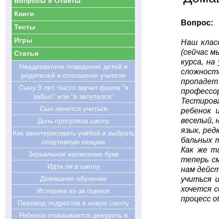
Вопросы и Ответы
Книги
Вопрос:
Тесты
Игры
Наш клас
(сейчас м
Статьи
курса, на
Hеадекватное поведение детей и
сложности
родителей в отношении учителя
пропадет
Сыну 9 лет. Часто звучит фраза ”я
профессо
забыл” или “я запутался”
Тестирова
Сын ленится учиться
ребенок 
веселый, 
Дочь прогуляла школу
язык, ред
Как заинтересовать учёбой и выбрать
бальных т
спортивную секцию
Как же т
Зеркальное написание букв
теперь см
Идти ли в школу
нам дейст
Домашнее обучение
учиться 
хочется с
Истерика из-за оценок
процесс о
Перевод подростка в новую школу
Ребенок отказывается дежурить в