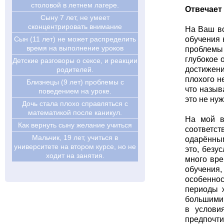
столовой в летнем лагере.
Отвечает
Cыну 7 лет, не умеет
сконцентрировать внимание
На Ваш во
Сын (11 лет) не может распределить
обучения 
время на выполнение уроков
проблемы 
глубокое 
Детские разговоры о сексе, и реакции
достижени
родителей.
плохого н
Близнецы (9 лет) проблемы с
что назыв
поведением на уроке.
это не ну
Дочь стала плохо справляться с
математикой после каникул.
На мой в
Как вернуть сыну желание учиться
соответст
Мальчик, 19 лет, учиться в
одарённым
университете на втором курсе, но не
это, безу
ходит на занятия.
много вре
обучения,
особенно
периоды ж
большими 
в услови
предпочти