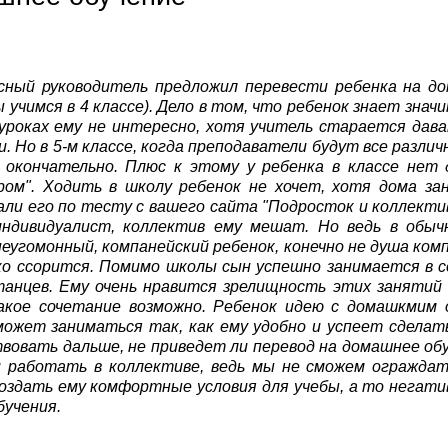
сный руководитель предложил перевести ребенка на дом
ы учимся в 4 классе). Дело в том, что ребенок знает зн
 уроках ему не интересно, хотя учитель старается да
. Но в 5-м классе, когда преподаватели будут все разли
 окончательно. Плюс к этому у ребенка в классе нет 
ром". Ходить в школу ребенок не хочет, хотя дома за
ли его по тесту с вашего сайта "Подросток и коллектив
индивидуалист, коллектив ему мешат. Но ведь в обычн
неугомонный, компанейский ребенок, конечно не душа ком
ко ссорится. Помимо школы сын успешно занимается в 
анцев. Ему очень нравится зрелищность этих занятий -
акое сочетание возможно. Ребенок идею с домашкмим об
ожет заниматься так, как ему удобно и успеет сделать
вовать дальше, не приведет ли перевод на домашнее об
и работать в коллективе, ведь мы не сможем ограждат
оздать ему комфортные условия для учебы, а то негат
бучения.