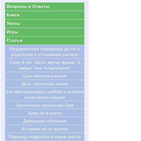
Вопросы и Ответы
Книги
Тесты
Игры
Статьи
Hеадекватное поведение детей и
родителей в отношении учителя
Сыну 9 лет. Часто звучит фраза ”я
забыл” или “я запутался”
Сын ленится учиться
Дочь прогуляла школу
Как заинтересовать учёбой и выбрать
спортивную секцию
Зеркальное написание букв
Идти ли в школу
Домашнее обучение
Истерика из-за оценок
Перевод подростка в новую школу