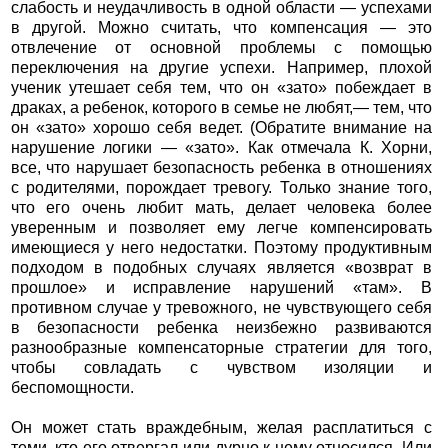
слабость и неудачливость в одной области — успехами
в другой. Можно считать, что компенсация — это
отвлечение от основной проблемы с помощью
переключения на другие успехи. Например, плохой
ученик утешает себя тем, что он «зато» побеждает в
драках, а ребенок, которого в семье не любят,— тем, что
он «зато» хорошо себя ведет. (Обратите внимание на
нарушение логики — «зато». Как отмечала К. Хорни,
все, что нарушает безопасность ребенка в отношениях
с родителями, порождает тревогу. Только знание того,
что его очень любит мать, делает человека более
уверенным и позволяет ему легче компенсировать
имеющиеся у него недостатки. Поэтому продуктивным
подходом в подобных случаях является «возврат в
прошлое» и исправление нарушений «там». В
противном случае у тревожного, не чувствующего себя
в безопасности ребенка неизбежно развиваются
разнообразные компенсаторные стратегии для того,
чтобы совладать с чувством изоляции и
беспомощности.
Он может стать враждебным, желая расплатиться с
теми, кто его отвергал или дурно к нему относился. Или