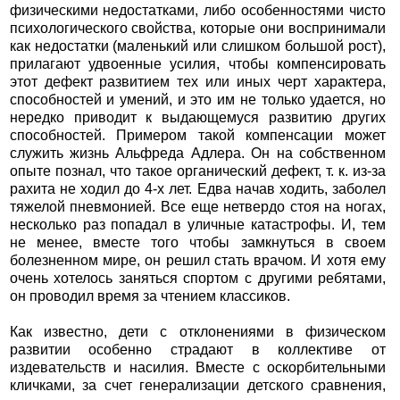
физическими недостатками, либо особенностями чисто
психологического свойства, которые они воспринимали
как недостатки (маленький или слишком большой рост),
прилагают удвоенные усилия, чтобы компенсировать
этот дефект развитием тех или иных черт характера,
способностей и умений, и это им не только удается, но
нередко приводит к выдающемуся развитию других
способностей. Примером такой компенсации может
служить жизнь Альфреда Адлера. Он на собственном
опыте познал, что такое органический дефект, т. к. из-за
рахита не ходил до 4-х лет. Едва начав ходить, заболел
тяжелой пневмонией. Все еще нетвердо стоя на ногах,
несколько раз попадал в уличные катастрофы. И, тем
не менее, вместе того чтобы замкнуться в своем
болезненном мире, он решил стать врачом. И хотя ему
очень хотелось заняться спортом с другими ребятами,
он проводил время за чтением классиков.
Как известно, дети с отклонениями в физическом
развитии особенно страдают в коллективе от
издевательств и насилия. Вместе с оскорбительными
кличками, за счет генерализации детского сравнения,