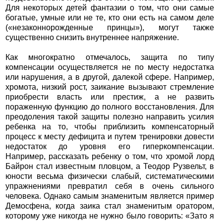
Для некоторых детей фантазии о том, что они самые
богатые, умные или не те, кто они есть на самом деле
(«незаконнорожденные принцы»), могут также
существенно снизить внутреннее напряжение.
Как многократно отмечалось, защита по типу
компенсации осуществляется не по месту недостатка
или нарушения, а в другой, далекой сфере. Например,
хромота, низкий рост, заикание вызывают стремление
приобрести власть или престиж, а не развить
пораженную функцию до полного восстановления. Для
преодоления такой защиты полезно направить усилия
ребенка на то, чтобы приблизить компенсаторный
процесс к месту дефицита и путем тренировки довести
недостаток до уровня его гиперкомпенсации.
Например, рассказать ребенку о том, что хромой лорд
Байрон стал известным пловцом, а Теодор Рузвельт, в
юности весьма физически слабый, систематическими
упражнениями превратил себя в очень сильного
человека. Однако самым знаменитым является пример
Демосфена, когда заика стал знаменитым оратором,
которому уже никогда не нужно было говорить: «Зато я