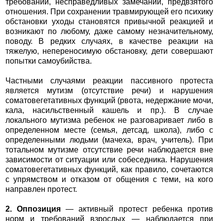
требований, несправедливых замечаний, предвзятого
отношения. При сохранении травмирующей его психику
обстановки уходы становятся привычной реакцией и
возникают по любому, даже самому незначительному,
поводу. В редких случаях, в качестве реакции на
тяжелую, непереносимую обстановку, дети совершают
попытки самоубийства.
Частными случаями реакции пассивного протеста
является мутизм (отсутствие речи) и нарушения
соматовегетативных функций (рвота, недержание мочи,
кала, насильственный кашель и пр.). В случае
локального мутизма ребенок не разговаривает либо в
определенном месте (семья, детсад, школа), либо с
определенными людьми (мачеха, врач, учитель). При
тотальном мутизме отсутствие речи наблюдается вне
зависимости от ситуации или собеседника. Нарушения
соматовегетативных функций, как правило, сочетаются
с упрямством и отказом от общения с теми, на кого
направлен протест.
2. Оппозиция
— активный протест ребенка против
норм и требований взрослых — наблюдается при