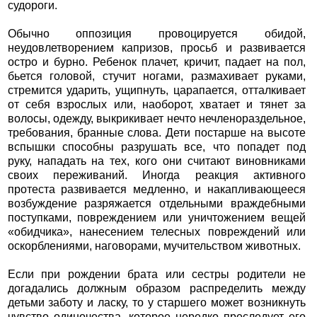
судороги.
Обычно оппозиция провоцируется обидой,
неудовлетворением капризов, просьб и развивается
остро и бурно. Ребенок плачет, кричит, падает на пол,
бьется головой, стучит ногами, размахивает руками,
стремится ударить, ущипнуть, царапается, отталкивает
от себя взрослых или, наоборот, хватает и тянет за
волосы, одежду, выкрикивает нечто нечленораздельное,
требования, бранные слова. Дети постарше на высоте
вспышки способны разрушать все, что попадет под
руку, нападать на тех, кого они считают виновниками
своих переживаний. Иногда реакция активного
протеста развивается медленно, и накапливающееся
возбуждение разряжается отдельными враждебными
поступками, повреждением или уничтожением вещей
«обидчика», нанесением телесных повреждений или
оскорблениями, наговорами, мучительством животных.
Если при рождении брата или сестры родители не
догадались должным образом распределить между
детьми заботу и ласку, то у старшего может возникнуть
чувство одиночества, которое нередко преследует его