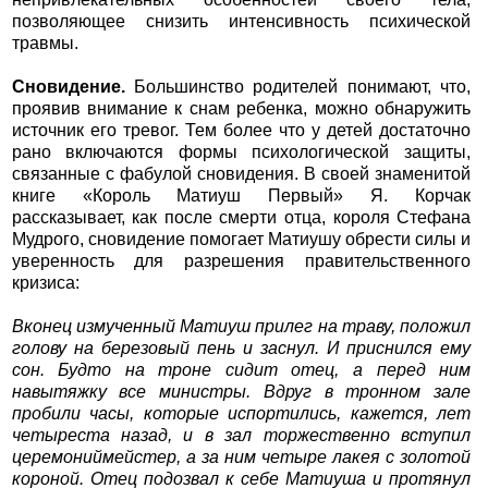
позволяющее снизить интенсивность психической
травмы.
Сновидение.
Большинство родителей понимают, что,
проявив внимание к снам ребенка, можно обнаружить
источник его тревог. Тем более что у детей достаточно
рано включаются формы психологической защиты,
связанные с фабулой сновидения. В своей знаменитой
книге «Король Матиуш Первый» Я. Корчак
рассказывает, как после смерти отца, короля Стефана
Мудрого, сновидение помогает Матиушу обрести силы и
уверенность для разрешения правительственного
кризиса:
Вконец измученный Матиуш прилег на траву, положил
голову на березовый пень и заснул. И приснился ему
сон. Будто на троне сидит отец, а перед ним
навытяжку все министры. Вдруг в тронном зале
пробили часы, которые испортились, кажется, лет
четыреста назад, и в зал торжественно вступил
церемониймейстер, а за ним четыре лакея с золотой
короной. Отец подозвал к себе Матиуша и протянул