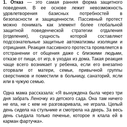
1. Отказ
— это самая ранняя форма защитного
поведения. В ее основе лежит невозможность
удовлетворения базисных потребностей в
безопасности и защищенности. Пассивный протест
можно понимать как элемент более глобальной
защитной поведенческой стратегии отдаления
(отделения), сущность которой составляют
подсознательные защитные автоматизмы изоляции и
отрицания. Реакция пассивного протеста проявляется в
отстранении от общения даже с близкими людьми,
отказе от пищи, от игр, в уходах из дома. Такая реакция
чаще всего возникает у ребенка, если его внезапно
оторвали от матери, семьи, привычной группы
сверстников и поместили в больницу, санаторий, ясли
или в чужую семью.
Одна мама рассказала: «Я вынуждена была через три
дня забрать Леночку из детского сада. Она там ничего
не ела, ни с кем не разговаривала, не играла. Целый
день сидела на стульчике и смотрела на дверь. За весь
день съедала только печенье, которое я клала ей в
карман фартучка».