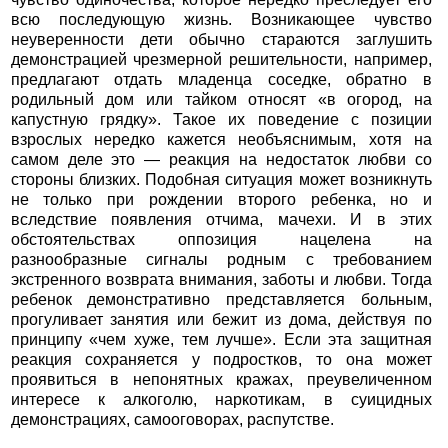
всю последующую жизнь. Возникающее чувство
неуверенности дети обычно стараются заглушить
демонстрацией чрезмерной решительности, например,
предлагают отдать младенца соседке, обратно в
родильный дом или тайком относят «в огород, на
капустную грядку». Такое их поведение с позиции
взрослых нередко кажется необъяснимым, хотя на
самом деле это — реакция на недостаток любви со
стороны близких. Подобная ситуация может возникнуть
не только при рождении второго ребенка, но и
вследствие появления отчима, мачехи. И в этих
обстоятельствах оппозиция нацелена на
разнообразные сигналы родным с требованием
экстренного возврата внимания, заботы и любви. Тогда
ребенок демонстративно представляется больным,
прогуливает занятия или бежит из дома, действуя по
принципу «чем хуже, тем лучше». Если эта защитная
реакция сохраняется у подростков, то она может
проявиться в непонятных кражах, преувеличенном
интересе к алкоголю, наркотикам, в суицидных
демонстрациях, самооговорах, распутстве.