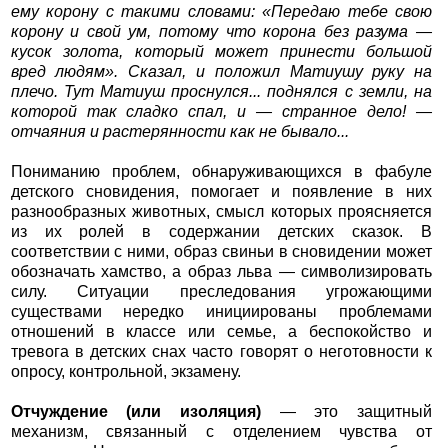
ему корону с такими словами: «Передаю тебе свою
корону и свой ум, потому что корона без разума —
кусок золота, который может принести большой
вред людям». Сказал, и положил Матиушу руку на
плечо. Тут Матиуш проснулся... поднялся с земли, на
которой так сладко спал, и — странное дело! —
отчаяния и растерянности как не бывало...
Пониманию проблем, обнаруживающихся в фабуле
детского сновидения, помогает и появление в них
разнообразных животных, смысл которых проясняется
из их ролей в содержании детских сказок. В
соответствии с ними, образ свиньи в сновидении может
обозначать хамство, а образ льва — символизировать
силу. Ситуации преследования угрожающими
существами нередко инициированы проблемами
отношений в классе или семье, а беспокойство и
тревога в детских снах часто говорят о неготовности к
опросу, контрольной, экзамену.
Отчуждение (или изоляция)
— это защитный
механизм, связанный с отделением чувства от