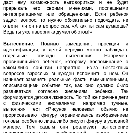
даст ему возможность выговориться и не будет
прерывать его своими мнениями, поспешными
интерпретациями или обращениями. Если ребенок
задаст вопрос, то нужно обязательно подождать, не
ответит ли он на вопрос сам. «А как ты сам думаешь?
Ведь ты уже наверняка думал об этом!»
Вытеснение.
Помимо замещения, проекции и
идентификации, у детей нередко можно наблюдать
отдельные эпизоды вытеснения. Например,
провинившийся ребенок, которому воспоминание о
каком-либо событии неприятно, из-за бестактных
вопросов взрослых вынужден вспомнить о нем. Он
начинает заменять реальные факты вымышленными,
описывающими событие так, как оно должно было
развиваться согласно желаниям ребенка. Так
формируется детская лживость. По той же причине дети
с физическими аномалиями, например тучные,
выполняя тест «Рисунок человека», обычно не
прорисовывают фигуру, ограничиваясь изображением
головы, особенно лица, либо рисуют фигуру в условной
манере. Тем самым они реализуют вытеснение
непривлекательных особенностей своего тела,