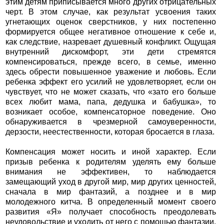
этим детям приписывается много других отрицательных
черт. В этом случае, как результат усвоения таких
угнетающих оценок сверстников, у них постепенно
формируется общее негативное отношение к себе и,
как следствие, назревает душевный конфликт. Ощущая
внутренний дискомфорт, эти дети стремятся
компенсироваться, прежде всего, в семье, именно
здесь обрести повышенное уважение и любовь. Если
ребенка эффект его усилий не удовлетворяет, если он
чувствует, что не может сказать, что «зато его больше
всех любит мама, папа, дедушка и бабушка», то
возникает особое, компенсаторное поведение. Оно
обнаруживается в чрезмерной самоуверенности,
дерзости, неестественности, которая бросается в глаза.
Компенсация может носить и иной характер. Если
призыв ребенка к родителям уделять ему больше
внимания не эффективен, то наблюдается
замещающий уход в другой мир, мир других ценностей,
сначала в мир фантазий, а позднее и в мир
молодежного китча. В определенный момент своего
развития «Я» получает способность преодолевать
неудовольствие и уходить от него с помощью фантазии.