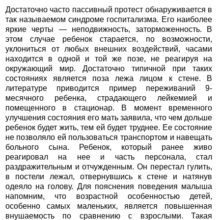
Достаточно часто пассивный протест обнаруживается в
так называемом синдроме госпитализма. Его наиболее
яркие черты — неподвижность, заторможенность. В
этом случае ребенок старается, по возможности,
уклониться от любых внешних воздействий, часами
находится в одной и той же позе, не реагируя на
окружающий мир. Достаточно типичной при таких
состояниях является поза лежа лицом к стене. В
литературе приводится пример переживаний 9-
месячного ребенка, страдающего лейкемией и
помещенного в стационар. В момент временного
улучшения состояния его мать заявила, что чем дольше
ребенок будет жить, тем ей будет труднее. Ее состояние
не позволяло ей пользоваться транспортом и навещать
больного сына. Ребенок, который ранее живо
реагировал на нее и часть персонала, стал
раздражительным и отчужденным. Он перестал гулить,
в постели лежал, отвернувшись к стене и натянув
одеяло на голову. Для пояснения поведения малыша
напомним, что возрастной особенностью детей,
особенно самых маленьких, является повышенная
внушаемость по сравнению с взрослыми. Такая