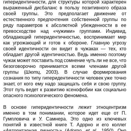
гиперидентичности, для структуры которой характерен
выраженный дисбаланс в пользу позитивного образа
своей группы. Это предполагает движение от
естественного предпочтения собственной группы по
ряду параметров к абсолютной убежденности в ее
превосходстве над «чужими» группами. Индивид,
обладающий гиперидентичностью, воспринимает мир
как угрожающий и готов к обороне. Главную угрозу
своей идентичности он видит в чужаках — тех, кто
обладает другой идентичностью. Ведь именно поэтому
чужак может поставить под сомнение чуть ли не все, что
безоговорочно принимается всеми членами другой
группы (
Шютц
, 2003). В случае формирования
сознания по типу гиперидентичности человек уже точно
знает, от кого ему надо защищать себя и свою группу.
Этот путь ведет к развитию ксенофобии как социально
опасного психологического феномена.
В основе гиперидентичности лежит этноцентризм
именно в том понимании, которое идет еще от П.
Гумпловича и У. Самнера. Это одно из ключевых
понятий в известной книге Т. Адорно и его коллег
«Авторитарная личность» (
Adorno, et al.
, 1950). Оно