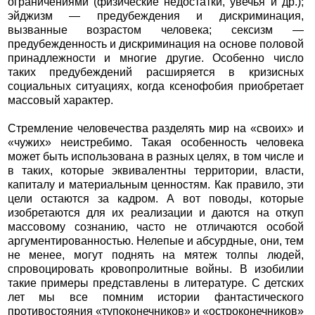
ограничениями (физические недостатки, увечья и др.);
эйджизм — предубеждения и дискриминация,
вызванные возрастом человека; сексизм —
предубежденность и дискриминация на основе половой
принадлежности и многие другие. Особенно число
таких предубеждений расширяется в кризисных
социальных ситуациях, когда ксенофобия приобретает
массовый характер.
Стремление человечества разделять мир на «своих» и
«чужих» неистребимо. Такая особенность человека
может быть использована в разных целях, в том числе и
в таких, которые эквивалентны территории, власти,
капиталу и материальным ценностям. Как правило, эти
цели остаются за кадром. А вот поводы, которые
изобретаются для их реализации и даются на откуп
массовому сознанию, часто не отличаются особой
аргументированностью. Нелепые и абсурдные, они, тем
не менее, могут поднять на мятеж толпы людей,
спровоцировать кровопролитные войны. В изобилии
такие примеры представлены в литературе. С детских
лет мы все помним истории фантастического
противостояния «тупоконечников» и «остроконечников»