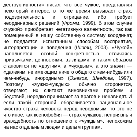
деструктивности» писал, что все чужое, представляя
некоторый интерес, в то же время вызывает страх,
подозрительность и отрицание, ибо требует
неординарных решений (
Фромм
, 1999). В этом случае
«чужой» приобретает негативную валентность, так как
помещенный в нашу собственную систему координат,
не поддается испытанным способам восприятия,
интерпретации и поведения (
Шютц
, 2003). «Чужой»
наполняется особой конкретностью, отличаясь
привычками, ценностями, взглядами, и таким образом
становится не «другим», а «чуждым», а это значит —
«далеким, не имеющим ничего общего с кем-нибудь или
чем-нибудь, инородным» (
Ожегов, Шведова
, 1997).
Поэтому «чужих-чуждых» обычно сторонятся,
отвергают, их считают виновниками проблем и
бедствий, нередко принимают за врагов и ненавидят. И
если такой стороной оборачивается рациональное
чувство страха человека перед неведомым, то это не
что иное, как ксенофобия — страх чужаков, неприязнь и
враждебность по отношению к «чуждым», непохожим
на нас отдельным людям и целым группам.