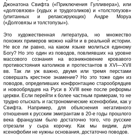
Джонатона Свифта («Приключения Гулливера»), или
«долговязов» (худых и трудоголиков) и «толстопузов»
(упитанных и релаксирующих) Андре Моруа
(«Долговязы и толстопузы»).
Это художественная литература, но множество
похожих примеров можно найти и в реальной истории.
Не все ли равно, на каком языке молиться единому
Богу? Но это один из поводов, повлиявших на уровне
массового сознания на возникновение кровавого
противостояния католиков и протестантов в ХVI—XVII
вв. Так ли уж важно, двумя или тремя перстами
совершать крестное знамение? Но это тоже один из
поводов, определивших конфронтацию старообрядцев
и новообрядцев на Руси в XVIII веке после реформы
церкви. Если перейти к более частным примерам, то не
трудно отыскать и гастрономические ксенофобии, как у
Свифта. Например, для объяснения негативного
отношения к русским эмигрантам в 20-е годы прошлого
века французам было достаточно того, что русские
отрезали у сыра корочку. Как мы видим, для
ксенофобии не нужны основания, достаточно поводов.