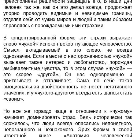
преисполнены решимости защищать его. В наши дни
человек так же, как он это делал всегда, продолжает
упорно проводить видимые и невидимые границы,
отделяя себя от чужих миров и людей и таким образом
справляясь с порождаемыми ими страхами.
В концентрированной форме эти страхи выражает
слово «чужой» испокон веков пугающее человечество.
Смысл, вкладываемый в это слово, не всегда
однозначен. Если вместе с настороженностью «чужой»
вызывает также интерес и любопытство, порождая
амбивалентные чувства, то в этом случае «чужой» —
это скорее «другой». Он нас одновременно и
притягивает и отталкивает. Сама по себе такая
эмоциональная двойственность не несет негативного
значения, и у «чужого-другого» всегда есть шансы стать
«своим».
Но все же гораздо чаще в отношении к «чужому»
начинает доминировать страх. Ведь исторически так
сложилось, что люди всегда опасались непонятного,
непознанного и незнакомого. Эрих Фромм в своей
известной книге «Анатомия человеческой