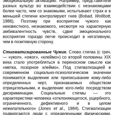
эмоциональную активацию. Например, представители
разных культур во взаимодействии с незнакомцами
более часто, чем со знакомыми, испытывают страх и в
меньшей степени контролируют гнев (
Bobad, Wollbott
,
1986). Поэтому при восприятии чужого как
неизвестного, незнакомого, несмотря на характерную
амбивалентность чувств, сдвиг эмоционального
восприятия гораздо легче происходит в негативную,
чем в позитивную сторону.
Стигматизированные Чужие.
Слово стигма (с греч.
— «укол», «ожог», «клеймо») со второй половины XIX
века стало употребляться в переносном смысле как
«метка, позорное клеймо». Под стигматизацией в
современном социально-психологическом значении
понимается выделение или приписывание кому-либо
определенных черт, признаваемых обществом
отрицательными, и выделение кого-либо посредством
дискриминации. Социальные стигмы — это
характеристики человека «отклоняющегося, ущербного,
ограниченного, дефективного и в целом
нежелательного» (
Jones et al
., 1984). Стигматизации
подвергаются люди с определенными физическими,