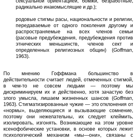
сексуальной ориентацией, бомжи, безработные,
радикально инакомыслящие и др.);
родовые стигмы расы, национальности и религии,
передаваемые от одного поколения другому и
распространяемые на всех членов семьи
(расовые предубеждения, предубеждения против
этнических меньшинств, членов сект и
определенных религиозных общин) (
Goffman
,
1963).
По мнению Гоффмана большинство в
действительности считает людей, отмеченных стигмой,
в чем-то не совсем людьми — поэтому мы
дискриминируем их и действенно, хотя зачастую без
злого умысла, лишаем жизненных шансов (
Goffman
,
1963). Стигматизированные чужие — это отклонения от
«нормы», выделяющиеся и вызывающие сомнение,
поэтому они нежелательны, их следует клеймить,
изолировать, изгонять. Возникающие на этом уровне
ксенофобические установки, в основе которых лежит
психологический механизм «мы—они», связаны с