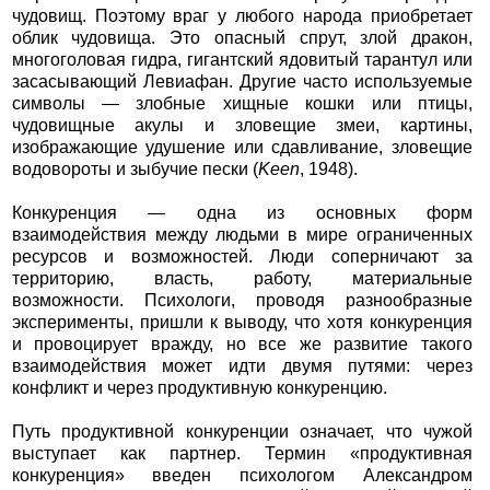
чудовищ. Поэтому враг у любого народа приобретает
облик чудовища. Это опасный спрут, злой дракон,
многоголовая гидра, гигантский ядовитый тарантул или
засасывающий Левиафан. Другие часто используемые
символы — злобные хищные кошки или птицы,
чудовищные акулы и зловещие змеи, картины,
изображающие удушение или сдавливание, зловещие
водовороты и зыбучие пески (
Keen
, 1948).
Конкуренция — одна из основных форм
взаимодействия между людьми в мире ограниченных
ресурсов и возможностей. Люди соперничают за
территорию, власть, работу, материальные
возможности. Психологи, проводя разнообразные
эксперименты, пришли к выводу, что хотя конкуренция
и провоцирует вражду, но все же развитие такого
взаимодействия может идти двумя путями: через
конфликт и через продуктивную конкуренцию.
Путь продуктивной конкуренции означает, что чужой
выступает как партнер. Термин «продуктивная
конкуренция» введен психологом Александром