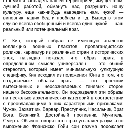
стремится завладеть нашей территорией, имуществом,
лучшей работой, обмануть нас, разрушить нашу
культуру, еще как-нибудь навредить нам, чужой —
виновник наших бед и проблем и т.д. Вывод в этом
случае всегда обобщенный и всегда один: чужой — наш
реальный или потенциальный враг.
С. Кин, который собрал не имеющую аналогов
коллекцию военных плакатов, пропагандистских
роликов, карикатур из различных стран и исторических
эпох, наглядно показал, что образ врага в
определенном смысле универсален — это общий
стереотип, который имеет минимальную культурную
специфику. Кин исходил из положения Юнга о том, что
создаваемые образы врага — это проекции
вытесненных и неосознаваемых теневых сторон
нашего бессознательного. Он подразделил эти образы
на несколько архетипических категорий в соответствии
с преобладающими в них характерными признаками:
Чужак, Захватчик, Варвар, Преступник, Насильник, Враг
Бога, Безликий, Достойный противник, Мучитель,
Смерть. Обычно говорят, что страх усыпляет разум, а по
выражению Франсиско Гойи сон разума порождает