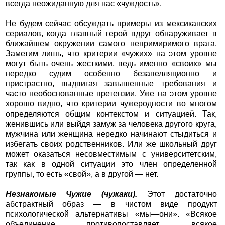
всегда неожиданную для нас «чуждость».
Не будем сейчас обсуждать примеры из мексиканских
сериалов, когда главный герой вдруг обнаруживает в
ближайшем окружении самого непримиримого врага.
Заметим лишь, что критерии «чужих» на этом уровне
могут быть очень жесткими, ведь именно «своих» мы
нередко судим особенно безапелляционно и
пристрастно, выдвигая завышенные требования и
часто необоснованные претензии. Уже на этом уровне
хорошо видно, что критерии чужеродности во многом
определяются общим контекстом и ситуацией. Так,
женившись или выйдя замуж за человека другого круга,
мужчина или женщина нередко начинают стыдиться и
избегать своих родственников. Или же школьный друг
может оказаться несовместимым с университетским,
так как в одной ситуации это член определенной
группы, то есть «свой», а в другой — нет.
Незнакомые Чужие (чужаки).
Этот достаточно
абстрактный образ — в чистом виде продукт
психологической альтернативы «мы—они». «Всякое
объединение противопоставляет, всякое