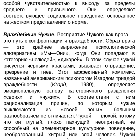
особой чувствительностью к выходу за пределы
среднего и привычного. Они определяют
соответствующее социальное поведение, основанное
на жестком представлении о норме.
Враждебные Чужие.
Восприятие Чужого как врага —
это путь к конфронтации и враждебности. Образ врага
— это крайнее выражение психологической
альтернативы «Мы—Они», когда Они попадают в
категорию «нелюдей», «дикарей». В этом случае чужой
рисуется черными красками, вызывает отвращение,
презрение и гнев. Этот аффективный комплекс,
названный американским психологом Изардом триадой
враждебности (
Изард
, 1980), определяет
эмоциональную основу категоричного разделения
«своих» и «чужих». В соответствии с ним
рационализация причин, по которым чужие
выключаются из «своей зоны», большим
разнообразием не отличается. Чужой — плохой, потому
что он глупый, плохо пахнущий, неопрятный, не
способный на элементарное культурное поведение,
необразованный, хитрый или злой человек. Чужой