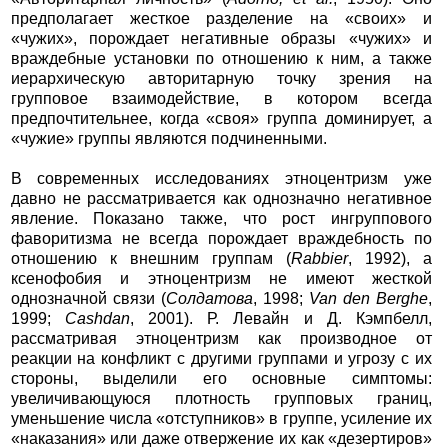
предполагает жесткое разделение на «своих» и
«чужих», порождает негативные образы «чужих» и
враждебные установки по отношению к ним, а также
иерархическую авторитарную точку зрения на
групповое взаимодействие, в котором всегда
предпочтительнее, когда «своя» группа доминирует, а
«чужие» группы являются подчиненными.
В современных исследованиях этноцентризм уже
давно не рассматривается как однозначно негативное
явление. Показано также, что рост ингруппового
фаворитизма не всегда порождает враждебность по
отношению к внешним группам (
Rabbier
, 1992), а
ксенофобия и этноцентризм не имеют жесткой
однозначной связи (
Солдатова
, 1998;
Van den Berghe
,
1999;
Cashdan
, 2001). Р. Левайн и Д. Кэмпбелл,
рассматривая этноцентризм как производное от
реакции на конфликт с другими группами и угрозу с их
стороны, выделили его основные симптомы:
увеличивающуюся плотность групповых границ,
уменьшение числа «отступников» в группе, усиление их
«наказания» или даже отвержение их как «дезертиров»