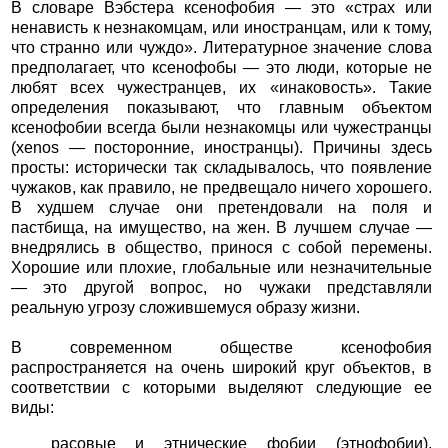
В словаре Вэбстера ксенофобия — это «страх или
ненависть к незнакомцам, или иностранцам, или к тому,
что странно или чуждо». Литературное значение слова
предполагает, что ксенофобы — это люди, которые не
любят всех чужестранцев, их «инаковость». Такие
определения показывают, что главным объектом
ксенофобии всегда были незнакомцы или чужестранцы
(xenos — посторонние, иностранцы). Причины здесь
просты: исторически так складывалось, что появление
чужаков, как правило, не предвещало ничего хорошего.
В худшем случае они претендовали на поля и
пастбища, на имущество, на жен. В лучшем случае —
внедрялись в общество, принося с собой перемены.
Хорошие или плохие, глобальные или незначительные
— это другой вопрос, но чужаки представляли
реальную угрозу сложившемуся образу жизни.
В современном обществе ксенофобия
распространяется на очень широкий круг объектов, в
соответствии с которыми выделяют следующие ее
виды:
расовые и этнические фобии (этнофобии),