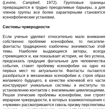
(
Levine, Campbell
, 1972). Групповые границы
превращаются в трудно преодолимые барьеры, а для
членов группы все более характерными становятся
ксенофобические установки.
Системы чужеродности
Если ученые уделяют относительно мало внимания
собственно проблеме ксенофобии, то писатели-
фантасты традиционно озабочены значимостью этой
темы. Наиболее выдающиеся авторы, всегда
стремящиеся и, как показывает история, не без успеха,
предсказать грядущие фатальные для человечества
события, ставят проблему ксенофобии на одно из
первых мест по актуальности. Фантасты пытаются
разобраться в механизмах ксенофобии и, строя образ
желаемого будущего, в качестве ключевой его части
конструируют уникальные системы и институты по
установлению контактов с внеземными цивилизациями.
Решая этические проблемы ксенофобии, они строят
иерархии чужеродности, в которых взаимоотношения с
«чужими» рассматриваются сквозь призму перспективы