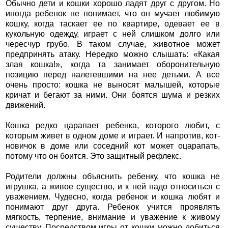
Обычно дети и кошки хорошо ладят друг с другом. Но
иногда ребенок не понимает, что он мучает любимую
кошку, когда таскает ее по квартире, одевает ее в
кукольную одежду, играет с ней слишком долго или
чересчур грубо. В таком случае, животное может
предпринять атаку. Нередко можно слышать: «Какая
злая кошка!», когда та занимает оборонительную
позицию перед налетевшими на нее детьми. А все
очень просто: кошка не выносят малышей, которые
кричат и бегают за ними. Они боятся шума и резких
движений.
Кошка редко царапает ребенка, которого любит, с
которым живет в одном доме и играет. И напротив, кот-
новичок в доме или соседний кот может оцарапать,
потому что он боится. Это защитный рефлекс.
Родители должны объяснить ребенку, что кошка не
игрушка, а живое существо, и к ней надо относиться с
уважением. Чудесно, когда ребенок и кошка любят и
понимают друг друга. Ребенок учится проявлять
мягкость, терпение, внимание и уважение к живому
существу. Посредством игры от кошки можно добиться