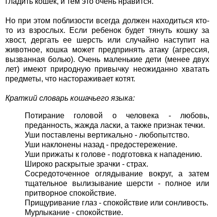
гладить кошек, и тем это очень нравится.
Но при этом поблизости всегда должен находиться кто-
то из взрослых. Если ребенок будет тянуть кошку за
хвост, дергать ее шерсть или случайно наступит на
животное, кошка может предпринять атаку (агрессия,
вызванная болью). Очень маленькие дети (менее двух
лет) имеют природную привычку неожиданно хватать
предметы, что настораживает котят.
Краткий словарь кошачьего языка:
Потирание головой о человека - любовь,
преданность, жажда ласки, а также признак течки.
Уши поставлены вертикально - любопытство.
Уши наклонены назад - предостережение.
Уши прижаты к голове - подготовка к нападению.
Широко раскрытые зрачки - страх.
Сосредоточенное оглядывание вокруг, а затем
тщательное вылизывание шерсти - полное или
притворное спокойствие.
Прищуривание глаз - спокойствие или сонливость.
Мурлыкание - спокойствие.