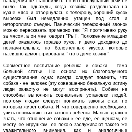
нападения не становились, но и о послушании речи не
было. Так, однажды, когда хозяйка разделывала на
кухне мясо и отвернулась к телефону, хороший кусок
вырезки был немедленно утащен под стол и
неторопливо съеден. Панический телефонный звонок
можно пересказать примерно так: "Я протягиваю руку
за мясом, а он мне говорит "Ры!". Положение младших
детей оказалось гораздо хуже, и дело доходило до
незначительных, но болезненных укусов, которые
наглядно демонстрировали, "кто в доме хозяин".
Совместное воспитание ребенка и собаки - тема
большой статьи. Но основа их благополучного
существования одна: всегда следует помнить, что
собака - не человек (эту совершенно банальную истину
люди зачастую не могут воспринять). Собаки не
способны выполнять социальные установки людей,
поэтому людям следует понимать законы стаи, по
которым живет собака. И, что совершенно необходимо,
учить пониманию этих законов ребенка. Малыш должен
знать, что отношение собаки к ее еде, ее щенкам, ее
месту, ее игрушкам, ее покою заслуживают такого же
уважительного внимания, как и аналогичные