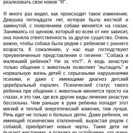
реализовать свое новое "Я".
Я много раз видел, как происходит такое изменение.
Девушка пятнадцати лет, которая была жесткой и
замкнутой, с появлением собаки меняется на глазах.
Занимаясь со щенком, который во всем от нее зависит,
она поняла ответственность за другое существо. Очень
важно, чтобы собака была рядом с ребенком с раннего
возраста. К сожалению, у нас еще господствуют
преувеличенные представления о гигиене: "Собака и
маленький ребенок? Ни за что?". А ведь зачастую
только общение с животным позволяет "вытащить" в
нормальную жизнь детей с серьезными нарушениями
психики, и даже с имеющими диагноз детский
церебральный паралич. Психический статус такого
ребенка при общении с животным меняется просто на
глазах, и это там, где все другие виды лечения зачастую
бессильны. Чем раньше в руки ребенка попадет этот
мягкий и теплый энергетический комочек, тем лучше.
Речь идет не только о больных детях. Даже ребенок, не
имеющий психических отклонений, вырастая рядом с
собакой, приобретает новые черты. Такие дети не
бывают жестокими, и психика их устойчивее, что очень