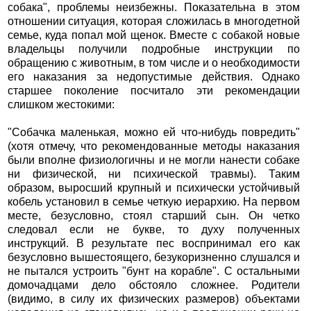
собака", проблемы неизбежны. Показательна в этом
отношении ситуация, которая сложилась в многодетной
семье, куда попал мой щенок. Вместе с собакой новые
владельцы получили подробные инструкции по
обращению с животным, в том числе и о необходимости
его наказания за недопустимые действия. Однако
старшее поколение посчитало эти рекомендации
слишком жестокими:
"Собачка маленькая, можно ей что-нибудь повредить"
(хотя отмечу, что рекомендованные методы наказания
были вполне физиологичны и не могли нанести собаке
ни физической, ни психической травмы). Таким
образом, выросший крупный и психически устойчивый
кобель установил в семье четкую иерархию. На первом
месте, безусловно, стоял старший сын. Он четко
следовал если не букве, то духу полученных
инструкций. В результате пес воспринимал его как
безусловно вышестоящего, безукоризненно слушался и
не пытался устроить "бунт на корабле". С остальными
домочадцами дело обстояло сложнее. Родители
(видимо, в силу их физических размеров) объектами