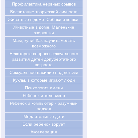
Профилактика нервных срывов
Воспитание творческой личности
Животные в доме. Собаки и кошки.
Животные в доме. Маленькие
зверюшки
Мам, купи! Как научить желать
возможного
Некоторые вопросы сексуального
развития детей допубертатного
возраста
Сексуальное насилие над детьми
Куклы, в которые играют люди
Психология имени
Ребёнок и телевизор
Ребёнок и компьютер - разумный
подход
Медлительные дети
Если ребенок ворует
Акселерация