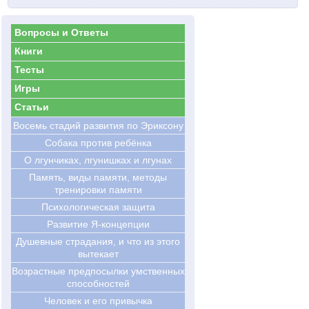
Вопросы и Ответы
Книги
Тесты
Игры
Статьи
Восемь стадий развития по Эриксону
Cобака против ребёнка
О лгунчиках, лгунишках и лгунах
Память, виды памяти, методы
тренировки памяти
Психологическая защита
Развитие Я-концепции
Душевные страдания, и что из этого
вытекает
Возрастные предпосылки умственных
способностей
Человек и его привычка