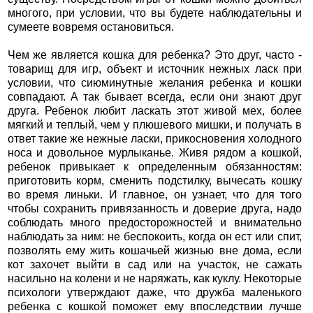
многого, при условии, что вы будете наблюдательны и
сумеете вовремя остановиться.
Чем же является кошка для ребенка? Это друг, часто -
товарищ для игр, объект и источник нежных ласк при
условии, что сиюминутные желания ребенка и кошки
совпадают. А так бывает всегда, если они знают друг
друга. Ребенок любит ласкать этот живой мех, более
мягкий и теплый, чем у плюшевого мишки, и получать в
ответ такие же нежные ласки, прикосновения холодного
носа и довольное мурлыканье. Живя рядом а кошкой,
ребенок привыкает к определенным обязанностям:
приготовить корм, сменить подстилку, вычесать кошку
во время линьки. И главное, он узнает, что для того
чтобы сохранить привязанность и доверие друга, надо
соблюдать много предосторожностей и внимательно
наблюдать за ним: не беспокоить, когда он ест или спит,
позволять ему жить кошачьей жизнью вне дома, если
кот захочет выйти в сад или на участок, не сажать
насильно на колени и не наряжать, как куклу. Некоторые
психологи утверждают даже, что дружба маленького
ребенка с кошкой поможет ему впоследствии лучше