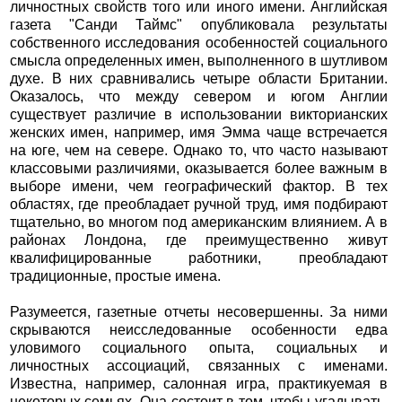
личностных свойств того или иного имени. Английская
газета "Санди Таймс" опубликовала результаты
собственного исследования особенностей социального
смысла определенных имен, выполненного в шутливом
духе. В них сравнивались четыре области Британии.
Оказалось, что между севером и югом Англии
существует различие в использовании викторианских
женских имен, например, имя Эмма чаще встречается
на юге, чем на севере. Однако то, что часто называют
классовыми различиями, оказывается более важным в
выборе имени, чем географический фактор. В тех
областях, где преобладает ручной труд, имя подбирают
тщательно, во многом под американским влиянием. А в
районах Лондона, где преимущественно живут
квалифицированные работники, преобладают
традиционные, простые имена.
Разумеется, газетные отчеты несовершенны. За ними
скрываются неисследованные особенности едва
уловимого социального опыта, социальных и
личностных ассоциаций, связанных с именами.
Известна, например, салонная игра, практикуемая в
некоторых семьях. Она состоит в том, чтобы угадывать,