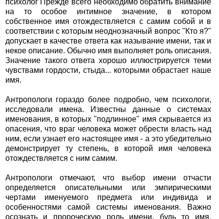
психолог Прежде всего необходимо обратить внимание
на то особое интимное значение, в котором
собственное имя отождествляется с самим собой и в
соответствии с которым неоднозначный вопрос "Кто я?"
допускает в качестве ответа как называние имени, так и
некое описание. Обычно имя выполняет роль описания.
Значение такого ответа хорошо иллюстрируется теми
чувствами гордости, стыда... которыми обрастает наше
имя.
Антропологи гораздо более подробно, чем психологи,
исследовали имена. Известны данные о системах
именования, в которых "подлинное" имя скрывается из
опасения, что враг человека может обрести власть над
ним, если узнает его настоящее имя - а это убедительно
демонстрирует ту степень, в которой имя человека
отождествляется с ним самим.
Антропологи отмечают, что выбор имени отчасти
определяется описательными или эмпирическими
чертами именуемого предмета или индивида и
особенностями самой системы именования. Важно
осознать и пророческую роль имени, будь то имя,