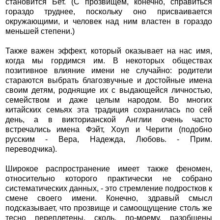
становится Бет. (С прозвищем, конечно, справиться
гораздо труднее, поскольку оно присваивается
окружающими, и человек над ним властен в гораздо
меньшей степени.)
Также важен эффект, который оказывает на нас имя,
когда мы гордимся им. В некоторых обществах
позитивное влияние имени не случайно: родители
стараются выбрать благозвучные и достойные имена
своим детям, роднящие их с выдающейся личностью,
семейством и даже целым народом. Во многих
китайских семьях эта традиция сохранилась по сей
день, а в викторианской Англии очень часто
встречались имена Фэйт, Хоуп и Черити (подобно
русским - Вера, Надежда, Любовь. - Прим.
переводчика).
Широкое распространение имеет также феномен,
относительно которого практически не собрано
систематических данных, - это стремление подростков к
смене своего имени. Конечно, здравый смысл
подсказывает, что прозвище и самоощущение столь же
тесно переплетены, сколь, по-моему, разобщены