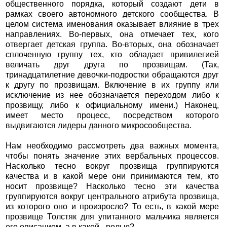
общественного порядка, который создают дети в
рамках своего автономного детского сообщества. В
целом система именования оказывает влияние в трех
направлениях. Во-первых, она отмечает тех, кого
отвергает детская группа. Во-вторых, она обозначает
сплоченную группу тех, кто обладает привилегией
величать друг друга по прозвищам. (Так,
тринадцатилетние девочки-подростки обращаются друг
к другу по прозвищам. Включение в их группу или
исключение из нее обозначается переходом либо к
прозвищу, либо к официальному имени.) Наконец,
имеет место процесс, посредством которого
выдвигаются лидеры данного микросообщества.
Нам необходимо рассмотреть два важных момента,
чтобы понять значение этих вербальных процессов.
Насколько тесно вокруг прозвища группируются
качества и в какой мере они принимаются тем, кто
носит прозвище? Насколько тесно эти качества
группируются вокруг центрального атрибута прозвища,
из которого оно и произросло? То есть, в какой мере
прозвище Толстяк для упитанного мальчика является
его описанием, а в какой - ролью?