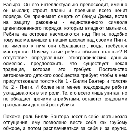
Ральфа. Он его интеллектуально превосходит, именно
он мыслит, строит планы и превыше всего ценит
порядок. Он принимает смерть от банды Джека, встав
на защиту раковины - единственного символа
цивилизованного порядка, которым владеют мальчики.
Ребята на острове насмехаются над Пигги, подобно
тому как мальчишки в наших школах над своими Пигги,
но именно к ним они обращаются, когда требуется
мастерство. Почему такие ребята обычно толстые? В
отсутствие определенных этнографических данных
осмелюсь предположить, что существует некая
традиция, которая это требует. Постоянство
автономного детского сообщества требует, чтобы в нем
присутствовали толстяк № 1 - Билли Бантер и толстяк
№ 2 - Пигги. И более или менее подходящие ребята
укладываются в эти роли. Те, кто всего лишь упитан, но
не обладает прочими атрибутами, остаются рядовыми
гражданами детской республики.
Похоже, роль Билли Бантера несет в себе черты козла
отпущения: ему позволено вести себя как грубому
обжоре, а потом расплачиваться за себя и за других.