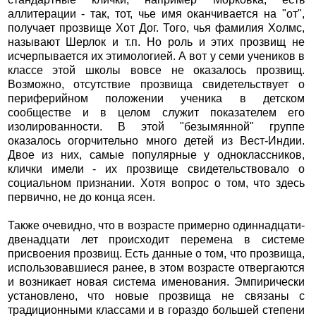
аллитерации - так, тот, чье имя оканчивается на "от",
получает прозвище Хот Дог. Того, чья фамилия Холмс,
называют Шерлок и т.п. Но роль и этих прозвищ не
исчерпывается их этимологией. А вот у семи учеников в
классе этой школы вовсе не оказалось прозвищ.
Возможно, отсутствие прозвища свидетельствует о
периферийном положении ученика в детском
сообществе и в целом служит показателем его
изолированности. В этой "безымянной" группе
оказалось огорчительно много детей из Вест-Индии.
Двое из них, самые популярные у одноклассников,
клички имели - их прозвище свидетельствовало о
социальном признании. Хотя вопрос о том, что здесь
первично, не до конца ясен.
Также очевидно, что в возрасте примерно одиннадцати-
двенадцати лет происходит перемена в системе
присвоения прозвищ. Есть данные о том, что прозвища,
использовавшиеся ранее, в этом возрасте отвергаются
и возникает новая система именования. Эмпирически
установлено, что новые прозвища не связаны с
традиционными классами и в гораздо большей степени