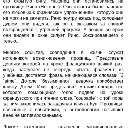
его скрытую силу. Наконец они остановились на
прозвище Рино (Носорог). Оно отчасти было навеяно
его любовью к физическим упражнениям, которую они
не могли не заметить. Рано поутру, ежась под холодным
душем, они видели, как он с рюкзаком за спиной
возвращается с утренней прогулки. А поздно вечером
они видели в окне силуэт Рино, боксировавшего с
тенью...
Многие события, совпадения в жизни служат
источником возникновения прозвищ. Представьте
девочку, которой на уроке французского всякий раз,
когда наступает ее очередь читать фрагмент из
учебника, достается фраза, начинающаяся словами "J
´aime". Дотоле "безымянная", девочка приобретает
кличку Джем. Или представьте мальчика-подростка,
которого ломающийся голос подвел на уроке
французского при чтении слова "coupable"; с той поры
за ним закрепилась загадочная кличка Куп. Прозвища,
связанные с событиями, в антропологии называют
внешне мотивированными.
Другие категории - внутренне мотивированные