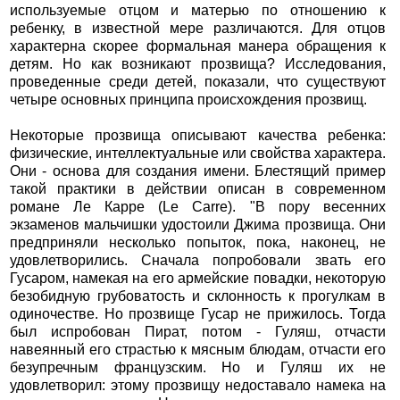
используемые отцом и матерью по отношению к
ребенку, в известной мере различаются. Для отцов
характерна скорее формальная манера обращения к
детям. Но как возникают прозвища? Исследования,
проведенные среди детей, показали, что существуют
четыре основных принципа происхождения прозвищ.
Некоторые прозвища описывают качества ребенка:
физические, интеллектуальные или свойства характера.
Они - основа для создания имени. Блестящий пример
такой практики в действии описан в современном
романе Ле Карре (Le Carre). "В пору весенних
экзаменов мальчишки удостоили Джима прозвища. Они
предприняли несколько попыток, пока, наконец, не
удовлетворились. Сначала попробовали звать его
Гусаром, намекая на его армейские повадки, некоторую
безобидную грубоватость и склонность к прогулкам в
одиночестве. Но прозвище Гусар не прижилось. Тогда
был испробован Пират, потом - Гуляш, отчасти
навеянный его страстью к мясным блюдам, отчасти его
безупречным французским. Но и Гуляш их не
удовлетворил: этому прозвищу недоставало намека на