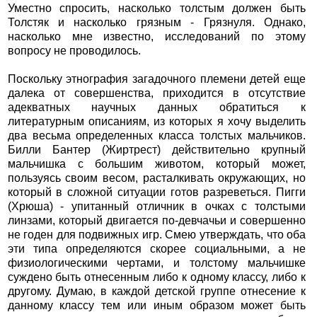
Уместно спросить, насколько толстым должен быть
Толстяк и насколько грязным - Грязнуля. Однако,
насколько мне известно, исследований по этому
вопросу не проводилось.
Поскольку этнография загадочного племени детей еще
далека от совершенства, приходится в отсутствие
адекватных научных данных обратиться к
литературным описаниям, из которых я хочу выделить
два весьма определенных класса толстых мальчиков.
Билли Бантер (Жиртрест) действительно крупный
мальчишка с большим животом, который может,
пользуясь своим весом, расталкивать окружающих, но
который в сложной ситуации готов разреветься. Пигги
(Хрюша) - упитанный отличник в очках с толстыми
линзами, который двигается по-девчачьи и совершенно
не годен для подвижных игр. Смею утверждать, что оба
эти типа определяются скорее социальными, а не
физиологическими чертами, и толстому мальчишке
суждено быть отнесенным либо к одному классу, либо к
другому. Думаю, в каждой детской группе отнесение к
данному классу тем или иным образом может быть