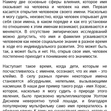
Намечу две основные сферы влияния, которое имя
оказывает на человека и человек на имя. Первая
касается открытия человеком своего имени. Насколько
я могу судить, неизвестно, когда человек открывает для
себя свои имена, в каком порядке и как его установки
по отношению к этим именам возникают, развиваются и
меняются. В отсутствие эмпирических исследований
можно допустить, что имя и фамилия усваиваются
человеком как некое социальное знание в разное время
в ходе его индивидуального развития. Это может быть
так, а может быть и нет. Но, открыв свое имя, человек
постепенно приходит к пониманию его значимости.
Наступает такое время, когда дети, которым не
посчастливилось с именем, осознают, что их имя - это
клеймо. В силу разных причин некоторые имена
становятся абсурдными, нелепыми, вызывающими
насмешки. В наши дни пример такого рода - имя Хорас,
которое, насколько я могу судить о природе этого
явления, было присвоено мультипликатором Уолтом
Диснеем невероятно тупой лошади, и благодаря
популярному мультфильму само имя превратилось в
обидную кличку. К тому же существуют имена, которые