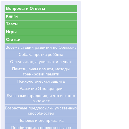
Вопросы и Ответы
Книги
Тесты
Игры
Статьи
Восемь стадий развития по Эриксону
Cобака против ребёнка
О лгунчиках, лгунишках и лгунах
Память, виды памяти, методы
тренировки памяти
Психологическая защита
Развитие Я-концепции
Душевные страдания, и что из этого
вытекает
Возрастные предпосылки умственных
способностей
Человек и его привычка
Профилактика нервных срывов