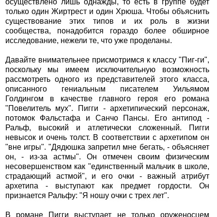
осуществлено лишь однажды, то есть в группе будет
только один Жиртрест и один Хрюша. Чтобы объяснить
существование этих типов и их роль в жизни
сообщества, понадобится гораздо более обширное
исследование, нежели те, что уже проделаны.
Давайте внимательнее присмотримся к классу "Пиг-ги",
поскольку мы имеем исключительную возможность
рассмотреть одного из представителей этого класса,
описанного гениальным писателем Уильямом
Голдингом в качестве главного героя его романа
"Повелитель мух". Пигги - архетипический персонаж,
потомок Фальстафа и Санчо Пансы. Его антипод -
Ральф, высокий и атлетически сложенный. Пигги
невысок и очень толст. В соответствии с архетипом он
"вне игры". "Дядюшка запретил мне бегать, - объясняет
он, - из-за астмы". Он отмечен своим физическим
несовершенством как "единственный мальчик в школе,
страдающий астмой", и его очки - важный атрибут
архетипа - выступают как предмет гордости. Он
признается Ральфу: "Я ношу очки с трех лет".
В романе Пигги выступает не только оруженосцем