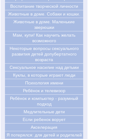
Воспитание творческой личности
Животные в доме. Собаки и кошки.
Животные в доме. Маленькие
зверюшки
Мам, купи! Как научить желать
возможного
Некоторые вопросы сексуального
развития детей допубертатного
возраста
Сексуальное насилие над детьми
Куклы, в которые играют люди
Психология имени
Ребёнок и телевизор
Ребёнок и компьютер - разумный
подход
Медлительные дети
Если ребенок ворует
Акселерация
Я потерялся: для детей и родителей