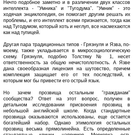
Нечто подобное заметно и в различении двух классов
интеллекта - "Умника" и "Тугодума". "Умник" - это
ходячая энциклопедия, он помогает другим решать их
проблемы, и его интеллект всеми признается, тогда как
над Тугодумом, который хоть и неглуп, все насмехаются
как над тупицей.
Другая пара традиционных типов - Грязнуля и Язва, по-
моему, также укладывается в микросоциологическую
схему. Грязнуля, подобно Толстяку № 1, несет
ответственность за общую нечистоплотность. А Язве
дана своеобразная лицензия на шутовство, причем
комплекция защищает его от тех последствий, к
которым мог бы привести его острый язык.
Но зачем прозвища остальным "гражданам"
сообщества? Ответ на этот вопрос, получен в
детальном исследовании присвоения прозвищ в
небольшой английской школе. Когда стандартные
прозвища оказываются использованы, еще остается
богатейший набор. Однако этимология остальных
прозвищ весьма прямолинейна. Есть определенные
стандартные клички, например Морковка, есть