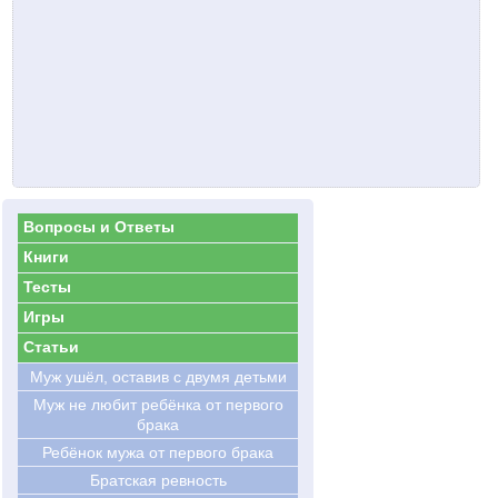
Вопросы и Ответы
Книги
Тесты
Игры
Статьи
Муж ушёл, оставив с двумя детьми
Муж не любит ребёнка от первого
брака
Ребёнок мужа от первого брака
Братская ревность