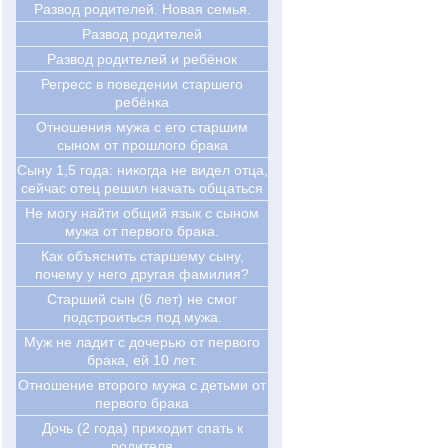
Развод родителей. Новая семья.
Развод родителей
Развод родителей и ребёнок
Регресс в поведении старшего
ребёнка
Отношения мужа с его старшим
сыном от прошлого брака
Cыну 1,5 года: никогда не видел отца,
сейчас отец решил начать общаться
Не могу найти общий язык с сыном
мужа от первого брака.
Как объяснить старшему сыну,
почему у него другая фамилия?
Старший сын (6 лет) не смог
подстроиться под мужа.
Муж не ладит с дочерью от первого
брака, ей 10 лет.
Отношение второго мужа с детьми от
первого брака
Дочь (2 года) приходит спать к
родителя