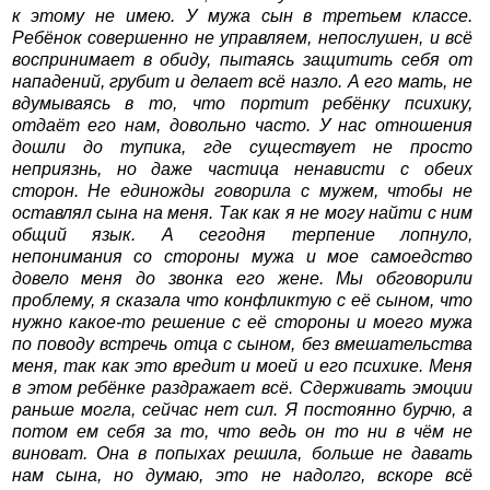
к этому не имею. У мужа сын в третьем классе.
Ребёнок совершенно не управляем, непослушен, и всё
воспринимает в обиду, пытаясь защитить себя от
нападений, грубит и делает всё назло. А его мать, не
вдумываясь в то, что портит ребёнку психику,
отдаёт его нам, довольно часто. У нас отношения
дошли до тупика, где существует не просто
неприязнь, но даже частица ненависти с обеих
сторон. Не единожды говорила с мужем, чтобы не
оставлял сына на меня. Так как я не могу найти с ним
общий язык. А сегодня терпение лопнуло,
непонимания со стороны мужа и мое самоедство
довело меня до звонка его жене. Мы обговорили
проблему, я сказала что конфликтую с её сыном, что
нужно какое-то решение с её стороны и моего мужа
по поводу встречь отца с сыном, без вмешательства
меня, так как это вредит и моей и его психике. Меня
в этом ребёнке раздражает всё. Сдерживать эмоции
раньше могла, сейчас нет сил. Я постоянно бурчю, а
потом ем себя за то, что ведь он то ни в чём не
виноват. Она в попыхах решила, больше не давать
нам сына, но думаю, это не надолго, вскоре всё