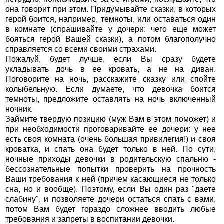
она говорит при этом. Придумывайте сказки, в которых
герой боится, например, темноты, или оставаться один
в комнате (спрашивайте у дочери: чего еще может
бояться герой Вашей сказки), а потом благополучно
справляется со всеми своими страхами.
Пожалуй, будет лучше, если Вы сразу будете
укладывать дочь в ее кровать, а не на диван.
Поговорите на ночь, расскажите сказку или спойте
колыбельную. Если думаете, что девочка боится
темноты, предложите оставлять на ночь включенный
ночник.
Займите твердую позицию (муж Вам в этом поможет) и
при необходимости проговаривайте ее дочери: у нее
есть своя комната (очень большая привилегия!) и своя
кроватка, и спать она будет только в ней. По сути,
ночные приходы девочки в родительскую спальню -
бессознательные попытки проверить на прочность
Ваши требования к ней (причем касающиеся не только
сна, но и вообще). Поэтому, если Вы один раз "даете
слабину", и позволяете дочери остаться спать с вами,
потом Вам будет гораздо сложнее вводить любые
требования и запреты в воспитании девочки.