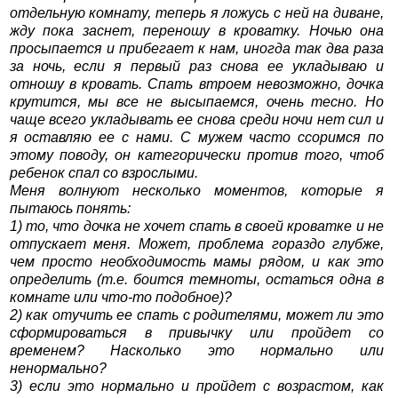
отдельную комнату, теперь я ложусь с ней на диване,
жду пока заснет, переношу в кроватку. Ночью она
просыпается и прибегает к нам, иногда так два раза
за ночь, если я первый раз снова ее укладываю и
отношу в кровать. Спать втроем невозможно, дочка
крутится, мы все не высыпаемся, очень тесно. Но
чаще всего укладывать ее снова среди ночи нет сил и
я оставляю ее с нами. С мужем часто ссоримся по
этому поводу, он категорически против того, чтоб
ребенок спал со взрослыми.
Меня волнуют несколько моментов, которые я
пытаюсь понять:
1) то, что дочка не хочет спать в своей кроватке и не
отпускает меня. Может, проблема гораздо глубже,
чем просто необходимость мамы рядом, и как это
определить (т.е. боится темноты, остаться одна в
комнате или что-то подобное)?
2) как отучить ее спать с родителями, может ли это
сформироваться в привычку или пройдет со
временем? Насколько это нормально или
ненормально?
3) если это нормально и пройдет с возрастом, как