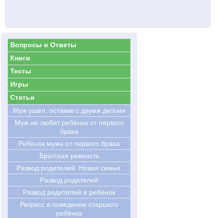
Вопросы и Ответы
Книги
Тесты
Игры
Статьи
Муж ушёл, оставив с двумя детьми
Муж не любит ребёнка от первого
брака
Ребёнок мужа от первого брака
Братская ревность
Развод родителей. Новая семья.
Развод родителей
Развод родителей и ребёнок
Регресс в поведении старшего
ребёнка