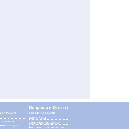
Вопросы и Ответы
ие труды по
Проблемы в школе
и
Детский сад
 книги по
Семейные проблемы
ихологии для
Неадекватное поведение