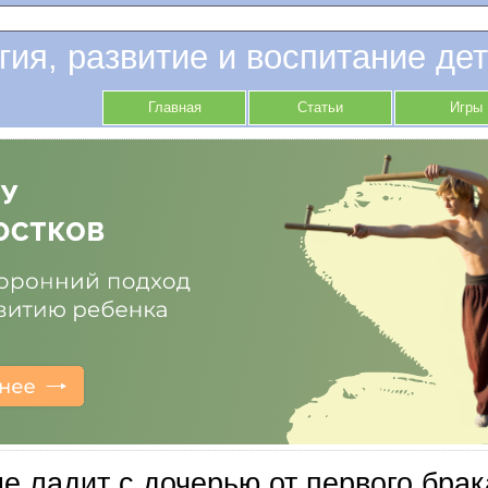
гия, развитие и воспитание дет
Главная
Статьи
Игры
е ладит с дочерью от первого брака