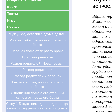
Вопросы и Ответы
ВОПРОС:
Книги
Тесты
Здравств
Игры
У меня ес
хочет с н
Статьи
объясняю 
Муж ушёл, оставив с двумя детьми
моя не т
Муж не любит ребёнка от первого
одноклас
брака
временем
Ребёнок мужа от первого брака
жить вмес
что все в
Братская ревность
стараетс
Развод родителей. Новая семья.
(это удел
Развод родителей
грубый от
Развод родителей и ребёнок
тогда чел
огней, за
Регресс в поведении старшего
очень люб
ребёнка
начинаетс
Отношения мужа с его старшим
не может
сыном от прошлого брака
потерять 
Cыну 1,5 года: никогда не видел отца,
моего 1-г
сейчас отец решил начать общаться
поссорили