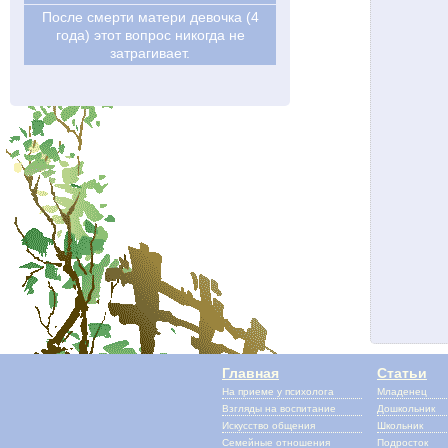
После смерти матери девочка (4
года) этот вопрос никогда не
затрагивает.
Главная
Статьи
На приеме у психолога
Младенец
Взгляды на воспитание
Дошкольник
Искусство общения
Школьник
Семейные отношения
Подросток