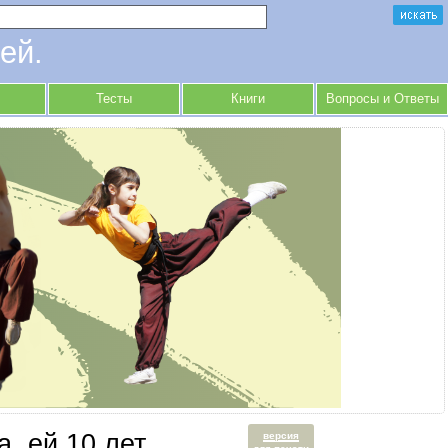
ей.
Тесты
Книги
Вопросы и Ответы
, ей 10 лет.
версия