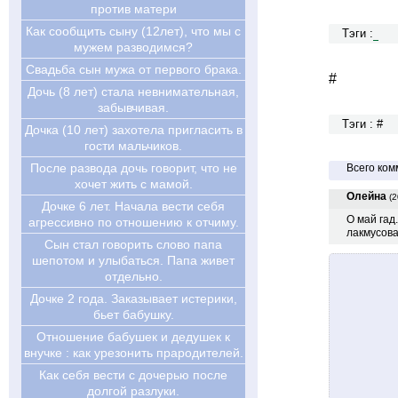
против матери
Как сообщить сыну (12лет), что мы с
Тэги :
мужем разводимся?
Свадьба сын мужа от первого брака.
#
Дочь (8 лет) стала невнимательная,
забывчивая.
Тэги : #
Дочка (10 лет) захотела пригласить в
гости мальчиков.
После развода дочь говорит, что не
Всего ком
хочет жить с мамой.
Олейна
(2
Дочке 6 лет. Начала вести себя
О май гад
агрессивно по отношению к отчиму.
лакмусова
Сын стал говорить слово папа
шепотом и улыбаться. Папа живет
отдельно.
Дочке 2 года. Заказывает истерики,
бьет бабушку.
Отношение бабушек и дедушек к
внучке : как урезонить прародителей.
Как себя вести с дочерью после
долгой разлуки.