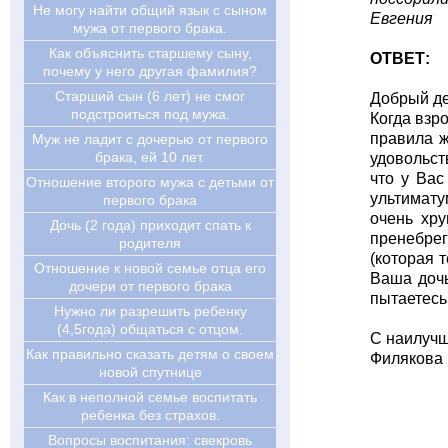
Не могу найти общий язык с сыном
Евгения
мужа от первого брака.
Как объяснить старшему сыну,
ОТВЕТ:
почему у него другая фамилия?
Старший сын (6 лет) не смог
Добрый де
подстроиться под мужа.
Когда взр
правила ж
Муж не ладит с дочерью от первого
брака, ей 10 лет.
удовольст
что у Вас
Отношение второго мужа с детьми от
ультимату
первого брака
очень хру
Дочь (2 года) приходит спать к
пренебрег
родителя
(которая 
Отношение к новой семье отца его
Ваша дочь
дочери от первого брака
пытаетесь
Нужно ли разрешить ребенку
(4,5года) общаться с отцом.
С наилуч
Как правильно сказать детям о своем
Филякова 
новой спутнице
Как в неполной семье воспитать
ребенка без страхов.
Вопросы воспитания: свекровь