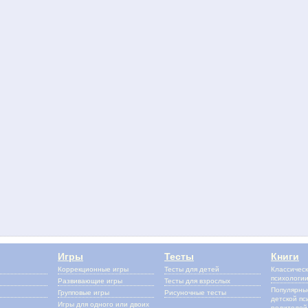
Игры
Тесты
Книги
Коррекционные игры
Тесты для детей
Классическ
психологи
Развивающие игры
Тесты для взрослых
Популярные
Групповые игры
Рисуночные тесты
детской пс
Игры для одного или двоих
родителей