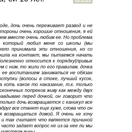
для печати
воде, дочь очень переживает развод и не
 стороны очень хорошие отношения, я ей
вем вместе очень любим ее. Но проблема
й который любил меня со школы (мы
яжело принимала эти отношения, но со
пошла на контакт, мы пытаемся начать
болезненно относится к порядку(привык
м с ним, то жили по его правилам, дочка
 ее воспитанием заниматься не обязан
ступки (волосы в стоке, лучший кусок,
 хоть какое то наказание, т.к. только
сконечных попреков живу как между двух
равдываю перед дочкой, он говорит что
 только дочь возвращается с каникул все
вдруг все станет еще хуже, слова что он
 возвращаться домой. Я очень не хочу
а и так считает что является причиной
 часто задает вопрос не из-за нее ли мы
м чувством вины.