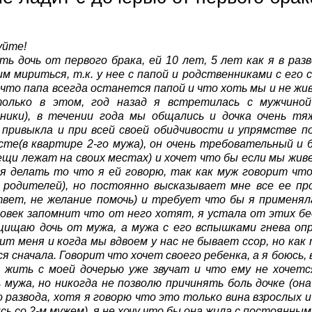
уйте!
ть дочь от первого брака, ей 10 лет, 5 лет как я в раз
им мириться, т.к. у нее с папой и родственниками с его
что папа всегда останется папой и что хоть мы и не жи
олько в этом, год назад я встретилась с мужчино
сники), в течении года мы общались и дочка очень т
 привыкла и при всей своей обидчивости и упрямстве 
те(в квартире 2-го мужа), он очень требовательный и 
ещи лежат на своих местах) и хочет что бы если мы живе
я делать то что я ей говорю, так как муж говорит что
 родителей), но постоянно высказывает мне все ее про
вет, не желание помочь) и требует что бы я применяла
овек запомнит что от него хотят, я устала от этих бе
щищаю дочь от мужа, а мужа с его вспышками гнева оп
ит меня и когда мы вдвоем у нас не бывает ссор, но как
я сначала. Говорит что хочет своего ребенка, а я боюсь, 
 жить с моей дочерью уже звучат и что ему не хочется
мужа, но никогда не позволю причинять боль дочке (он
о развода, хотя я говорю что это только вина взрослых и
сь со 2-м мужем), я не хочу что бы она жила с постоянны