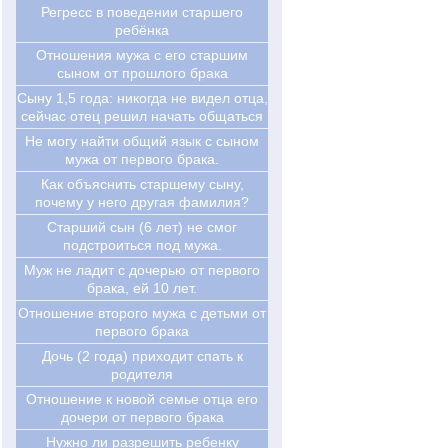
Регресс в поведении старшего
ребёнка
Отношения мужа с его старшим
сыном от прошлого брака
Cыну 1,5 года: никогда не видел отца,
сейчас отец решил начать общаться
Не могу найти общий язык с сыном
мужа от первого брака.
Как объяснить старшему сыну,
почему у него другая фамилия?
Старший сын (6 лет) не смог
подстроиться под мужа.
Муж не ладит с дочерью от первого
брака, ей 10 лет.
Отношение второго мужа с детьми от
первого брака
Дочь (2 года) приходит спать к
родителя
Отношение к новой семье отца его
дочери от первого брака
Нужно ли разрешить ребенку