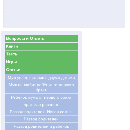
Вопросы и Ответы
Книги
Тесты
Игры
Статьи
Муж ушёл, оставив с двумя детьми
Муж не любит ребёнка от первого
брака
Ребёнок мужа от первого брака
Братская ревность
Развод родителей. Новая семья.
Развод родителей
Развод родителей и ребёнок