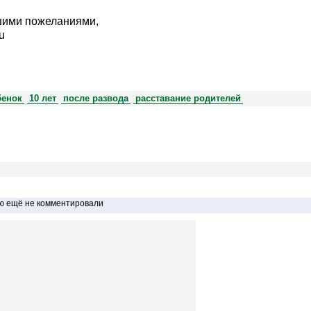
шими пожеланиями,
u
бенок
10 лет
после развода
расставание родителей
ью ещё не комментировали