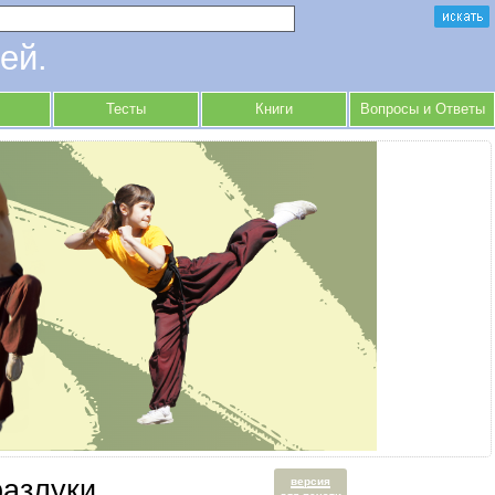
ей.
Тесты
Книги
Вопросы и Ответы
разлуки.
версия