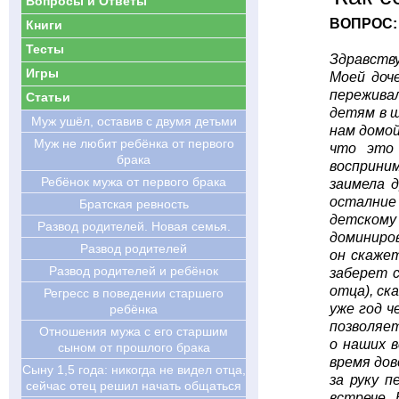
Вопросы и Ответы
ВОПРОС:
Книги
Тесты
Здравств
Игры
Моей доч
переживал
Статьи
детям в ш
Муж ушёл, оставив с двумя детьми
нам домой
Муж не любит ребёнка от первого
что это
брака
восприним
Ребёнок мужа от первого брака
заимела 
осталние 
Братская ревность
детскому
Развод родителей. Новая семья.
доминиров
Развод родителей
он скажет
Развод родителей и ребёнок
заберет с
отца), ск
Регресс в поведении старшего
уже год ч
ребёнка
позволяет
Отношения мужа с его старшим
о наших в
сыном от прошлого брака
время дов
Cыну 1,5 года: никогда не видел отца,
за руку п
сейчас отец решил начать общаться
встрече. 