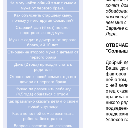
Не могу найти общий язык с сыном
хочет до
мужа от первого брака.
обрадова
Как объяснить старшему сыну,
посоветуй
почему у него другая фамилия?
чем мне с
Старший сын (6 лет) не смог
Заранее с
подстроиться под мужа.
Лора.
Муж не ладит с дочерью от первого
брака, ей 10 лет.
ОТВЕЧАЕ
"Солнышк
Отношение второго мужа с детьми от
первого брака
Добрый де
Дочь (2 года) приходит спать к
Ваша доч
родителя
факторов 
Отношение к новой семье отца его
ней о том,
дочери от первого брака
с ней вели
Нужно ли разрешить ребенку
отец сказ
(4,5года) общаться с отцом.
правила о
Как правильно сказать детям о своем
никого ря
новой спутнице
подведени
Как в неполной семье воспитать
поддержив
ребенка без страхов.
Успехов в
Вопросы воспитания: свекровь