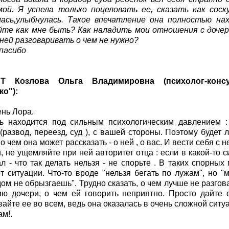
мой. Я успела только поцеловать ее, сказать как соск
лась,улыбнулась. Такое впечатление она полностью на
те как мне быть? Как наладить мои отношения с дочер
 ней разговаривать о чем не нужно?
пасибо
Т Козлова Ольга Владимировна (психолог-консу
о"):
нь Лора.
ь находится под сильным психологическим давлением :
(развод, переезд, суд ), с вашей стороны. Поэтому будет 
 о чем она может рассказать - о ней , о вас. И вести себя с
, не ущемляйте при ней авторитет отца : если в какой-то с
ал - что так делать нельзя - не спорьте . В таких спорны
т ситуации. Что-то вроде "нельзя бегать по лужам", но "
дом не обрызгаешь". Трудно сказать, о чем лучше не разгов
ю дочери, о чем ей говорить неприятно. Просто дайте 
айте ее во всем, ведь она оказалась в очень сложной ситу
ам!.