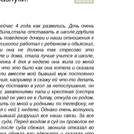
для печати
час 4 года как развелись. Дочь очень
убила,стала отставать в школе,грубила
ть поведение дочери и наши отношения к
психолог работал с ребенком и объяснил,
 и она не должна так стресово это
ле и дома, стала лучше учится в школе,
енка 4 дня в неделю она жила со мной
 что это было как она хотела и сказала
жили вместе мой бывший муж постоянно
ия, например я скажу ей что-то делать
жу поставлю в угол за непослушание, он
с заявлениями папа и крестная (сестра
зад он увез ее в Литву, откуда он родом,
рить со мной и родными по телефону, не
я с ней 1 неделю. Однако очень волнуюсь
бывший разрушил все наши связи. За все
суда. Перед входом в суд он проволок ее
,после суда сбежал, звонила отказал во
она обняла его адвоката и сказала что