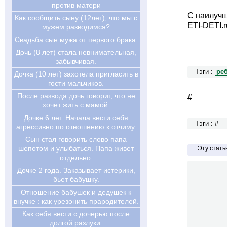
против матери
С наилуч
Как сообщить сыну (12лет), что мы с
ETI-DETI.r
мужем разводимся?
Свадьба сын мужа от первого брака.
Дочь (8 лет) стала невнимательная,
забывчивая.
Тэги :
ре
Дочка (10 лет) захотела пригласить в
гости мальчиков.
После развода дочь говорит, что не
#
хочет жить с мамой.
Дочке 6 лет. Начала вести себя
Тэги : #
агрессивно по отношению к отчиму.
Сын стал говорить слово папа
шепотом и улыбаться. Папа живет
Эту стат
отдельно.
Дочке 2 года. Заказывает истерики,
бьет бабушку.
Отношение бабушек и дедушек к
внучке : как урезонить прародителей.
Как себя вести с дочерью после
долгой разлуки.