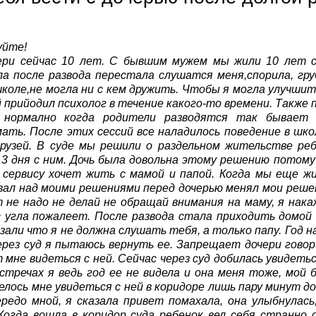
уйте!
ери сейчас 10 лет. С бывшим мужем мы жили 10 лет сей
а после развода перестала слушатся меня,спорила, гр
коле,не могла ни с кем дружить. Чтобы я могла улучши
 прийодил психолог в течение какого-то времени. Также 
 нормално когда родители разводятся так бывает
ать. После этих сессий все наладилось поведение в шко
друзей. В суде мы решили о раздельном жительстве реб
3 дня с ним. Дочь была довольна этому решению потому
 сервису хочет жить с мамой и папой. Когда мы еще 
ал над моими решениями перед дочерью менял мои решен
 не надо не делай не обращай внимания на маму, я нака
 угла пожалеет. После развода стала приходить домой 
азали что я не должна слушать тебя, а только папу. Год на
ерез суд я пытаюсь вернуть ее. Запрещает дочери гово
 мне видеться с ней. Сейчас через суд добилась увидетьс
стречах я ведь год ее не видела и она меня тоже, мой 
елось мне увидеться с ней в коридоре лишь пару минут до 
ередо мной, я сказала привет помахала, она улыбнулась
Когда вошла в коридор суда ребенок вел себя странно 