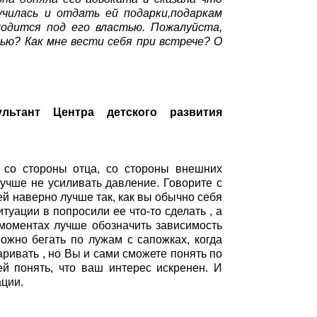
училась и отдать ей подарки,подаркам
ходится под его властью. Пожалуйста,
ью? Как мне вести себя при встрече? О
льтант Центра детского развития
 со стороны отца, со стороны внешних
лучше не усиливать давление. Говорите с
 ней наверно лучше так, как вы обычно себя
итуации в попросили ее что-то сделать , а
х моментах лучше обозначить зависимость
можно бегать по лужам с сапожках, когда
аривать , но Вы и сами сможете понять по
ей понять, что ваш интерес искренен. И
ации.