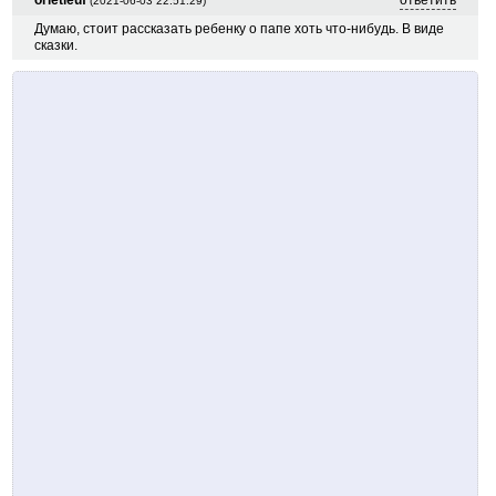
orietleuf
ответить
(2021-06-03 22:51:29)
Думаю, стоит рассказать ребенку о папе хоть что-нибудь. В виде
сказки.