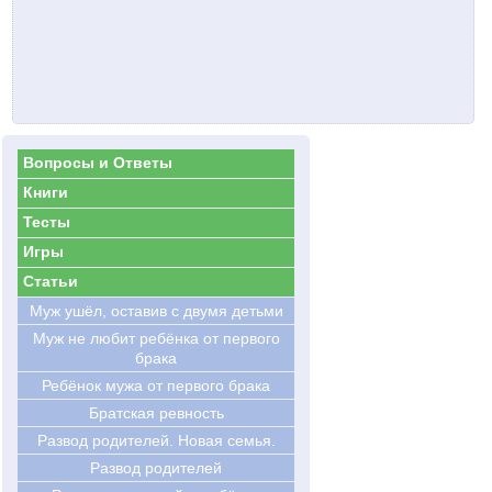
Вопросы и Ответы
Книги
Тесты
Игры
Статьи
Муж ушёл, оставив с двумя детьми
Муж не любит ребёнка от первого
брака
Ребёнок мужа от первого брака
Братская ревность
Развод родителей. Новая семья.
Развод родителей