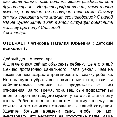
его, хотя папы с нами нет, мы живем раздельно, он в
другой стране... Но фотография стоит, мама и папа
вместе, и он видит ее и говорит папа мама. Почему
от так говорит и что значит его поведение? С папой
мы не будем жить и как в этой ситуации объяснить
малышу про папу? Спасибо!!
Александра.
ОТВЕЧАЕТ Фетисова Наталия Юрьевна ( детский
психолог ) :
Добрый день Александра.
А для чего вам сейчас объяснять ребенку где его отец?
Сейчас достаточно банального "папа уехал", чем на
таком раннем возрасте травмировать психику ребенка.
Но вам нужно убрать все совместные фото, если вы
действительно решили не продолжать с ним
отношения. За то время, пока ваш сын подрастет вы
вполне вероятно найдете мужчину, который станет ему
отцом. Ребенок говорит шепотом, потому что ему так
хочется и это не имеет отношения к вашей ситуации.
Уделите больше времени сыну, чтобы он мог
чувствовать, что несмотря на отсутствие папы, мама