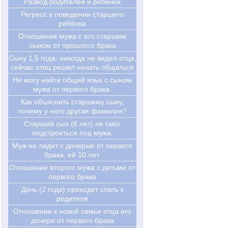
Развод родителей и ребёнок
Регресс в поведении старшего
ребёнка
Отношения мужа с его старшим
сыном от прошлого брака
Cыну 1,5 года: никогда не видел отца,
сейчас отец решил начать общаться
Не могу найти общий язык с сыном
мужа от первого брака.
Как объяснить старшему сыну,
почему у него другая фамилия?
Старший сын (6 лет) не смог
подстроиться под мужа.
Муж не ладит с дочерью от первого
брака, ей 10 лет.
Отношение второго мужа с детьми от
первого брака
Дочь (2 года) приходит спать к
родителя
Отношение к новой семье отца его
дочери от первого брака